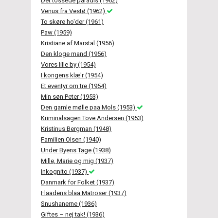
Det tossede paradis (1962)
Venus fra Vestø (1962)
To skøre ho'der (1961)
Paw (1959)
Kristiane af Marstal (1956)
Den kloge mand (1956)
Vores lille by (1954)
I kongens klæ'r (1954)
Et eventyr om tre (1954)
Min søn Peter (1953)
Den gamle mølle paa Mols (1953)
Kriminalsagen Tove Andersen (1953)
Kristinus Bergman (1948)
Familien Olsen (1940)
Under Byens Tage (1938)
Mille, Marie og mig (1937)
Inkognito (1937)
Danmark for Folket (1937)
Flaadens blaa Matroser (1937)
Snushanerne (1936)
Giftes – nej tak! (1936)