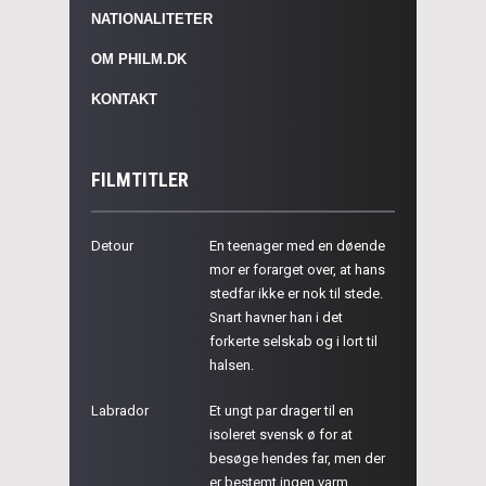
NATIONALITETER
OM PHILM.DK
KONTAKT
FILMTITLER
Detour
En teenager med en døende
mor er forarget over, at hans
stedfar ikke er nok til stede.
Snart havner han i det
forkerte selskab og i lort til
halsen.
Labrador
Et ungt par drager til en
isoleret svensk ø for at
besøge hendes far, men der
er bestemt ingen varm