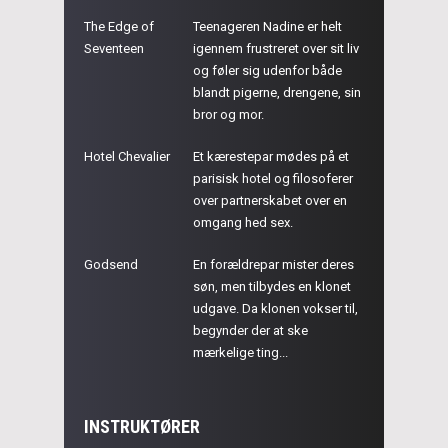
The Edge of
Teenageren Nadine er helt
Seventeen
igennem frustreret over sit liv
og føler sig udenfor både
blandt pigerne, drengene, sin
bror og mor.
Hotel Chevalier
Et kærestepar mødes på et
parisisk hotel og filosoferer
over partnerskabet over en
omgang hed sex.
Godsend
En forældrepar mister deres
søn, men tilbydes en klonet
udgave. Da klonen vokser til,
begynder der at ske
mærkelige ting...
INSTRUKTØRER