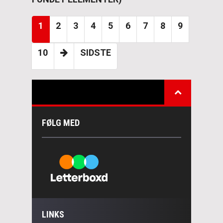
1
2
3
4
5
6
7
8
9
10
SIDSTE
FØLG MED
LINKS