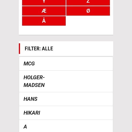
Y
Z
Æ
Ø
Å
FILTER: ALLE
MCG
HOLGER-
MADSEN
HANS
HIKARI
A