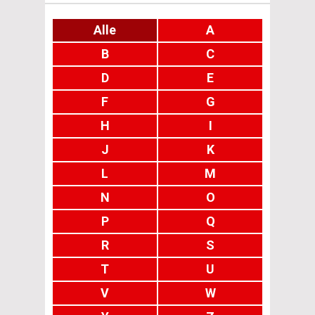
Alle
A
B
C
D
E
F
G
H
I
J
K
L
M
N
O
P
Q
R
S
T
U
V
W