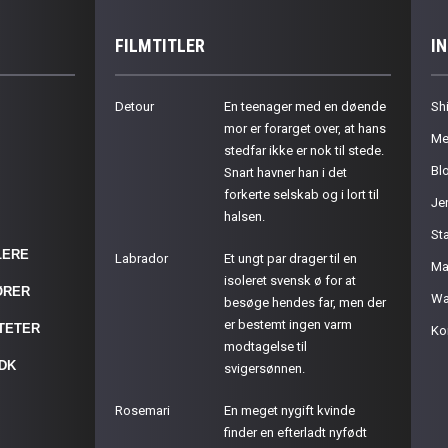
FILMTITLER
I
Detour
En teenager med en døende
Sh
mor er forarget over, at hans
Me
stedfar ikke er nok til stede.
Bl
Snart havner han i det
forkerte selskab og i lort til
Je
halsen.
St
LERE
Labrador
Et ungt par drager til en
Ma
isoleret svensk ø for at
ØRER
Wa
besøge hendes far, men der
er bestemt ingen varm
ITETER
Ko
modtagelse til
.DK
svigersønnen.
Rosemari
En meget nygift kvinde
finder en efterladt nyfødt