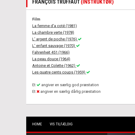
FRANÇOIS TRUFFAUT
(INSTRUKTØR)
Film
La femme d'a coté (1981)
La chambre verte (1978)
L' argent de poche (1976)
L' enfant sauvage (1970)
Fahrenheit 451 (1966)
La peau douce (1964)
Antoine et Colette (1962)
Les quatre cents coups (1959)
Et
angiver en særlig god præstation
Et
angiver en særlig dårlig præstation
HOME
VIS TILFÆLDIG