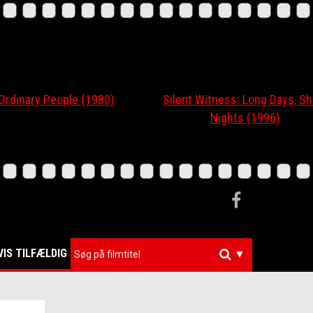
nary People (1980)
Silent Witness: Long Days, Short
Nights (1996)
VIS TILFÆLDIG
▼