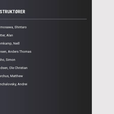
NSTRUKTØRER
imosawa, Shintaro
tter, Alan
omkamp, Neill
nsen, Anders Thomas
aho, Simon
dsen, Ole Christian
rchus, Matthew
nchalovsky, Andrei