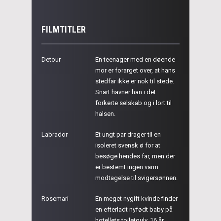
FILMTITLER
Detour
En teenager med en døende
mor er forarget over, at hans
stedfar ikke er nok til stede.
Snart havner han i det
forkerte selskab og i lort til
halsen.
Labrador
Et ungt par drager til en
isoleret svensk ø for at
besøge hendes far, men der
er bestemt ingen varm
modtagelse til svigersønnen.
Rosemari
En meget nygift kvinde finder
en efterladt nyfødt baby på
hotellets toiletgulv. 16 år