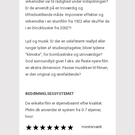
virkemidler var til rådighed under indspilningen?
Er de anvendt på en troværdig og
tilfredsstillende måde. Imponerer effekter og
virkemidler i en stumfilm fra 1922 eller skuffer de
i en blockbuster fra 2002?!
Lyd og musik: Er der en velafstemt reallyd eller
runger lyden af studieoptagelse, bliver lydene
"kliniske", for bombastiske og utroværdige?
God surroundlyd giver f.eks. de fleste nyere film
en ekstra dimension. Passer musikken til filmen,
er den original og iørefaldende?
BEDØMMELSESSYSTEMET
De enkelte film er stjernebeømt efter kvalitet.
Philm.dk anvender et system fra 0-7 stjerner,
hvor:
mesterværk