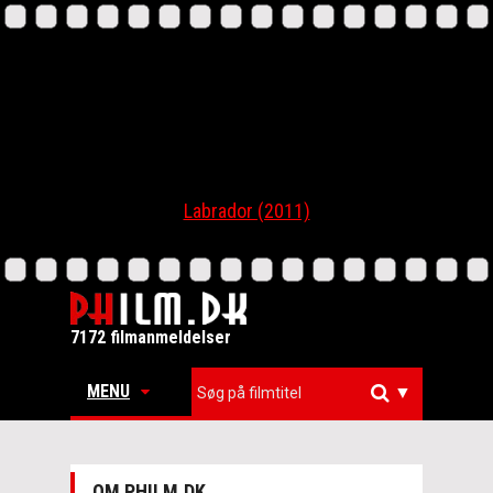
Labrador (2011)
7172 filmanmeldelser
MENU
▼
OM PHILM.DK