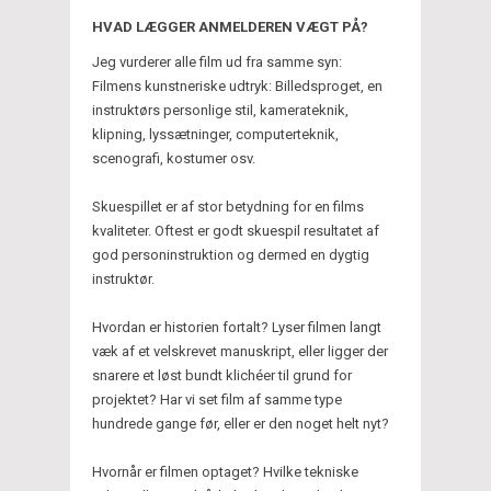
HVAD LÆGGER ANMELDEREN VÆGT PÅ?
Jeg vurderer alle film ud fra samme syn:
Filmens kunstneriske udtryk: Billedsproget, en
instruktørs personlige stil, kamerateknik,
klipning, lyssætninger, computerteknik,
scenografi, kostumer osv.
Skuespillet er af stor betydning for en films
kvaliteter. Oftest er godt skuespil resultatet af
god personinstruktion og dermed en dygtig
instruktør.
Hvordan er historien fortalt? Lyser filmen langt
væk af et velskrevet manuskript, eller ligger der
snarere et løst bundt klichéer til grund for
projektet? Har vi set film af samme type
hundrede gange før, eller er den noget helt nyt?
Hvornår er filmen optaget? Hvilke tekniske