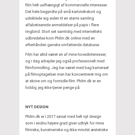
film helt uafhængigt af kommercielle interesser.
Det hele begyndte på små kartotekskort og
udviklede sig siden til en større samling
alfabetiserede anmeldelser på papir i flere
ringbind. Stort set samtidig med internettets
udbredelse kom Philm.dk online med en
efterhånden ganske omfattende database.
Film har altid været en af mine hovedinteresser,
og i dag arbejder jeg også professionelt med
filmformidling. Jeg har været med bag kameraet
på filmoptagelser men har koncentreret mig om
at skrive om og formidle film. Philm.dk er en
hobby, jeg ikke tjener penge på.
NYT DESIGN
Philm.dk er i 2017 søsat med helt nyt design
som i endnu højere grad giver udtryk for mine
filmiske, kunstneriske og ikke mindst æstetiske