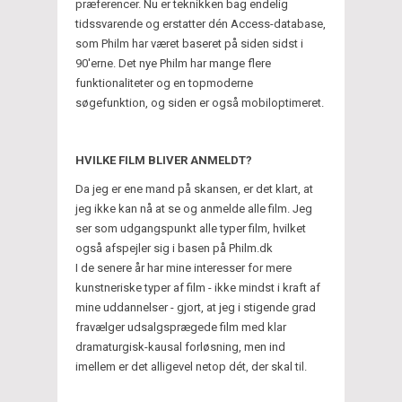
præferencer. Nu er teknikken bag endelig
tidssvarende og erstatter dén Access-database,
som Philm har været baseret på siden sidst i
90'erne. Det nye Philm har mange flere
funktionaliteter og en topmoderne
søgefunktion, og siden er også mobiloptimeret.
HVILKE FILM BLIVER ANMELDT?
Da jeg er ene mand på skansen, er det klart, at
jeg ikke kan nå at se og anmelde alle film. Jeg
ser som udgangspunkt alle typer film, hvilket
også afspejler sig i basen på Philm.dk
I de senere år har mine interesser for mere
kunstneriske typer af film - ikke mindst i kraft af
mine uddannelser - gjort, at jeg i stigende grad
fravælger udsalgsprægede film med klar
dramaturgisk-kausal forløsning, men ind
imellem er det alligevel netop dét, der skal til.