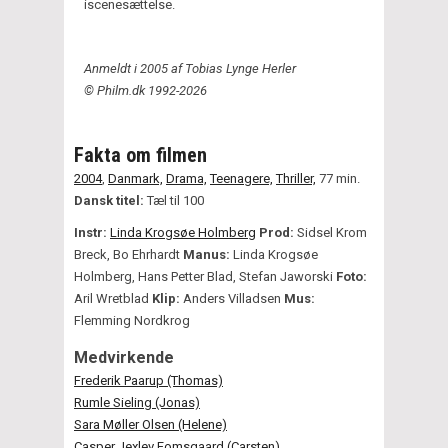
iscenesættelse.
Anmeldt i 2005 af Tobias Lynge Herler
© Philm.dk 1992-2026
Fakta om filmen
2004
,
Danmark,
Drama,
Teenagere,
Thriller,
77 min.
Dansk titel:
Tæl til 100
Instr:
Linda Krogsøe Holmberg
Prod:
Sidsel Krom
Breck, Bo Ehrhardt
Manus:
Linda Krogsøe
Holmberg, Hans Petter Blad, Stefan Jaworski
Foto:
Aril Wretblad
Klip:
Anders Villadsen
Mus:
Flemming Nordkrog
Medvirkende
Frederik Paarup (Thomas)
Rumle Sieling (Jonas)
Sara Møller Olsen (Helene)
Casper Jexlev Fomsgaard (Carsten)