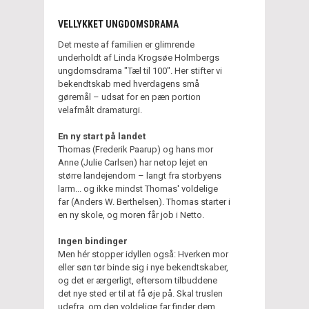
VELLYKKET UNGDOMSDRAMA
Det meste af familien er glimrende
underholdt af Linda Krogsøe Holmbergs
ungdomsdrama "Tæl til 100". Her stifter vi
bekendtskab med hverdagens små
gøremål – udsat for en pæn portion
velafmålt dramaturgi.
En ny start på landet
Thomas (Frederik Paarup) og hans mor
Anne (Julie Carlsen) har netop lejet en
større landejendom – langt fra storbyens
larm... og ikke mindst Thomas' voldelige
far (Anders W. Berthelsen). Thomas starter i
en ny skole, og moren får job i Netto.
Ingen bindinger
Men hér stopper idyllen også: Hverken mor
eller søn tør binde sig i nye bekendtskaber,
og det er ærgerligt, eftersom tilbuddene
det nye sted er til at få øje på. Skal truslen
udefra, om den voldelige far finder dem