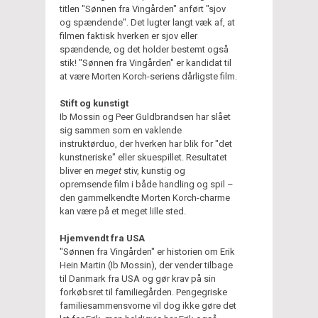
titlen "Sønnen fra Vingården" anført "sjov
og spændende". Det lugter langt væk af, at
filmen faktisk hverken er sjov eller
spændende, og det holder bestemt også
stik! "Sønnen fra Vingården" er kandidat til
at være Morten Korch-seriens dårligste film.
Stift og kunstigt
Ib Mossin og Peer Guldbrandsen har slået
sig sammen som en vaklende
instruktørduo, der hverken har blik for "det
kunstneriske" eller skuespillet. Resultatet
bliver en
meget
stiv, kunstig og
opremsende film i både handling og spil –
den gammelkendte Morten Korch-charme
kan være på et meget lille sted.
Hjemvendt fra USA
"Sønnen fra Vingården" er historien om Erik
Hein Martin (Ib Mossin), der vender tilbage
til Danmark fra USA og gør krav på sin
forkøbsret til familiegården. Pengegriske
familiesammensvorne vil dog ikke gøre det