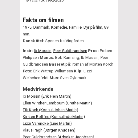
© Philm.dk 1992-2026
Fakta om filmen
1975
,
Danmark,
Komedie,
Familie,
Dyr på film,
89
min.
Dansk titel:
Sønnen fra Vingården
Instr:
Ib Mossin,
Peer Guldbrandsen
Prod:
Preben
Philipsen
Manus:
Bob Ramsing, Ib Mossin, Peer
Guldbrandsen
Baseret på:
roman af Morten Korch
Foto:
Erik Wittrup Willumsen
Klip:
Lizzi
Weischenfeldt
Mus:
Sven Gyldmark
Medvirkende
Ib Mossin (Erik Hein Martin)
Ellen Winther Lembourn (Grethe Martin)
Eik Koch (Konsul Johan Martin)
Kirsten Rolffes (Konsulinde Martin)
Lizzi Varencke (Line Martin)
Klaus Pagh (Jørgen Knudsen)
Peer Guldbrandsen (Advokat Jacobsen)