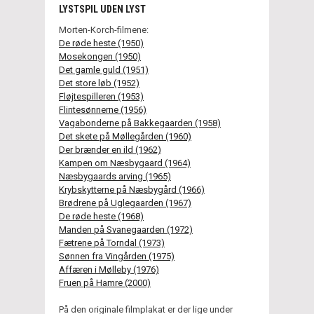
LYSTSPIL UDEN LYST
Morten-Korch-filmene:
De røde heste (1950)
Mosekongen (1950)
Det gamle guld (1951)
Det store løb (1952)
Fløjtespilleren (1953)
Flintesønnerne (1956)
Vagabonderne på Bakkegaarden (1958)
Det skete på Møllegården (1960)
Der brænder en ild (1962)
Kampen om Næsbygaard (1964)
Næsbygaards arving (1965)
Krybskytterne på Næsbygård (1966)
Brødrene på Uglegaarden (1967)
De røde heste (1968)
Manden på Svanegaarden (1972)
Fætrene på Torndal (1973)
Sønnen fra Vingården (1975)
Affæren i Mølleby (1976)
Fruen på Hamre (2000)
På den originale filmplakat er der lige under