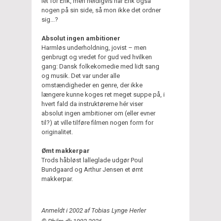
let for Erik, men heldigvis har Erik også
nogen på sin side, så mon ikke det ordner
sig...?
Absolut ingen ambitioner
Harmløs underholdning, jovist – men
genbrugt og vredet for gud ved hvilken
gang: Dansk folkekomedie med lidt sang
og musik. Det var under alle
omstændigheder en genre, der ikke
længere kunne koges ret meget suppe på, i
hvert fald da instruktørerne hér viser
absolut ingen ambitioner om (eller evner
til?) at ville tilføre filmen nogen form for
originalitet.
Ømt makkerpar
Trods håbløst lalleglade udgør Poul
Bundgaard og Arthur Jensen et ømt
makkerpar.
Anmeldt i 2002 af Tobias Lynge Herler