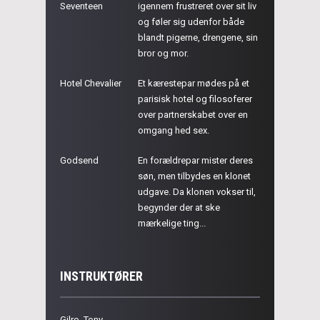
Seventeen
igennem frustreret over sit liv
og føler sig udenfor både
blandt pigerne, drengene, sin
bror og mor.
Hotel Chevalier
Et kærestepar mødes på et
parisisk hotel og filosoferer
over partnerskabet over en
omgang hed sex.
Godsend
En forældrepar mister deres
søn, men tilbydes en klonet
udgave. Da klonen vokser til,
begynder der at ske
mærkelige ting...
INSTRUKTØRER
Gilro, Tony