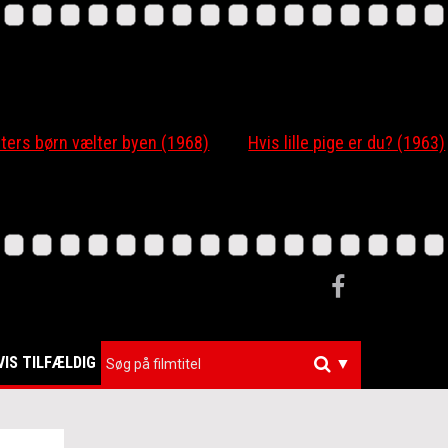
 børn vælter byen (1968)
Hvis lille pige er du? (1963)
VIS TILFÆLDIG
▼