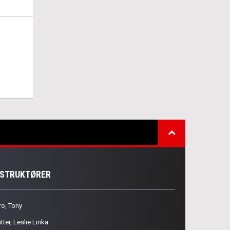
NSTRUKTØRER
ro, Tony
tter, Leslie Linka