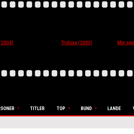
4)
Trolösa (2000)
Min søsters
RSONER
TITLER
TOP
BUND
LANDE