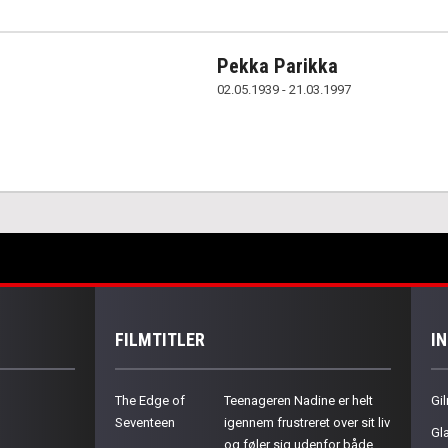
Pekka Parikka
02.05.1939 - 21.03.1997
FILMTITLER
I
The Edge of
Teenageren Nadine er helt
Gil
Seventeen
igennem frustreret over sit liv
Gla
og føler sig udenfor både