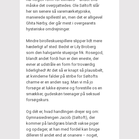
måske det overpjattedes. Ole Søltoft slår
her sin senere så varemærketypiske,
manierede spillestil an, men det er alligevel
Ghita Nørby, der går mest i overgearets
hysteriske omdrejninger.
Mindre birolleskuespillere slipper lidt mere
hæderligt af sted: Bedst er Lily Broberg
som den halvgamle stuepige frk. Rosegod,
blandt andet fordi hun er den eneste, der
evner at udstråle en form for troværdig
liderlighed! At det så er knapt så plausibelt,
at kvinderne falder på stribe for Søltofts
charme er en anden sag. Man vi må jo
forsøge at lukke øjnene og forestille os en
smækker, gudeskøn teenager på seksuel
forsøgskurs.
Og dét er, hvad handlingen drejer sig om:
Gymnasiedrengen Jacob (Søltoft), der
kommer på landgræs blandt vakse piger
og opdager, at han med fordel kan bruge
dilleren til andet end at onanere – noget,