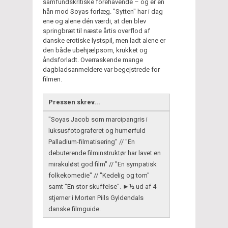
samfundskritiske forehavende – og er en
hån mod Soyas forlæg. "Sytten" har i dag
ene og alene dén værdi, at den blev
springbræt til næste årtis overflod af
danske erotiske lystspil, men ladt alene er
den både ubehjælpsom, krukket og
åndsforladt. Overraskende mange
dagbladsanmeldere var begejstrede for
filmen.
Pressen skrev...
"Soyas Jacob som marcipangris i
luksusfotograferet og humørfuld
Palladium-filmatisering" // "En
debuterende filminstruktør har lavet en
mirakuløst god film" // "En sympatisk
folkekomedie" // "Kedelig og tom"
samt "En stor skuffelse". ►½ ud af 4
stjerner i Morten Piils Gyldendals
danske filmguide.