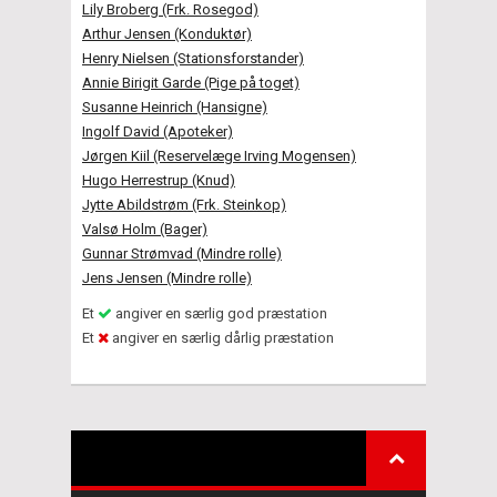
Lily Broberg (Frk. Rosegod)
Arthur Jensen (Konduktør)
Henry Nielsen (Stationsforstander)
Annie Birigit Garde (Pige på toget)
Susanne Heinrich (Hansigne)
Ingolf David (Apoteker)
Jørgen Kiil (Reservelæge Irving Mogensen)
Hugo Herrestrup (Knud)
Jytte Abildstrøm (Frk. Steinkop)
Valsø Holm (Bager)
Gunnar Strømvad (Mindre rolle)
Jens Jensen (Mindre rolle)
Et
angiver en særlig god præstation
Et
angiver en særlig dårlig præstation