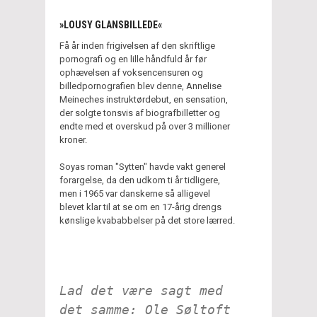
»LOUSY GLANSBILLEDE«
Få år inden frigivelsen af den skriftlige
pornografi og en lille håndfuld år før
ophævelsen af voksencensuren og
billedpornografien blev denne, Annelise
Meineches instruktørdebut, en sensation,
der solgte tonsvis af biografbilletter og
endte med et overskud på over 3 millioner
kroner.
Soyas roman "Sytten" havde vakt generel
forargelse, da den udkom ti år tidligere,
men i 1965 var danskerne så alligevel
blevet klar til at se om en 17-årig drengs
kønslige kvababbelser på det store lærred.
Lad det være sagt med
det samme: Ole Søltoft