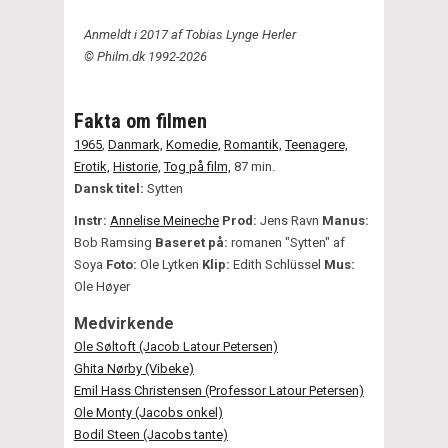
Anmeldt i 2017 af Tobias Lynge Herler
© Philm.dk 1992-2026
Fakta om filmen
1965
,
Danmark,
Komedie,
Romantik,
Teenagere,
Erotik,
Historie,
Tog på film,
87 min.
Dansk titel:
Sytten
Instr:
Annelise Meineche
Prod:
Jens Ravn
Manus:
Bob Ramsing
Baseret på:
romanen "Sytten" af
Soya
Foto:
Ole Lytken
Klip:
Edith Schlüssel
Mus:
Ole Høyer
Medvirkende
Ole Søltoft (Jacob Latour Petersen)
Ghita Nørby (Vibeke)
Emil Hass Christensen (Professor Latour Petersen)
Ole Monty (Jacobs onkel)
Bodil Steen (Jacobs tante)