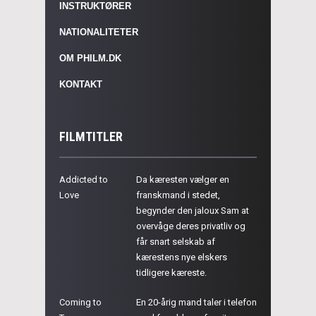
INSTRUKTØRER
NATIONALITETER
OM PHILM.DK
KONTAKT
FILMTITLER
Addicted to
Da kæresten vælger en
Love
franskmand i stedet,
begynder den jaloux Sam at
overvåge deres privatliv og
får snart selskab af
kærestens nye elskers
tidligere kæreste.
Coming to
En 20-årig mand taler i telefon