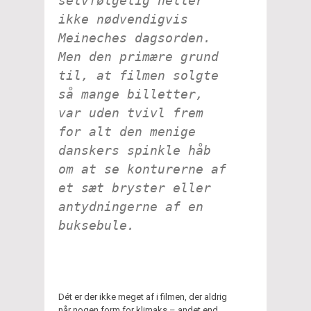
selvfølgelig heller
ikke nødvendigvis
Meineches dagsorden.
Men den primære grund
til, at filmen solgte
så
mange billetter,
var uden tvivl frem
for alt den menige
danskers spinkle håb
om at se konturerne af
et sæt bryster eller
antydningerne af en
buksebule.
Dét er der ikke meget af i filmen, der aldrig
når nogen form for klimaks – andet end