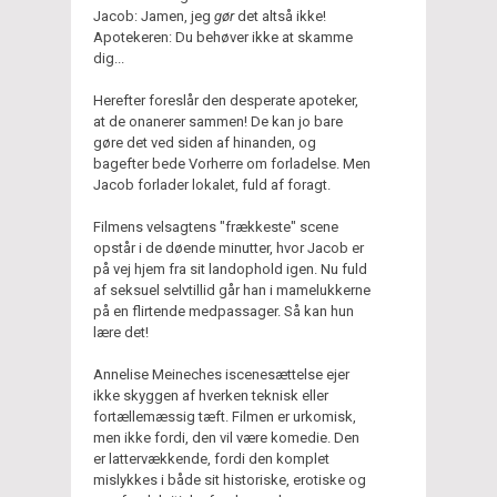
Jacob: Jamen, jeg
gør
det altså ikke!
Apotekeren: Du behøver ikke at skamme
dig...
Herefter foreslår den desperate apoteker,
at de onanerer sammen! De kan jo bare
gøre det ved siden af hinanden, og
bagefter bede Vorherre om forladelse. Men
Jacob forlader lokalet, fuld af foragt.
Filmens velsagtens "frækkeste" scene
opstår i de døende minutter, hvor Jacob er
på vej hjem fra sit landophold igen. Nu fuld
af seksuel selvtillid går han i mamelukkerne
på en flirtende medpassager. Så kan hun
lære det!
Annelise Meineches iscenesættelse ejer
ikke skyggen af hverken teknisk eller
fortællemæssig tæft. Filmen er urkomisk,
men ikke fordi, den vil være komedie. Den
er lattervækkende, fordi den komplet
mislykkes i både sit historiske, erotiske og