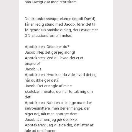
han i øvrigt gør med stor skam.
Da skabsbøsseapotekeren (Ingolf David)
får en ledig stund med Jacob, fører det til
følgende urkomiske dialog, der i øvrigt ejer
0 % situationsfornemmelse:
Apotekeren: Onanerer du?
Jacob: Nej, det gør jeg aldrig!
Apotekeren: Ved du, hvad det er at
onanere?
Jacob: Ja.
Apotekeren: Hvor kan du vide, hvad det er,
når du ikke gør det?
Jacob: Det er nogle af mine
skolekammerater, der har fortalt mig om
det!
Apotekeren: Næsten alle unge mænd er
selvbesmittere, men der er mange, der
siger nej, når man spørger dem.
Jacob: Jamen, jeg
gør
det ikke!
Apotekeren: Jeg vil sige dig, det letter at
tale ud om tingene.