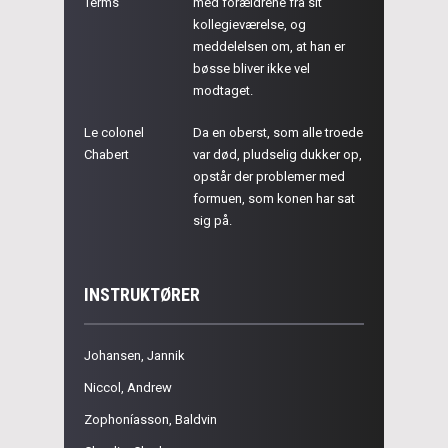
Terms
med forældrene fra sit
kollegieværelse, og
meddelelsen om, at han er
bøsse bliver ikke vel
modtaget.
Le colonel
Da en oberst, som alle troede
Chabert
var død, pludselig dukker op,
opstår der problemer med
formuen, som konen har sat
sig på.
INSTRUKTØRER
Johansen, Jannik
Niccol, Andrew
Zophoníasson, Baldvin