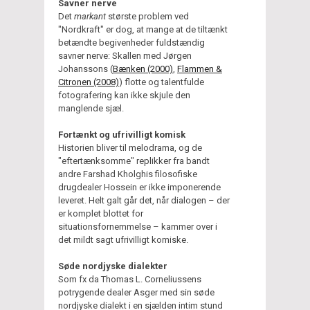
Savner nerve
Det
markant
største problem ved
"Nordkraft" er dog, at mange at de tiltænkt
betændte begivenheder fuldstændig
savner nerve: Skallen med Jørgen
Johanssons (
Bænken (2000)
,
Flammen &
Citronen (2008)
) flotte og talentfulde
fotografering kan ikke skjule den
manglende sjæl.
Fortænkt og ufrivilligt komisk
Historien bliver til melodrama, og de
"eftertænksomme" replikker fra bandt
andre Farshad Kholghis filosofiske
drugdealer Hossein er ikke imponerende
leveret. Helt galt går det, når dialogen – der
er komplet blottet for
situationsfornemmelse – kammer over i
det mildt sagt ufrivilligt komiske.
Søde nordjyske dialekter
Som fx da Thomas L. Corneliussens
potrygende dealer Asger med sin søde
nordjyske dialekt i en sjælden intim stund