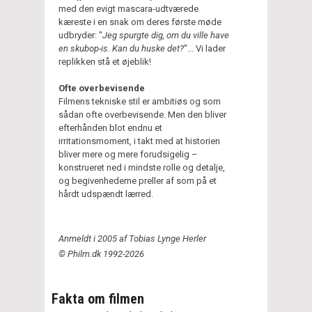
med den evigt mascara-udtværede
kæreste i en snak om deres første møde
udbryder: "
Jeg spurgte dig, om du ville have
en skubop-is. Kan du huske det?
"... Vi lader
replikken stå et øjeblik!
Ofte overbevisende
Filmens tekniske stil er ambitiøs og som
sådan ofte overbevisende. Men den bliver
efterhånden blot endnu et
irritationsmoment, i takt med at historien
bliver mere og mere forudsigelig –
konstrueret ned i mindste rolle og detalje,
og begivenhederne preller af som på et
hårdt udspændt lærred.
Anmeldt i 2005 af Tobias Lynge Herler
© Philm.dk 1992-2026
Fakta om filmen