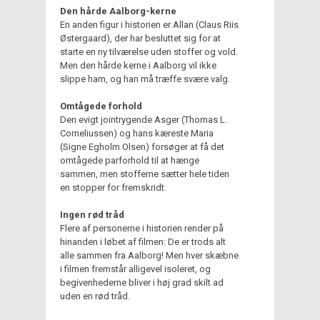
Den hårde Aalborg-kerne
En anden figur i historien er Allan (Claus Riis
Østergaard), der har besluttet sig for at
starte en ny tilværelse uden stoffer og vold.
Men den hårde kerne i Aalborg vil ikke
slippe ham, og han må træffe svære valg.
Omtågede forhold
Den evigt jointrygende Asger (Thomas L.
Corneliussen) og hans kæreste Maria
(Signe Egholm Olsen) forsøger at få det
omtågede parforhold til at hænge
sammen, men stofferne sætter hele tiden
en stopper for fremskridt.
Ingen rød tråd
Flere af personerne i historien render på
hinanden i løbet af filmen: De er trods alt
alle sammen fra Aalborg! Men hver skæbne
i filmen fremstår alligevel isoleret, og
begivenhederne bliver i høj grad skilt ad
uden en rød tråd.