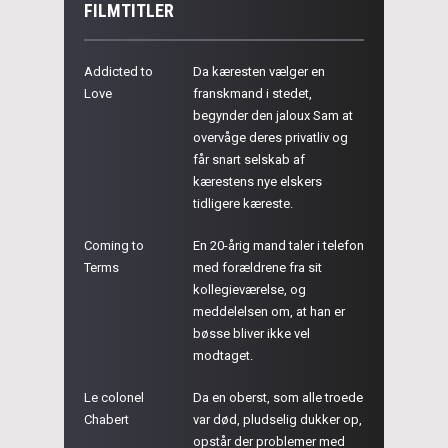
FILMTITLER
Addicted to
Da kæresten vælger en
Love
franskmand i stedet,
begynder den jaloux Sam at
overvåge deres privatliv og
får snart selskab af
kærestens nye elskers
tidligere kæreste.
Coming to
En 20-årig mand taler i telefon
Terms
med forældrene fra sit
kollegieværelse, og
meddelelsen om, at han er
bøsse bliver ikke vel
modtaget.
Le colonel
Da en oberst, som alle troede
Chabert
var død, pludselig dukker op,
opstår der problemer med