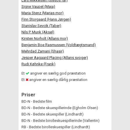
Lars Mikkelsen (Stesos far)
Signe Vaupel (Maja)
Maria Stenz (Marias mor)
Finn Storgaard (Hans Jørgen)
Stanislav Sevcik (Taber)
Nils P. Munk (Aksel)
Kirsten Norholt (Allans mor)
Benjamin Boe Rasmussen (Voldtægtsmand)
Mehrdad Zamani (Shasir)
Jesper Aagaard Placing (Allans svoger)
Rudi Køhnke (Frank)
Et
angiver en særlig god præstation
Et
angiver en særlig dårlig præstation
Priser
BD-N - Bedste film
BD-N - Bedste skuespillerinde (Egholm Olsen)
BD-N - Bedste skuespiller (Lindhardt)
BD-N - Bedste birolleskuespillerinde (Vallentin)
RB - Bedste birolleskuespiller (Lindhardt)