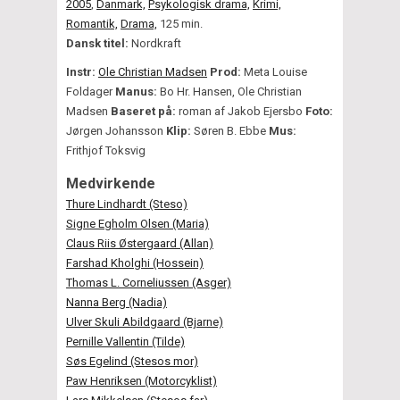
2005
,
Danmark,
Psykologisk drama,
Krimi,
Romantik,
Drama,
125 min.
Dansk titel:
Nordkraft
Instr:
Ole Christian Madsen
Prod:
Meta Louise
Foldager
Manus:
Bo Hr. Hansen, Ole Christian
Madsen
Baseret på:
roman af Jakob Ejersbo
Foto:
Jørgen Johansson
Klip:
Søren B. Ebbe
Mus:
Frithjof Toksvig
Medvirkende
Thure Lindhardt (Steso)
Signe Egholm Olsen (Maria)
Claus Riis Østergaard (Allan)
Farshad Kholghi (Hossein)
Thomas L. Corneliussen (Asger)
Nanna Berg (Nadia)
Ulver Skuli Abildgaard (Bjarne)
Pernille Vallentin (Tilde)
Søs Egelind (Stesos mor)
Paw Henriksen (Motorcyklist)