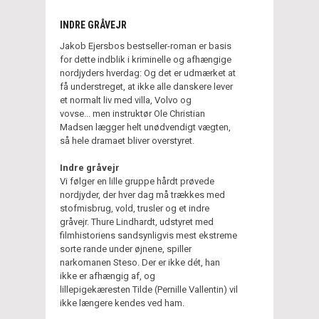
INDRE GRÅVEJR
Jakob Ejersbos bestseller-roman er basis
for dette indblik i kriminelle og afhængige
nordjyders hverdag: Og det er udmærket at
få understreget, at ikke alle danskere lever
et normalt liv med villa, Volvo og
vovse... men instruktør Ole Christian
Madsen lægger helt unødvendigt vægten,
så hele dramaet bliver overstyret.
Indre gråvejr
Vi følger en lille gruppe hårdt prøvede
nordjyder, der hver dag må trækkes med
stofmisbrug, vold, trusler og et indre
gråvejr. Thure Lindhardt, udstyret med
filmhistoriens sandsynligvis mest ekstreme
sorte rande under øjnene, spiller
narkomanen Steso. Der er ikke dét, han
ikke er afhængig af, og
lillepigekæresten Tilde (Pernille Vallentin) vil
ikke længere kendes ved ham.