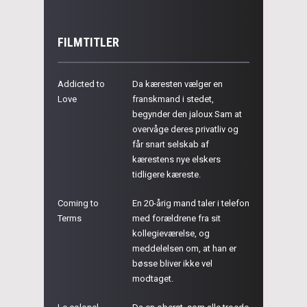
FILMTITLER
Addicted to
Da kæresten vælger en
Love
franskmand i stedet,
begynder den jaloux Sam at
overvåge deres privatliv og
får snart selskab af
kærestens nye elskers
tidligere kæreste.
Coming to
En 20-årig mand taler i telefon
Terms
med forældrene fra sit
kollegieværelse, og
meddelelsen om, at han er
bøsse bliver ikke vel
modtaget.