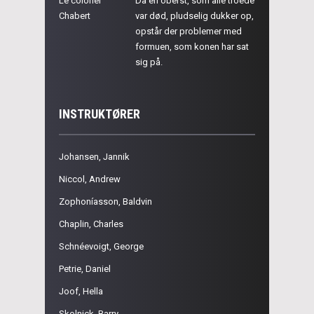
Le colonel
Da en oberst, som alle troede
Chabert
var død, pludselig dukker op,
opstår der problemer med
formuen, som konen har sat
sig på.
INSTRUKTØRER
Johansen, Jannik
Niccol, Andrew
Zophoníasson, Baldvin
Chaplin, Charles
Schnéevoigt, George
Petrie, Daniel
Joof, Hella
Skolnick, Barry