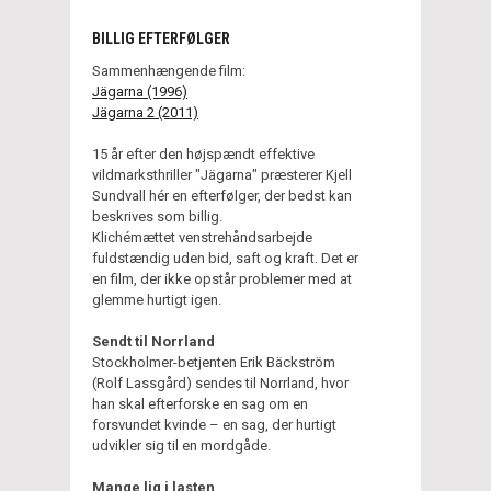
BILLIG EFTERFØLGER
Sammenhængende film:
Jägarna (1996)
Jägarna 2 (2011)
15 år efter den højspændt effektive
vildmarksthriller "Jägarna" præsterer Kjell
Sundvall hér en efterfølger, der bedst kan
beskrives som billig.
Klichémættet venstrehåndsarbejde
fuldstændig uden bid, saft og kraft. Det er
en film, der ikke opstår problemer med at
glemme hurtigt igen.
Sendt til Norrland
Stockholmer-betjenten Erik Bäckström
(Rolf Lassgård) sendes til Norrland, hvor
han skal efterforske en sag om en
forsvundet kvinde – en sag, der hurtigt
udvikler sig til en mordgåde.
Mange lig i lasten