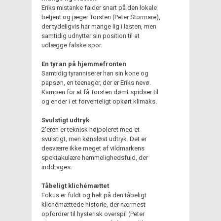
Eriks mistanke falder snart på den lokale
betjent og jæger Torsten (Peter Stormare),
der tydeligvis har mange lig i lasten, men
samtidig udnytter sin position til at
udlægge falske spor.
En tyran på hjemmefronten
Samtidig tyranniserer han sin kone og
papsøn, en teenager, der er Eriks nevø.
Kampen for at få Torsten dømt spidser til
og ender i et forventeligt opkørt klimaks.
Svulstigt udtryk
2'eren er teknisk højpoleret med et
svulstigt, men kønsløst udtryk. Det er
desværre ikke meget af vildmarkens
spektakulære hemmelighedsfuld, der
inddrages.
Tåbeligt klichémættet
Fokus er fuldt og helt på den tåbeligt
klichémættede historie, der nærmest
opfordrer til hysterisk overspil (Peter