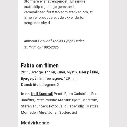
Stormare er anstrengende!). En række
bratte klip og talrige genskær i
kameralinsen forstærker mistanken om, at
filmen er produceret udelukkende for
pengenes skyld.
Anmeldt i 2012 af Tobias Lynge Herler
© Philm.dk 1992-2026
Fakta om filmen
2011
,
Sverige,
Thriller,
Krimi,
Mystik,
Biler på film,
Bjerge på film,
Teenagere,
129 min.
Dansk titel:
Jægerne 2
Instr:
Kjell Sundvall
Prod:
Björn Carlström, Per
Janérus, Peter Possne
Manus:
Björn Carlström,
Stefan Thunberg
Foto:
Jallo Faber
Klip:
Mattias
Morheden
Mus:
Johan Söderqvist
Medvirkende