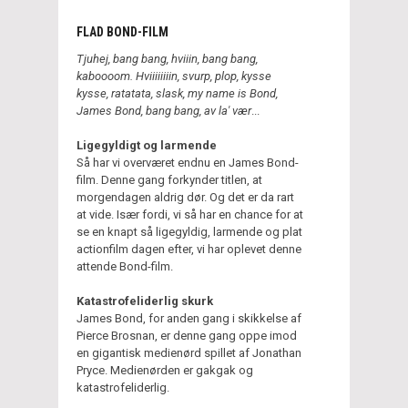
FLAD BOND-FILM
Tjuhej, bang bang, hviiin, bang bang,
kaboooom. Hviiiiiiiin, svurp, plop, kysse
kysse, ratatata, slask, my name is Bond,
James Bond, bang bang, av la' vær
...
Ligegyldigt og larmende
Så har vi overværet endnu en James Bond-
film. Denne gang forkynder titlen, at
morgendagen aldrig dør. Og det er da rart
at vide. Især fordi, vi så har en chance for at
se en knapt så ligegyldig, larmende og plat
actionfilm dagen efter, vi har oplevet denne
attende Bond-film.
Katastrofeliderlig skurk
James Bond, for anden gang i skikkelse af
Pierce Brosnan, er denne gang oppe imod
en gigantisk medienørd spillet af Jonathan
Pryce. Medienørden er gakgak og
katastrofeliderlig.