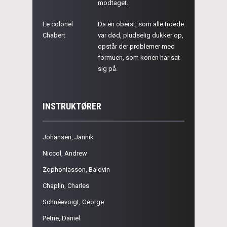
modtaget.
Le colonel
Da en oberst, som alle troede
Chabert
var død, pludselig dukker op,
opstår der problemer med
formuen, som konen har sat
sig på.
INSTRUKTØRER
Johansen, Jannik
Niccol, Andrew
Zophoníasson, Baldvin
Chaplin, Charles
Schnéevoigt, George
Petrie, Daniel