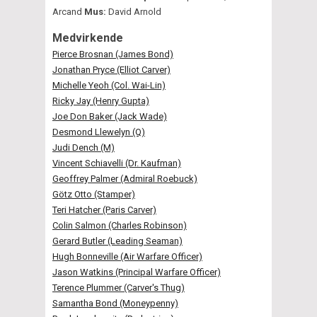
Arcand
Mus:
David Arnold
Medvirkende
Pierce Brosnan (James Bond)
Jonathan Pryce (Elliot Carver)
Michelle Yeoh (Col. Wai-Lin)
Ricky Jay (Henry Gupta)
Joe Don Baker (Jack Wade)
Desmond Llewelyn (Q)
Judi Dench (M)
Vincent Schiavelli (Dr. Kaufman)
Geoffrey Palmer (Admiral Roebuck)
Götz Otto (Stamper)
Teri Hatcher (Paris Carver)
Colin Salmon (Charles Robinson)
Gerard Butler (Leading Seaman)
Hugh Bonneville (Air Warfare Officer)
Jason Watkins (Principal Warfare Officer)
Terence Plummer (Carver's Thug)
Samantha Bond (Moneypenny)