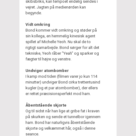
skibsbriks, kan tempoet endelig sendes i
vejret. Jagten på medienørden kan
begynde.
Vidt omkring
Bond kommer vidt omkring og støder på
sin kollega, en hemmelig kinesisk agent
spillet af Michelle Yeoh. Nu skal de to
rigtigt samarbejde. Bond sørger for alt det
tekniske, Yeoh råber "Yeah" og sparker og
fægter til højre og venstre.
Undviger atombomber
I kamp mod tiden (filmen varer jo kun 114
minutter) undviger Bond cirka trettentusind
kugler (og et par atombomber), der ellers
er rettet præcisionsperfekt mod ham.
Åbentstående skjorte
Og til sidst når han lige at gribe fat i kraven
på skurken og sende et tunnelbor igennem
ham. Bond har naturligvis åbentstående
skjorte og velkæmmet hår, også i denne
seance.