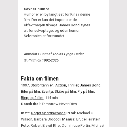
Savner humor
Humor er en by langt øst for Kina i denne
film. Der er kun det imponerende
effektmageri tilbage. James Bond synes
alt for selvoptaget og uden humor.
Selvironien er forsvundet.
Anmeldt i 1998 af Tobias Lynge Herler
© Philm.dk 1992-2026
Fakta om filmen
1997
,
Storbritannien,
Action,
Thriller,
James Bond,
Biler på film,
Eventyr,
Skibe på film,
Fly på film,
Bjerge på film,
114 min.
Dansk titel:
Tomorrow Never Dies
Instr:
Roger Spottiswoode
Prod:
Michael G.
Wilson, Barbara Broccoli
Manus:
Bruce Feirstein
Foto:
Robert Elswit
Klip:
Dominique Fortin, Michael