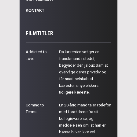
KONTAKT
FILMTITLER
Addicted to
Da kæresten vælger en
Love
franskmand i stedet,
begynder den jaloux Sam at
overvåge deres privatliv og
får snart selskab af
kærestens nye elskers
tidligere kæreste.
Coming to
En 20-årig mand taler i telefon
Terms
med forældrene fra sit
kollegieværelse, og
meddelelsen om, at han er
bøsse bliver ikke vel