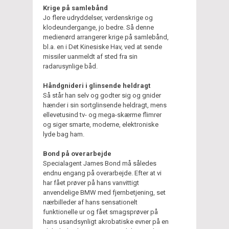
Krige på samlebånd
Jo flere udryddelser, verdenskrige og
klodeundergange, jo bedre. Så denne
medienørd arrangerer krige på samlebånd,
bl.a. en i Det Kinesiske Hav, ved at sende
missiler uanmeldt af sted fra sin
radarusynlige båd.
Håndgnideri i glinsende heldragt
Så står han selv og godter sig og gnider
hænder i sin sortglinsende heldragt, mens
ellevetusind tv- og mega-skærme flimrer
og siger smarte, moderne, elektroniske
lyde bag ham.
Bond på overarbejde
Specialagent James Bond må således
endnu engang på overarbejde. Efter at vi
har fået prøver på hans vanvittigt
anvendelige BMW med fjernbetjening, set
nærbilleder af hans sensationelt
funktionelle ur og fået smagsprøver på
hans usandsynligt akrobatiske evner på en