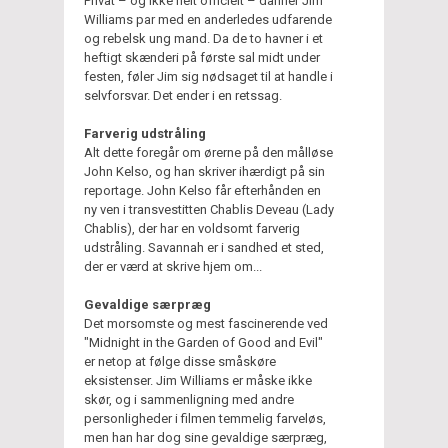
Privat – og ikke helt officielt – danner Jim
Williams par med en anderledes udfarende
og rebelsk ung mand. Da de to havner i et
heftigt skænderi på første sal midt under
festen, føler Jim sig nødsaget til at handle i
selvforsvar. Det ender i en retssag.
Farverig udstråling
Alt dette foregår om ørerne på den målløse
John Kelso, og han skriver ihærdigt på sin
reportage. John Kelso får efterhånden en
ny ven i transvestitten Chablis Deveau (Lady
Chablis), der har en voldsomt farverig
udstråling. Savannah er i sandhed et sted,
der er værd at skrive hjem om...
Gevaldige særpræg
Det morsomste og mest fascinerende ved
"Midnight in the Garden of Good and Evil"
er netop at følge disse småskøre
eksistenser. Jim Williams er måske ikke
skør, og i sammenligning med andre
personligheder i filmen temmelig farveløs,
men han har dog sine gevaldige særpræg,