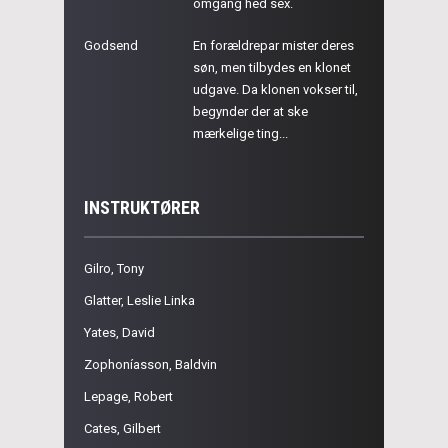
omgang hed sex.
Godsend
En forældrepar mister deres
søn, men tilbydes en klonet
udgave. Da klonen vokser til,
begynder der at ske
mærkelige ting...
INSTRUKTØRER
Gilro, Tony
Glatter, Leslie Linka
Yates, David
Zophoníasson, Baldvin
Lepage, Robert
Cates, Gilbert