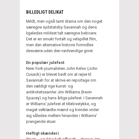
BILLEDLIGT DELIKAT
Mildt, men også tamt drama om den noget
særegne sydstatsby Savannah og dens
ligeledes mildest talt særegne beboere.
Det er en smukt fortalt og velspillet film,
men den alternative historie formidles
desværre uden den nødvendige gnist.
En populær julefest
New York-journalisten John Kelso (John
Cusack) er blevet bedt om at rejse til
Savannah for at skrive en reportage om
den vældigt rige kunst- og
antikvitetssamler Jim Williams (Kevin
Spacey) og hans årlige julefest. I Savannah
er Williams' julefest et tilløbsstykke, og
meget velklædte mænd og kvinder vrider
sig således mellem hinanden i Williams'
prangende stuer.
Heftigt skænderi