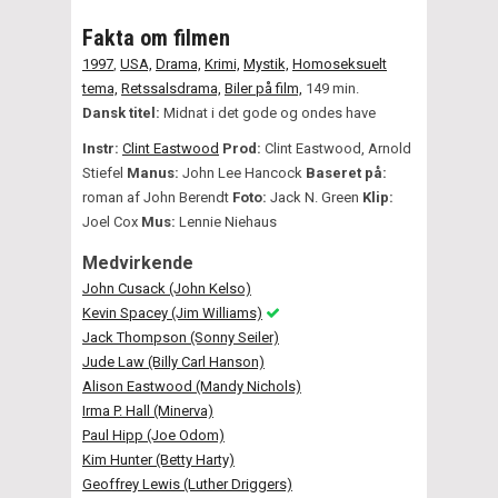
Fakta om filmen
1997
,
USA,
Drama,
Krimi,
Mystik,
Homoseksuelt
tema,
Retssalsdrama,
Biler på film,
149 min.
Dansk titel:
Midnat i det gode og ondes have
Instr:
Clint Eastwood
Prod:
Clint Eastwood, Arnold
Stiefel
Manus:
John Lee Hancock
Baseret på:
roman af John Berendt
Foto:
Jack N. Green
Klip:
Joel Cox
Mus:
Lennie Niehaus
Medvirkende
John Cusack (John Kelso)
Kevin Spacey (Jim Williams)
Jack Thompson (Sonny Seiler)
Jude Law (Billy Carl Hanson)
Alison Eastwood (Mandy Nichols)
Irma P. Hall (Minerva)
Paul Hipp (Joe Odom)
Kim Hunter (Betty Harty)
Geoffrey Lewis (Luther Driggers)