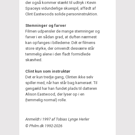
der også kommer stærkt til udtryk i Kevin
Spaceys vidunderlige skuespil, affødt af
Clint Eastwoods solide personinstruktion.
Stemninger og farver
Filmen udpensler de mange stemninger og
farver i en sådan grad, at duften nærmest
kan opfanges i billederne. Dét er filmens
store styrke, der omvendt desværre står
temmelig alene i den fladt formidlede
skævhed.
Clint kun som instruktør
Det er kun tredje gang, Clinten ikke selv
spiller med, når han står bag kameraet. Til
gengæld har han fundet plads til datteren
Alison Eastwood, der lyser op i en
(temmelig normal) rolle.
Anmeldt i 1997 af Tobias Lynge Herler
© Philm.dk 1992-2026