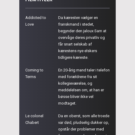
Addicted to
Da kæresten vælger en
Love
franskmand i stedet,
begynder den jaloux Sam at
overvåge deres privatliv og
får snart selskab af
kærestens nye elskers
tidligere kæreste.
Coming to
En 20-årig mand taler i telefon
Terms
med forældrene fra sit
kollegieværelse, og
meddelelsen om, at han er
bøsse bliver ikke vel
modtaget.
Le colonel
Da en oberst, som alle troede
Chabert
var død, pludselig dukker op,
opstår der problemer med