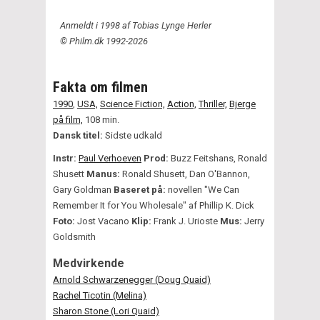
Anmeldt i 1998 af Tobias Lynge Herler
© Philm.dk 1992-2026
Fakta om filmen
1990
,
USA,
Science Fiction,
Action,
Thriller,
Bjerge
på film,
108 min.
Dansk titel:
Sidste udkald
Instr:
Paul Verhoeven
Prod:
Buzz Feitshans, Ronald
Shusett
Manus:
Ronald Shusett, Dan O'Bannon,
Gary Goldman
Baseret på:
novellen "We Can
Remember It for You Wholesale" af Phillip K. Dick
Foto:
Jost Vacano
Klip:
Frank J. Urioste
Mus:
Jerry
Goldsmith
Medvirkende
Arnold Schwarzenegger (Doug Quaid)
Rachel Ticotin (Melina)
Sharon Stone (Lori Quaid)