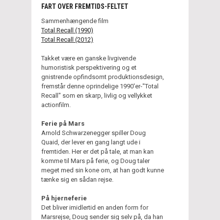
FART OVER FREMTIDS-FELTET
Sammenhængende film
Total Recall (1990)
Total Recall (2012)
Takket være en ganske livgivende
humoristisk perspektivering og et
gnistrende opfindsomt produktionsdesign,
fremstår denne oprindelige 1990'er-"Total
Recall" som en skarp, livlig og vellykket
actionfilm.
Ferie på Mars
Arnold Schwarzenegger spiller Doug
Quaid, der lever en gang langt ude i
fremtiden. Her er det på tale, at man kan
komme til Mars på ferie, og Doug taler
meget med sin kone om, at han godt kunne
tænke sig en sådan rejse.
På hjerneferie
Det bliver imidlertid en anden form for
Marsrejse, Doug sender sig selv på, da han