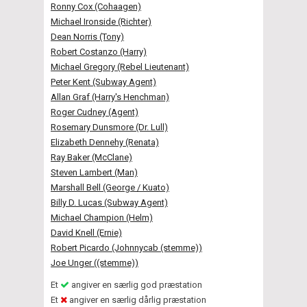
Ronny Cox (Cohaagen)
Michael Ironside (Richter)
Dean Norris (Tony)
Robert Costanzo (Harry)
Michael Gregory (Rebel Lieutenant)
Peter Kent (Subway Agent)
Allan Graf (Harry's Henchman)
Roger Cudney (Agent)
Rosemary Dunsmore (Dr. Lull)
Elizabeth Dennehy (Renata)
Ray Baker (McClane)
Steven Lambert (Man)
Marshall Bell (George / Kuato)
Billy D. Lucas (Subway Agent)
Michael Champion (Helm)
David Knell (Ernie)
Robert Picardo (Johnnycab (stemme))
Joe Unger ((stemme))
Et
angiver en særlig god præstation
Et
angiver en særlig dårlig præstation