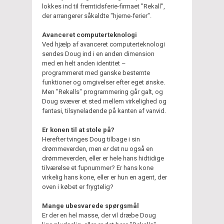
lokkes ind til fremtidsferie-firmaet "Rekall",
der arrangerer såkaldte "hjerne-ferier".
Avanceret computerteknologi
Ved hjælp af avanceret computerteknologi
sendes Doug ind i en anden dimension
med en helt anden identitet –
programmeret med ganske bestemte
funktioner og omgivelser efter eget ønske.
Men "Rekalls" programmering går galt, og
Doug svæver et sted mellem virkelighed og
fantasi, tilsyneladende på kanten af vanvid.
Er konen til at stole på?
Herefter tvinges Doug tilbage i sin
drømmeverden, men
er
det nu også en
drømmeverden, eller er hele hans hidtidige
tilværelse et fupnummer? Er hans kone
virkelig hans kone, eller er hun en agent, der
oven i købet er frygtelig?
Mange ubesvarede spørgsmål
Er der en hel masse, der vil dræbe Doug