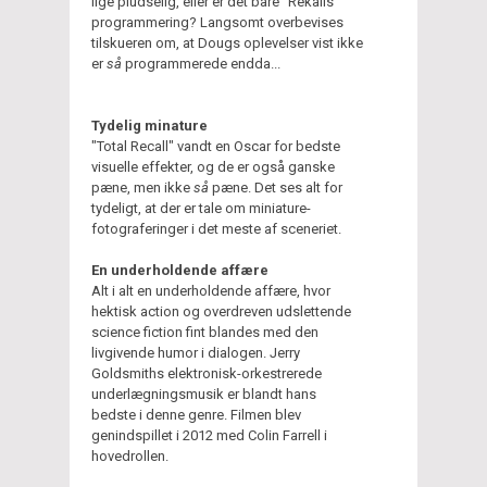
lige pludselig, eller er det bare "Rekalls"
programmering? Langsomt overbevises
tilskueren om, at Dougs oplevelser vist ikke
er
så
programmerede endda...
Tydelig minature
"Total Recall" vandt en Oscar for bedste
visuelle effekter, og de er også ganske
pæne, men ikke
så
pæne. Det ses alt for
tydeligt, at der er tale om miniature-
fotograferinger i det meste af sceneriet.
En underholdende affære
Alt i alt en underholdende affære, hvor
hektisk action og overdreven udslettende
science fiction fint blandes med den
livgivende humor i dialogen. Jerry
Goldsmiths elektronisk-orkestrerede
underlægningsmusik er blandt hans
bedste i denne genre. Filmen blev
genindspillet i 2012 med Colin Farrell i
hovedrollen.