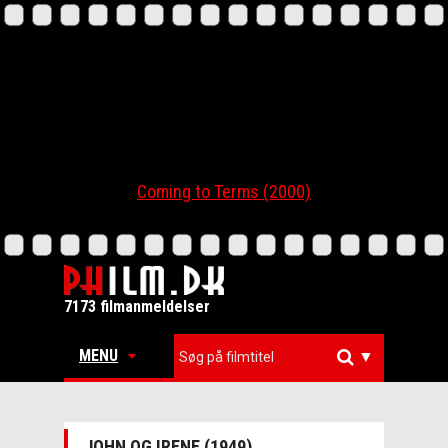
Coming to Terms (2000)
7173 filmanmeldelser
MENU
▼
JOHN OG IRENE (1949)