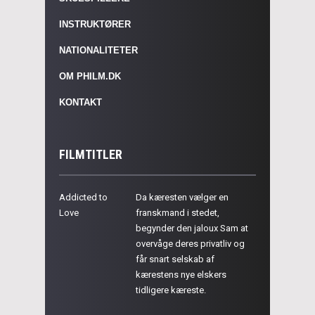
INSTRUKTØRER
NATIONALITETER
OM PHILM.DK
KONTAKT
FILMTITLER
Addicted to
Da kæresten vælger en
Love
franskmand i stedet,
begynder den jaloux Sam at
overvåge deres privatliv og
får snart selskab af
kærestens nye elskers
tidligere kæreste.