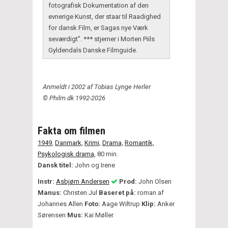
fotografisk Dokumentation af den
evnerige Kunst, der staar til Raadighed
for dansk Film, er Sagas nye Værk
seværdigt". *** stjerner i Morten Piils
Gyldendals Danske Filmguide.
Anmeldt i 2002 af Tobias Lynge Herler
© Philm.dk 1992-2026
Fakta om filmen
1949
,
Danmark,
Krimi,
Drama,
Romantik,
Psykologisk drama,
80 min.
Dansk titel:
John og Irene
Instr:
Asbjørn Andersen
Prod:
John Olsen
Manus:
Christen Jul
Baseret på:
roman af
Johannes Allen
Foto:
Aage Wiltrup
Klip:
Anker
Sørensen
Mus:
Kai Møller