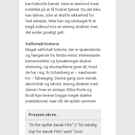
kan beholde barnet. Irene er derimod mest
indstillet på at få fostret fjernet. Da det ikke
kan lykkes John at skaffe sikkerhed for
fast arbejde, føler han sig nødsaget til at
begå indbrud hos en stenrig direktør, men
det ender grueligt galt...
Velfortalt historie
Meget velfortalt historie, der er spændende
og fængende fra første minut. Interessante
kameravinkler og lyssætninger skaber
stemning, og skuespillerne giver alt, hvad
de har i sig. Ib Schønberg er – sædvanen
tro – fabelagtig. Denne gang som svinsk,
alkoholisk og iskold, stenrig direktør med
damer i hver en smøge. Ebbe Rode og
Bodil Kjer leverer begge meget stærke
præstationer, især når de spiller sammen.
Pressen skrev...
"En fint spillet dansk Film" // "En virkelig
Sejr for dansk Film" samt "Som