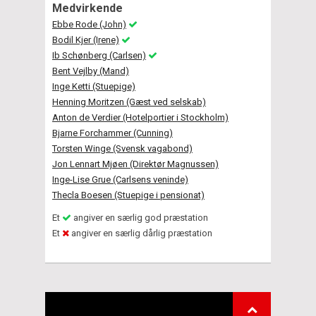
Medvirkende
Ebbe Rode (John)
Bodil Kjer (Irene)
Ib Schønberg (Carlsen)
Bent Vejlby (Mand)
Inge Ketti (Stuepige)
Henning Moritzen (Gæst ved selskab)
Anton de Verdier (Hotelportier i Stockholm)
Bjarne Forchammer (Cunning)
Torsten Winge (Svensk vagabond)
Jon Lennart Mjøen (Direktør Magnussen)
Inge-Lise Grue (Carlsens veninde)
Thecla Boesen (Stuepige i pensionat)
Et
angiver en særlig god præstation
Et
angiver en særlig dårlig præstation