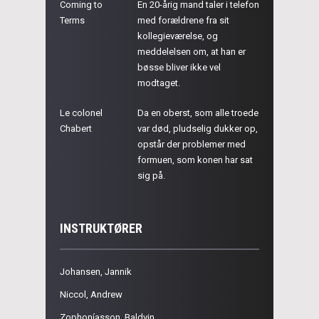
Coming to
En 20-årig mand taler i telefon
Terms
med forældrene fra sit
kollegieværelse, og
meddelelsen om, at han er
bøsse bliver ikke vel
modtaget.
Le colonel
Da en oberst, som alle troede
Chabert
var død, pludselig dukker op,
opstår der problemer med
formuen, som konen har sat
sig på.
INSTRUKTØRER
Johansen, Jannik
Niccol, Andrew
Zophoníasson, Baldvin