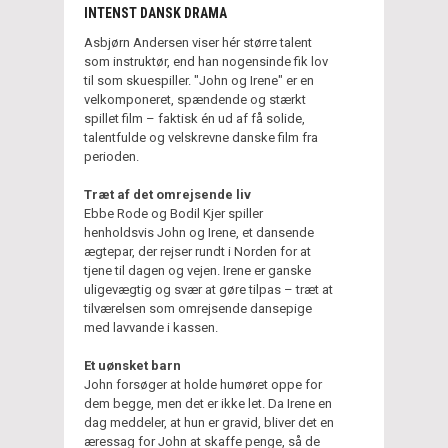
INTENST DANSK DRAMA
Asbjørn Andersen viser hér større talent
som instruktør, end han nogensinde fik lov
til som skuespiller. "John og Irene" er en
velkomponeret, spændende og stærkt
spillet film – faktisk én ud af få solide,
talentfulde og velskrevne danske film fra
perioden.
Træt af det omrejsende liv
Ebbe Rode og Bodil Kjer spiller
henholdsvis John og Irene, et dansende
ægtepar, der rejser rundt i Norden for at
tjene til dagen og vejen. Irene er ganske
uligevægtig og svær at gøre tilpas – træt at
tilværelsen som omrejsende dansepige
med lavvande i kassen.
Et uønsket barn
John forsøger at holde humøret oppe for
dem begge, men det er ikke let. Da Irene en
dag meddeler, at hun er gravid, bliver det en
æressag for John at skaffe penge, så de