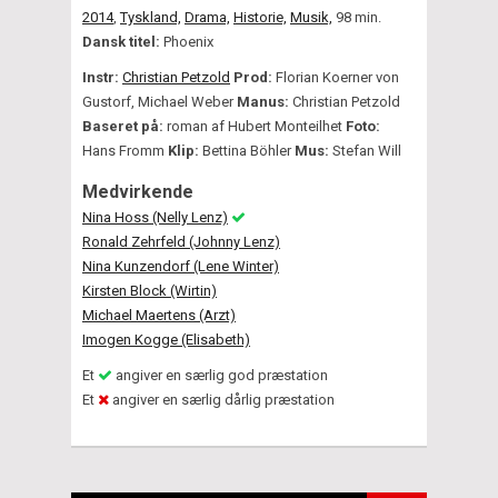
2014
,
Tyskland,
Drama,
Historie,
Musik,
98 min.
Dansk titel:
Phoenix
Instr:
Christian Petzold
Prod:
Florian Koerner von
Gustorf, Michael Weber
Manus:
Christian Petzold
Baseret på:
roman af Hubert Monteilhet
Foto:
Hans Fromm
Klip:
Bettina Böhler
Mus:
Stefan Will
Medvirkende
Nina Hoss (Nelly Lenz)
Ronald Zehrfeld (Johnny Lenz)
Nina Kunzendorf (Lene Winter)
Kirsten Block (Wirtin)
Michael Maertens (Arzt)
Imogen Kogge (Elisabeth)
Et
angiver en særlig god præstation
Et
angiver en særlig dårlig præstation