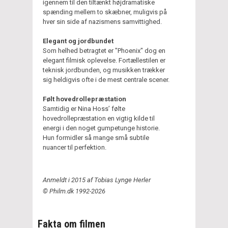
igennem til den tiltænkt højdramatiske
spænding mellem to skæbner, muligvis på
hver sin side af nazismens samvittighed.
Elegant og jordbundet
Som helhed betragtet er "Phoenix" dog en
elegant filmisk oplevelse. Fortællestilen er
teknisk jordbunden, og musikken trækker
sig heldigvis ofte i de mest centrale scener.
Følt hovedrollepræstation
Samtidig er Nina Hoss’ følte
hovedrollepræstation en vigtig kilde til
energi i den noget gumpetunge historie.
Hun formidler så mange små subtile
nuancer til perfektion.
Anmeldt i 2015 af Tobias Lynge Herler
© Philm.dk 1992-2026
Fakta om filmen