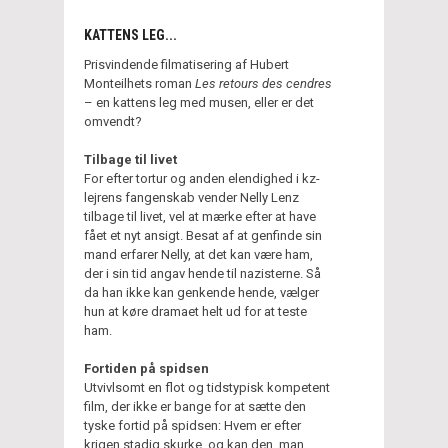
KATTENS LEG...
Prisvindende filmatisering af Hubert
Monteilhets roman
Les retours des cendres
– en kattens leg med musen, eller er det
omvendt?
Tilbage til livet
For efter tortur og anden elendighed i kz-
lejrens fangenskab vender Nelly Lenz
tilbage til livet, vel at mærke efter at have
fået et nyt ansigt. Besat af at genfinde sin
mand erfarer Nelly, at det kan være ham,
der i sin tid angav hende til nazisterne. Så
da han ikke kan genkende hende, vælger
hun at køre dramaet helt ud for at teste
ham.
Fortiden på spidsen
Utvivlsomt en flot og tidstypisk kompetent
film, der ikke er bange for at sætte den
tyske fortid på spidsen: Hvem er efter
krigen stadig skurke, og kan den, man