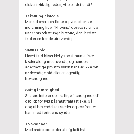
elsker i virkeligheden, ville en det ondt?
Teksttung historie
Men ud over den flotte og visuelt enkle
indramning lider "Phoenix" desværre en del
under sin teksttunge historie, der i bedste
fald er en kende utroværdig.
Savner bid
I hvert fald bliver Nellys posttraumatiske
kvaler aldrig medrivende, og hendes
agentagtige privatmission har slet ikke det
nødvendige bid eller en egentlig
troværdighed.
Saftig ihærdighed
Snarere irriterer den saftige ihærdighed udi
det lidt for tykt påsmurt fantastiske. Gå
dog til bekendelse i stedet og konfronter
ham med fortidens synder!
To skæbner
Med andre ord er der aldrig helt hul