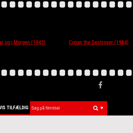
 og i Morgen (1945)
Conan the Destroyer (1984)
VIS TILFÆLDIG
▼