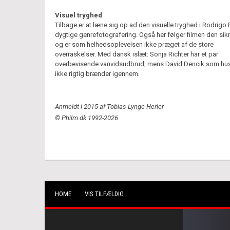
Visuel tryghed
Tilbage er at læne sig op ad den visuelle tryghed i Rodrigo 
dygtige genrefotografering. Også her følger filmen den sikr
og er som helhedsoplevelsen ikke præget af de store
overraskelser. Med dansk islæt: Sonja Richter har et par
overbevisende vanvidsudbrud, mens David Dencik som h
ikke rigtig brænder igennem.
Anmeldt i 2015 af Tobias Lynge Herler
© Philm.dk 1992-2026
HOME
VIS TILFÆLDIG