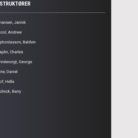
NSTRUKTØRER
hansen, Jannik
ccol, Andrew
phoníasson, Baldvin
aplin, Charles
hnéevoigt, George
rie, Daniel
of, Hella
olnick, Barry