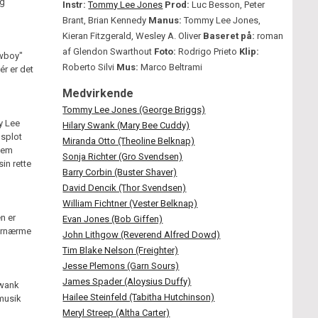
ig
Instr:
Tommy Lee Jones
Prod:
Luc Besson, Peter
Brant, Brian Kennedy
Manus:
Tommy Lee Jones,
Kieran Fitzgerald, Wesley A. Oliver
Baseret på:
roman
af Glendon Swarthout
Foto:
Rodrigo Prieto
Klip:
owboy"
Roberto Silvi
Mus:
Marco Beltrami
ér er det
Medvirkende
Tommy Lee Jones (George Briggs)
y Lee
Hilary Swank (Mary Bee Cuddy)
dsplot
Miranda Otto (Theoline Belknap)
llem
Sonja Richter (Gro Svendsen)
in rette
Barry Corbin (Buster Shaver)
David Dencik (Thor Svendsen)
William Fichtner (Vester Belknap)
n er
Evan Jones (Bob Giffen)
fornærme
John Lithgow (Reverend Alfred Dowd)
Tim Blake Nelson (Freighter)
Jesse Plemons (Garn Sours)
James Spader (Aloysius Duffy)
Swank
Hailee Steinfeld (Tabitha Hutchinson)
musik
Meryl Streep (Altha Carter)