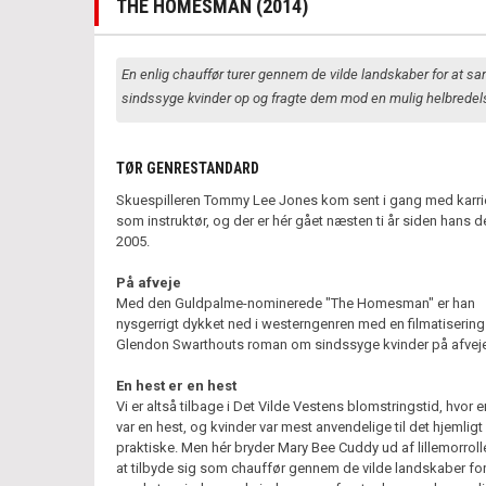
THE HOMESMAN (2014)
En enlig chauffør turer gennem de vilde landskaber for at sa
sindssyge kvinder op og fragte dem mod en mulig helbredel
TØR GENRESTANDARD
Skuespilleren Tommy Lee Jones kom sent i gang med karri
som instruktør, og der er hér gået næsten ti år siden hans d
2005.
På afveje
Med den Guldpalme-nominerede "The Homesman" er han
nysgerrigt dykket ned i westerngenren med en filmatisering
Glendon Swarthouts roman om sindssyge kvinder på afveje
En hest er en hest
Vi er altså tilbage i Det Vilde Vestens blomstringstid, hvor e
var en hest, og kvinder var mest anvendelige til det hjemligt
praktiske. Men hér bryder Mary Bee Cuddy ud af lillemorrol
at tilbyde sig som chauffør gennem de vilde landskaber for