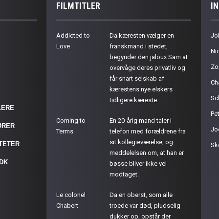
FILMTITLER
I
Addicted to
Da kæresten vælger en
Jo
Love
franskmand i stedet,
Ni
begynder den jaloux Sam at
Zo
overvåge deres privatliv og
får snart selskab af
Ch
kærestens nye elskers
Sc
tidligere kæreste.
LERE
Pet
Coming to
En 20-årig mand taler i
ØRER
Jo
Terms
telefon med forældrene fra
sit kollegieværelse, og
ITETER
Sk
meddelelsen om, at han er
.DK
bøsse bliver ikke vel
modtaget.
Le colonel
Da en oberst, som alle
Chabert
troede var død, pludselig
dukker op, opstår der