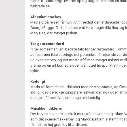
samle tre sindssyge kvinder op og fragte dem mod en mul
helbredelse.
Afdanket cowboy
Med sig på rejsen får hun lidt tilfældigt den afdankede "c
George Briggs. De to har bestemt ikke meget tilfælles, og h
Mary Bee, der svinger pisken.
Tør genrestandard
"The Homesman" er i bedste fald tør genrestandard. Tomm
Jones evner ikke at bringe det potentielt hårrejsende vanvi
ud over rampen, og det meste af filmen svinger uskønt me
drama og en art komedie uden på noget tidspunkt at finde s
hylde.
Kedeligt
Trods alt formidles budskabet med en vis pondus, og filme
aldrig i decideret kæntringsfare, selvom den nok uden at 
mange må beskrives som regulært kedelig.
Musikken dikterer
Der forventes ganske enkelt mere af Lee Jones og Hilary 
som det skæve makkerpar, og Marco Beltramis stemnings
får i alt for høj grad lov til at diktere.