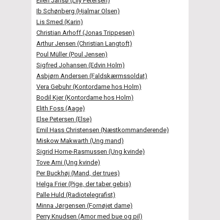
Ellen Jansø (Lily Petersen)
Ib Schønberg (Hjalmar Olsen)
Lis Smed (Karin)
Christian Arhoff (Jonas Trippesen)
Arthur Jensen (Christian Langtoft)
Poul Müller (Poul Jensen)
Sigfred Johansen (Edvin Holm)
Asbjørn Andersen (Faldskærmssoldat)
Vera Gebuhr (Kontordame hos Holm)
Bodil Kjer (Kontordame hos Holm)
Elith Foss (Aage)
Else Petersen (Else)
Emil Hass Christensen (Næstkommanderende)
Miskow Makwarth (Ung mand)
Sigrid Horne-Rasmussen (Ung kvinde)
Tove Arni (Ung kvinde)
Per Buckhøj (Mand, der trues)
Helga Frier (Pige, der taber gebis)
Palle Huld (Radiotelegrafist)
Minna Jørgensen (Fornøjet dame)
Perry Knudsen (Amor med bue og pil)