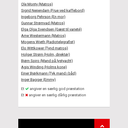
Ole Monty (Matros)
Sigrid Neiiendam (Frue ved kaffebord)
Ingeborg Pehrson (En mor)
Gunnar Strømvad (Matros)
Elga Olga Svendsen (Gæst til varieté)
Arne Westermann (Matros)
Mogens Wieth (Radiotelegrafist)
Elo Wittkower (Tynd matros)
Holger Strøm (Holm, direktør)
Bjørn Spiro (Mand på lystyacht)
Agis Winding (Holms kone)
Ejner Bjørkmann (Tyk mand i båd)
Inger Bagger (Emmy)
Et
angiver en særlig god præstation
Et
angiver en særlig dårlig præstation