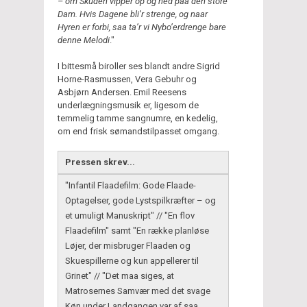
– om Skuden vipper op og ned paa den store
Dam. Hvis Dagene bli’r strenge, og naar
Hyren er forbi, saa ta’r vi Nybo’erdrenge bare
denne Melodi
."
I bittesmå biroller ses blandt andre Sigrid
Horne-Rasmussen, Vera Gebuhr og
Asbjørn Andersen. Emil Reesens
underlægningsmusik er, ligesom de
temmelig tamme sangnumre, en kedelig,
om end frisk sømandstilpasset omgang.
Pressen skrev...
"Infantil Flaadefilm: Gode Flaade-
Optagelser, gode Lystspilkræfter – og
et umuligt Manuskript" // "En flov
Flaadefilm" samt "En række planløse
Løjer, der misbruger Flaaden og
Skuespillerne og kun appellerer til
Grinet" // "Det maa siges, at
Matrosernes Samvær med det svage
Køn under Landgangen var af saa