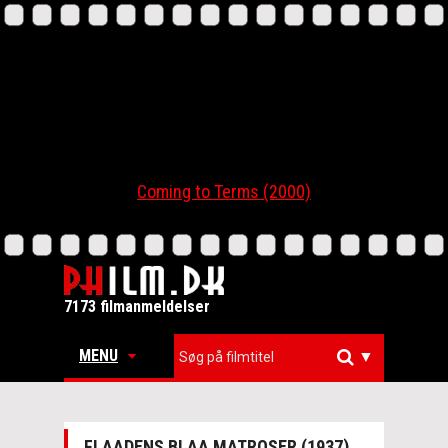
Coming to Terms (2000)
7173 filmanmeldelser
MENU
▼
FLAADENS BLAA MATROSER (1937)