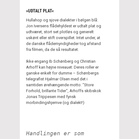
»UDTALT PLAT«
Hullahop og sjove dialekter i bølgen blå:
Jon Iversens flådehyldest er udtalt plat og
udtværet, stort set plotløs og generelt
uskønt eller stift overspillet. Intet under, at
de danske flådemyndigheder tog afstand
fra filmen, da de så resultatet.
Ikke engang Ib Schønberg og Christian
Arhoff kan højne niveauet: Deres roller er
ganske enkelt for dumme – Schønbergs
telegrafist Hjalmar Olsen med det i
samtiden ørehængende motto: "Store
Forhold, brillante Tider", Arhoffs skibskok
Jonas Trippesen med fynsk
morbindingshjemve (og dialekt!)
Handlingen er som