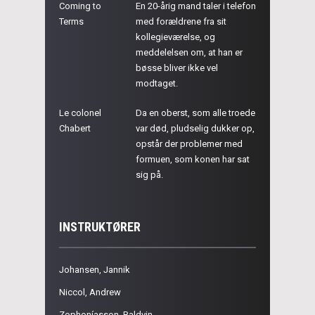
Coming to
En 20-årig mand taler i telefon
Terms
med forældrene fra sit
kollegieværelse, og
meddelelsen om, at han er
bøsse bliver ikke vel
modtaget.
Le colonel
Da en oberst, som alle troede
Chabert
var død, pludselig dukker op,
opstår der problemer med
formuen, som konen har sat
sig på.
INSTRUKTØRER
Johansen, Jannik
Niccol, Andrew
Zophoníasson, Baldvin