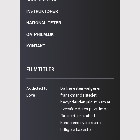
INSTRUKTØRER
NATIONALITETER
OM PHILM.DK
KONTAKT
FILMTITLER
Addicted to
Da kæresten vælger en
Love
franskmand i stedet,
begynder den jaloux Sam at
overvåge deres privatliv og
får snart selskab af
kærestens nye elskers
tidligere kæreste.