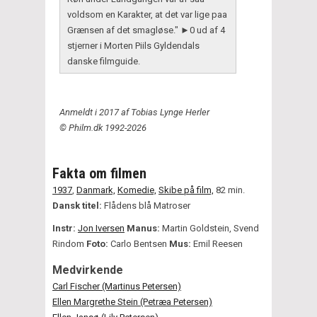
voldsom en Karakter, at det var lige paa
Grænsen af det smagløse." ►0 ud af 4
stjerner i Morten Piils Gyldendals
danske filmguide.
Anmeldt i 2017 af Tobias Lynge Herler
© Philm.dk 1992-2026
Fakta om filmen
1937
,
Danmark,
Komedie,
Skibe på film,
82 min.
Dansk titel:
Flådens blå Matroser
Instr:
Jon Iversen
Manus:
Martin Goldstein, Svend
Rindom
Foto:
Carlo Bentsen
Mus:
Emil Reesen
Medvirkende
Carl Fischer (Martinus Petersen)
Ellen Margrethe Stein (Petræa Petersen)