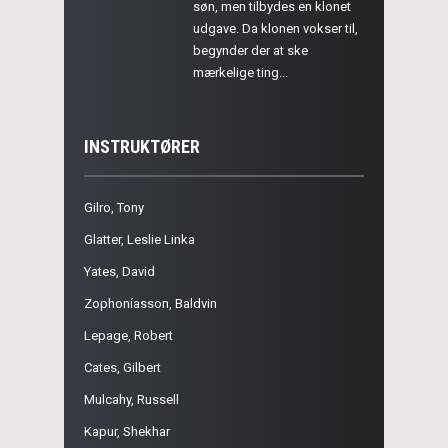
søn, men tilbydes en klonet
udgave. Da klonen vokser til,
begynder der at ske
mærkelige ting...
INSTRUKTØRER
Gilro, Tony
Glatter, Leslie Linka
Yates, David
Zophoníasson, Baldvin
Lepage, Robert
Cates, Gilbert
Mulcahy, Russell
Kapur, Shekhar