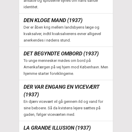
ansatte og spidserne synes om hans sande
identitet.
DEN KLOGE MAND (1937)
Der er åben krig mellem landsbyens læge og
kvaksalver, indtil kvaksalverens evner alligevel
anerkendes i nødens stund.
DET BEGYNDTE OMBORD (1937)
To unge mennesker mødes om bord på
Amerikafærgen på vej hjem mod København. Men
hjemme starter forviklingerne.
DER VAR ENGANG EN VICEVÆRT
(1937)
En djærv vicevært vil gå gennem ild og vand for
sine beboere. Så da kvistens lejere sættes på
gaden, følger viceværten med.
LA GRANDE ILLUSION (1937)