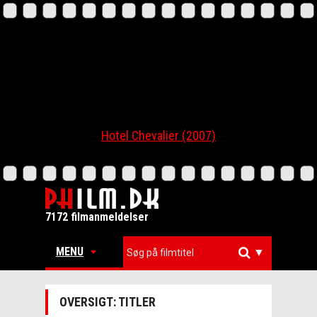
Hotel Chevalier (2007)
7172 filmanmeldelser
MENU
▼
OVERSIGT: TITLER