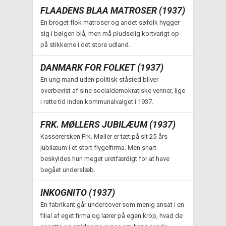
FLAADENS BLAA MATROSER (1937)
En broget flok matroser og andet søfolk hygger
sig i bølgen blå, men må pludselig kortvarigt op
på stikkerne i det store udland.
DANMARK FOR FOLKET (1937)
En ung mand uden politisk ståsted bliver
overbevist af sine socialdemokratiske venner, lige
i rette tid inden kommunalvalget i 1937.
FRK. MØLLERS JUBILÆUM (1937)
Kasserersken Frk. Møller er tæt på sit 25-års
jubilæum i et stort flygelfirma. Men snart
beskyldes hun meget uretfærdigt for at have
begået underslæb.
INKOGNITO (1937)
En fabrikant går undercover som menig ansat i en
filial af eget firma og lærer på egen krop, hvad de