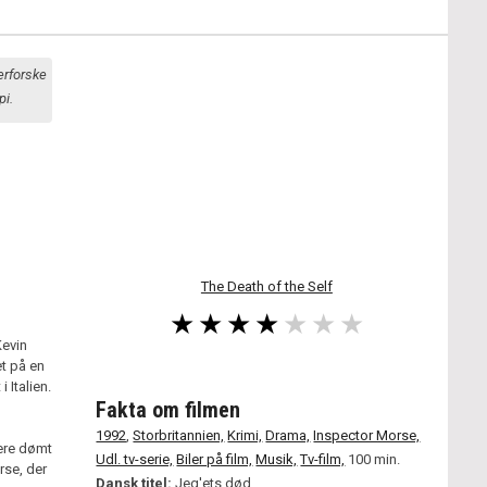
terforske
pi.
The Death of the Self
Kevin
et på en
 Italien.
Fakta om filmen
1992
,
Storbritannien,
Krimi,
Drama,
Inspector Morse,
gere dømt
Udl. tv-serie,
Biler på film,
Musik,
Tv-film,
100 min.
rse, der
Dansk titel:
Jeg'ets død