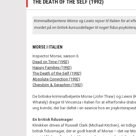
THE DEATH OF THE SELF (1992)
Kriminalbetjentene Morse og Lewis rejser til Italien for at ef
mordet på en britisk kursusdeltager til noget fidus-psykotera
MORSE I ITALIEN
Inspector Morse, sæson 6:
Dead on Time (1992)
Happy Families (1992)
The Death of the Self (1992)
Absolute Conviction (1992)
Cherubim & Seraphim (1992)
De britiske kriminalbetjente Morse (John Thaw) og Lewis (
Whately) drager til Vincenza i Italien for at efterforske drab
ung kvinde, der har deltet i en seance hos en psykoterapeut i
En britisk fidusmager
Klinikken drives af Russell Clark (Michael Kitchen), en tidli
britisk fidusmager, der er godt kendt af Morse – det var Mo