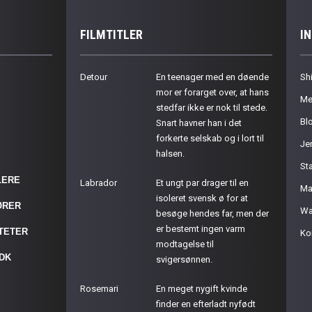
FILMTITLER
I
Detour
En teenager med en døende
Sh
mor er forarget over, at hans
Me
stedfar ikke er nok til stede.
Bl
Snart havner han i det
forkerte selskab og i lort til
Je
halsen.
St
LERE
Labrador
Et ungt par drager til en
Ma
isoleret svensk ø for at
ØRER
Wa
besøge hendes far, men der
er bestemt ingen varm
ITETER
Ko
modtagelse til
.DK
svigersønnen.
Rosemari
En meget nygift kvinde
finder en efterladt nyfødt