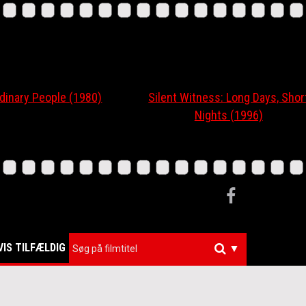
ary People (1980)
Silent Witness: Long Days, Short
Nights (1996)
VIS TILFÆLDIG
▼