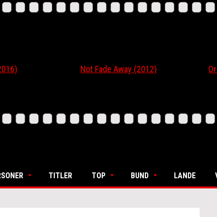
6)
Not Fade Away (2012)
Ordin
RSONER
TITLER
TOP
BUND
LANDE