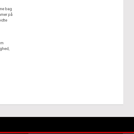
erne bag
mmer på
idte
om
aghed,