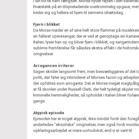
i sin tid fik ham fængslet. Morse nyder rejsen i den italiensk
finæstetik på en tilsyneladende overkommelig opgave, me
keder sig og hellere vil hjem til sønnens idrætsdag.
Fjern i blikket
Da Morse møder en af sine helt store flammer på musikken
en falleret operasanger, der er ved at genoptage sin karraier
Italien, lyser han op og bliver fjern i blikket, og sangerinden
sublime fremførelse får således ekstra effekt i de historisk
omgivelser.
Arrogancen irriterer
Sagen skrider langsomt frem, men besværliggøres af det l
politi, der føler sig intimideret af Morses facon og arbejds
der opfattes som arrogante. Det er Morse meget magtpål
at få skovlen under Russell Clark, der helt tydeligt skjuler 
kriminelle hemmeligheder, så opholdet i Italien bliver forlæn
gange.
Atypisk episode
Episoden her er noget atypisk, ikke mindst fordi den foregår
anderledes "eksotiske" omgivelser, men også fordi mord
opklaringsarbejdet er mere uortodokst, end vi er vant til.