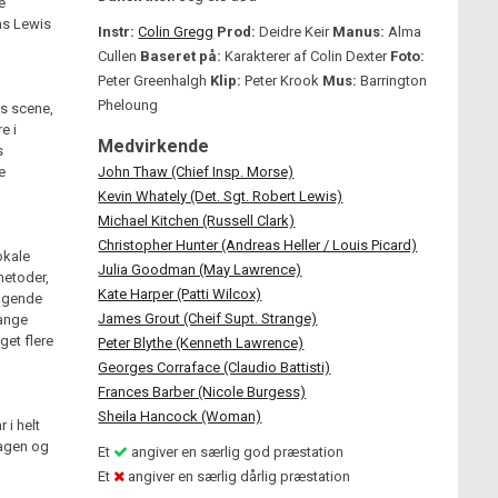
e
ns Lewis
Instr:
Colin Gregg
Prod:
Deidre Keir
Manus:
Alma
Cullen
Baseret på:
Karakterer af Colin Dexter
Foto:
Peter Greenhalgh
Klip:
Peter Krook
Mus:
Barrington
Pheloung
s scene,
e i
Medvirkende
s
e
John Thaw (Chief Insp. Morse)
Kevin Whately (Det. Sgt. Robert Lewis)
Michael Kitchen (Russell Clark)
Christopher Hunter (Andreas Heller / Louis Picard)
okale
Julia Goodman (May Lawrence)
metoder,
Kate Harper (Patti Wilcox)
iggende
James Grout (Cheif Supt. Strange)
mange
get flere
Peter Blythe (Kenneth Lawrence)
Georges Corraface (Claudio Battisti)
Frances Barber (Nicole Burgess)
Sheila Hancock (Woman)
 i helt
sagen og
Et
angiver en særlig god præstation
Et
angiver en særlig dårlig præstation