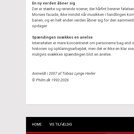
En ny verden åbner sig
Der er stærke og rørende scener, der hårfint berører følels
Morses facade, ikke mindst når musikken i handlingen ko
banen, og en helt anden verden åbner sig for den sammenb
opdager.
Spændingen svækkes en anelse
Intensiteten er mere koncentreret om personerne bag end 
historien og opklaringsarbejdet, men det er ikke en klar sv
muligvis svækkes spændingen blot en anelse.
Anmeldt i 2007 af Tobias Lynge Herler
© Philm.dk 1992-2026
HOME
VIS TILFÆLDIG