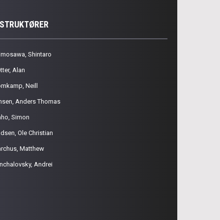
NSTRUKTØRER
imosawa, Shintaro
tter, Alan
omkamp, Neill
nsen, Anders Thomas
aho, Simon
dsen, Ole Christian
rchus, Matthew
nchalovsky, Andrei