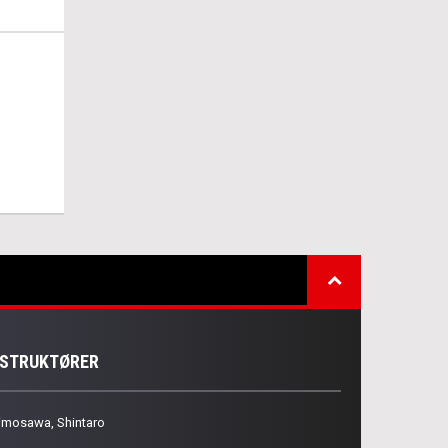
NSTRUKTØRER
imosawa, Shintaro