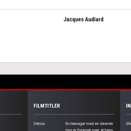
Jacques Audiard
FILMTITLER
I
Detour
En teenager med en døende
Sh
mor er forarget over, at hans