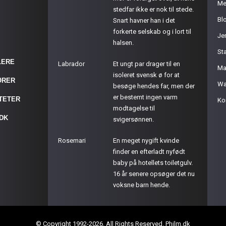
Me
stedfar ikke er nok til stede.
Bl
Snart havner han i det
forkerte selskab og i lort til
Je
halsen.
St
LERE
Labrador
Et ungt par drager til en
Ma
isoleret svensk ø for at
ØRER
Wa
besøge hendes far, men der
er bestemt ingen varm
ITETER
Ko
modtagelse til
.DK
svigersønnen.
Rosemari
En meget nygift kvinde
finder en efterladt nyfødt
baby på hotellets toiletgulv.
16 år senere opsøger det nu
voksne barn hende.
© Copyright 1992-2026. All Rights Reserved. Philm.dk