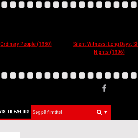
nary People (1980)
Silent Witness: Long Days, Short
Nights (1996)
VIS TILFÆLDIG
▼