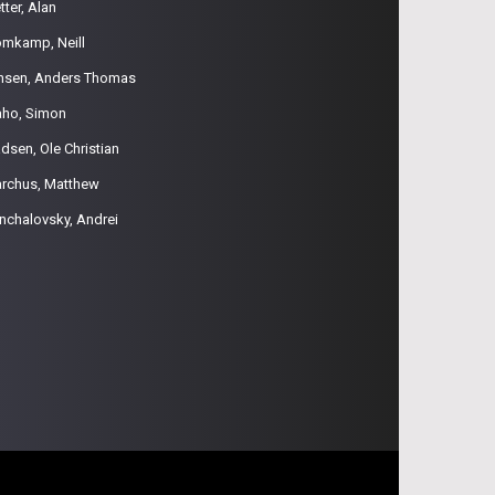
tter, Alan
omkamp, Neill
nsen, Anders Thomas
aho, Simon
dsen, Ole Christian
rchus, Matthew
nchalovsky, Andrei