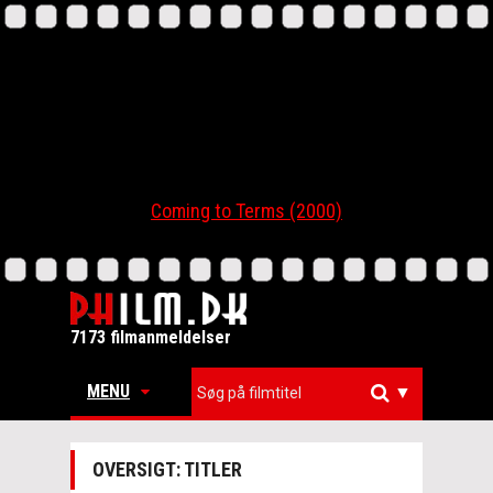
Coming to Terms (2000)
7173 filmanmeldelser
MENU
▼
OVERSIGT: TITLER