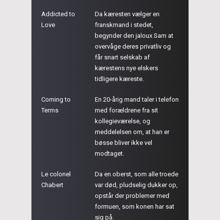
Addicted to
Da kæresten vælger en
Love
franskmand i stedet,
begynder den jaloux Sam at
overvåge deres privatliv og
får snart selskab af
kærestens nye elskers
tidligere kæreste.
Coming to
En 20-årig mand taler i telefon
Terms
med forældrene fra sit
kollegieværelse, og
meddelelsen om, at han er
bøsse bliver ikke vel
modtaget.
Le colonel
Da en oberst, som alle troede
Chabert
var død, pludselig dukker op,
opstår der problemer med
formuen, som konen har sat
sig på.