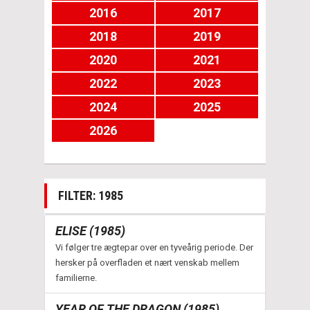
2016
2017
2018
2019
2020
2021
2022
2023
2024
2025
2026
FILTER: 1985
ELISE (1985)
Vi følger tre ægtepar over en tyveårig periode. Der
hersker på overfladen et nært venskab mellem
familierne.
YEAR OF THE DRAGON (1985)