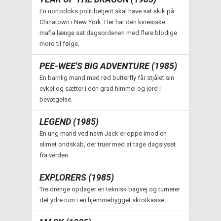
En uortodoks politibetjent skal have sat skik på
Chinatown i New York. Her har den kinesiske
mafia længe sat dagsordenen med flere blodige
mord til følge.
PEE-WEE'S BIG ADVENTURE (1985)
En barnlig mand med rød butterfly får stjålet sin
cykel og sætter i dén grad himmel og jord i
bevægelse.
LEGEND (1985)
En ung mand ved navn Jack er oppe imod en
slimet ondskab, der truer med at tage dagslyset
fra verden.
EXPLORERS (1985)
Tre drenge opdager en teknisk bagvej og turnerer
det ydre rum i en hjemmebygget skrotkasse.