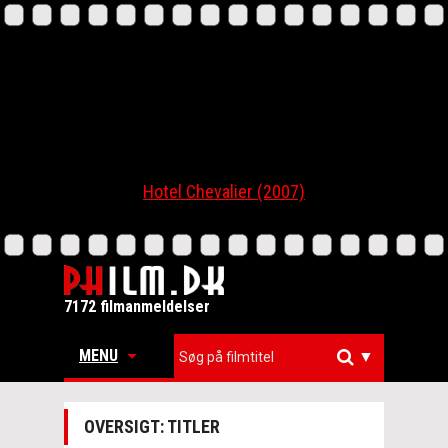
Hotel Chevalier (2007)
7172 filmanmeldelser
MENU
▼
OVERSIGT: TITLER