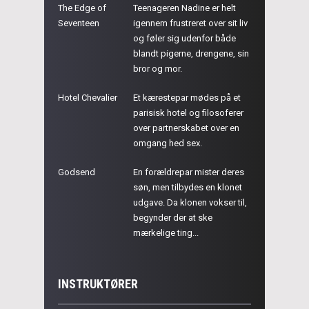
The Edge of
Teenageren Nadine er helt
Seventeen
igennem frustreret over sit liv
og føler sig udenfor både
blandt pigerne, drengene, sin
bror og mor.
Hotel Chevalier
Et kærestepar mødes på et
parisisk hotel og filosoferer
over partnerskabet over en
omgang hed sex.
Godsend
En forældrepar mister deres
søn, men tilbydes en klonet
udgave. Da klonen vokser til,
begynder der at ske
mærkelige ting...
INSTRUKTØRER