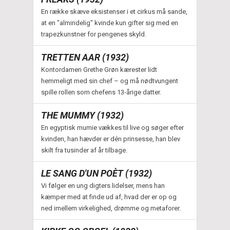
En række skæve eksistenser i et cirkus må sande,
at en "almindelig" kvinde kun gifter sig med en
trapezkunstner for pengenes skyld.
TRETTEN AAR (1932)
Kontordamen Grethe Grøn kærester lidt
hemmeligt med sin chef – og må nødtvungent
spille rollen som chefens 13-årige datter.
THE MUMMY (1932)
En egyptisk mumie vækkes til live og søger efter
kvinden, han hævder er dén prinsesse, han blev
skilt fra tusinder af år tilbage.
LE SANG D'UN POÈT (1932)
Vi følger en ung digters lidelser, mens han
kæmper med at finde ud af, hvad der er op og
ned imellem virkelighed, drømme og metaforer.