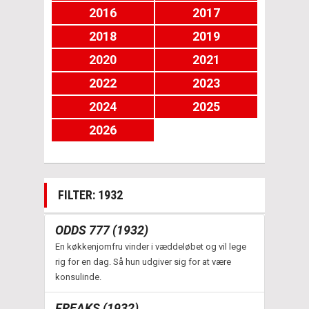
2016
2017
2018
2019
2020
2021
2022
2023
2024
2025
2026
FILTER: 1932
ODDS 777 (1932)
En køkkenjomfru vinder i væddeløbet og vil lege
rig for en dag. Så hun udgiver sig for at være
konsulinde.
FREAKS (1932)