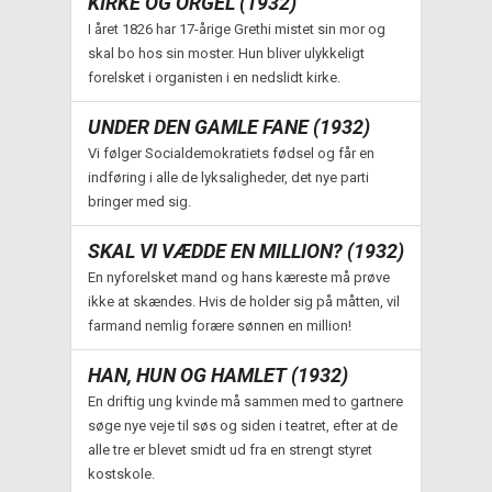
KIRKE OG ORGEL (1932)
I året 1826 har 17-årige Grethi mistet sin mor og
skal bo hos sin moster. Hun bliver ulykkeligt
forelsket i organisten i en nedslidt kirke.
UNDER DEN GAMLE FANE (1932)
Vi følger Socialdemokratiets fødsel og får en
indføring i alle de lyksaligheder, det nye parti
bringer med sig.
SKAL VI VÆDDE EN MILLION? (1932)
En nyforelsket mand og hans kæreste må prøve
ikke at skændes. Hvis de holder sig på måtten, vil
farmand nemlig forære sønnen en million!
HAN, HUN OG HAMLET (1932)
En driftig ung kvinde må sammen med to gartnere
søge nye veje til søs og siden i teatret, efter at de
alle tre er blevet smidt ud fra en strengt styret
kostskole.