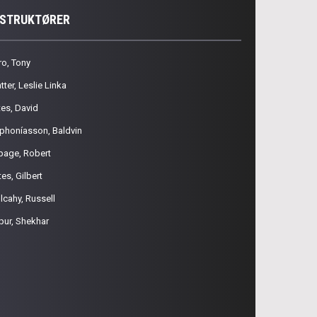
NSTRUKTØRER
ro, Tony
tter, Leslie Linka
tes, David
phoníasson, Baldvin
page, Robert
es, Gilbert
lcahy, Russell
pur, Shekhar