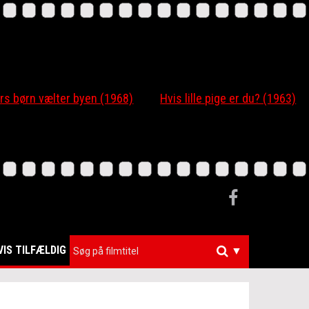
 børn vælter byen (1968)
Hvis lille pige er du? (1963)
VIS TILFÆLDIG
▼