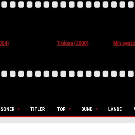
4)
Trolösa (2000)
Min søsters
RSONER
TITLER
TOP
BUND
LANDE