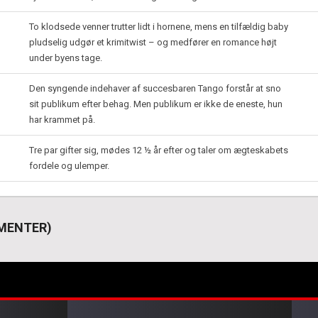
To klodsede venner trutter lidt i hornene, mens en tilfældig baby
pludselig udgør et krimitwist – og medfører en romance højt
under byens tage.
Den syngende indehaver af succesbaren Tango forstår at sno
sit publikum efter behag. Men publikum er ikke de eneste, hun
har krammet på.
Tre par gifter sig, mødes 12 ½ år efter og taler om ægteskabets
fordele og ulemper.
LEMENTER)