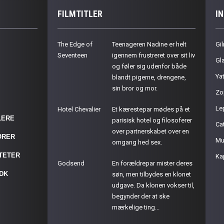
FILMTITLER
I
The Edge of
Teenageren Nadine er helt
Gil
Seventeen
igennem frustreret over sit liv
Gla
og føler sig udenfor både
Ya
blandt pigerne, drengene,
sin bror og mor.
Zo
Le
Hotel Chevalier
Et kærestepar mødes på et
LERE
parisisk hotel og filosoferer
Cat
over partnerskabet over en
ØRER
Mu
omgang hed sex.
ITETER
Ka
Godsend
En forældrepar mister deres
.DK
søn, men tilbydes en klonet
udgave. Da klonen vokser til,
begynder der at ske
mærkelige ting...