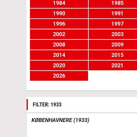
1984
1985
1990
1991
1996
1997
2002
2003
2008
2009
2014
2015
2020
2021
2026
FILTER: 1933
KØBENHAVNERE (1933)