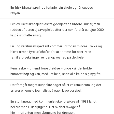
En frisk idrætslærerinde forlader sin skole og får succes i
revyen.
I et idyllisk fiskerleje trues tre godhjertede brødre i ruiner, men
reddes af deres djærve plejedatter, der nok forstår at rejse 9000
kr. på sit glatte ansigt.
En ung varehusekspedient kommer ud for en mindre ulykke og
bliver straks fyret af chefen for at komme for sent. Men
familieforvekslinger vender op og ned på det hele.
Fem raske – omend forældreløse – unge kvinder holder
humøret højt og kan, med lidt held, snart alle kalde sig nygifte.
Der foregår meget suspekte sager på et voksmuseum, og det
erfarer en emsig journalist på egen krop og sjæl.
En stor knægt med kommunistiske forældre vil i 1933 langt
hellere med i Hitlerjugend. Det skaber ravage på
hjemmefronten, men skønsang for drengen.