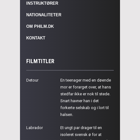
INSTRUKTØRER
NATIONALITETER
OM PHILM.DK
KONTAKT
FILMTITLER
Detour
En teenager med en døende
mor er forarget over, at hans
stedfar ikke er nok til stede.
Snart havner han i det
forkerte selskab og i lort til
halsen.
Labrador
Et ungt par drager til en
isoleret svensk ø for at