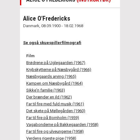
Alice O'Fredericks
Danmark, 08.09.1900 - 18.02.1968
Se også skuespillerfilmografi
Film
Brødrene på Uglegaarden (1967)
Krybskytterne på Næsbygård (1966)
Næsbygaards arving (1965)
Kampen om Næsbygård (1964)
Sikke'n familie (1963)
Der brænder en ild (1962)
Far til fire med fuld musik (1961)
Det skete på Møllegården (1960)
Far til fire på Bornholm (1959)
Vagabonderne på Bakkegaarden (1958)
Far til fire og ulveungerne (1958)
Verdens rigeste pige (1958)