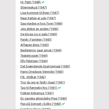
Hr. Petit (1948)
Stjerneskud (1947)
Lise kommer til Byen (1947)
Naar Katten er ude (1947)
Saa mødes vi hos Tove (1946)
Jeg elsker en anden (1946)
De kloge og vi gale (1945)
Panik i Familien (1945)
Affæren Birte (1945)
Bedstemor gaar amok (1944)
Teatertosset (1944)
Elly Petersen (1944)
Det brændende Spørgsmaal (1943)
Hans Onsdags-Veninde (1943)
Frk. Vildkat (1942)
Tror du jeg er født i Gaar! (1941)
Tag til Rønneby Kro (1941)
Frøken Kirkemus (1941)
En ganske almindelig Pige (1940)
Pas på Svinget i Solby (1940)