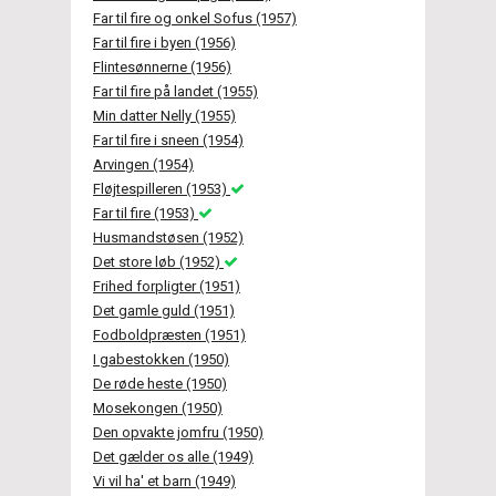
Far til fire og onkel Sofus (1957)
Far til fire i byen (1956)
Flintesønnerne (1956)
Far til fire på landet (1955)
Min datter Nelly (1955)
Far til fire i sneen (1954)
Arvingen (1954)
Fløjtespilleren (1953)
Far til fire (1953)
Husmandstøsen (1952)
Det store løb (1952)
Frihed forpligter (1951)
Det gamle guld (1951)
Fodboldpræsten (1951)
I gabestokken (1950)
De røde heste (1950)
Mosekongen (1950)
Den opvakte jomfru (1950)
Det gælder os alle (1949)
Vi vil ha' et barn (1949)