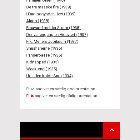
Familien Olsen (1940)
De tre maaske fire (1939)
I Dag begynder Livet (1939)
Alarm (1938)
Blaavand melder Storm (1938)
Der var engang en Vicevært (1937)
Frk. Møllers Jubilæum (1937)
Snushanerne (1936)
Panserbasse (1936)
Kidnapped (1935)
Week-end (1935)
Ud i den kolde Sne (1934)
Et
angiver en særlig god præstation
Et
angiver en særlig dårlig præstation