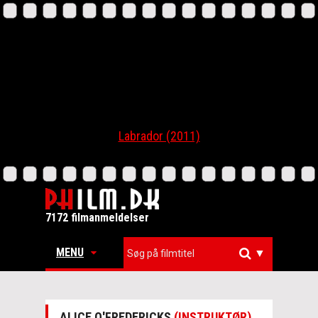
Labrador (2011)
7172 filmanmeldelser
MENU
▼
ALICE O'FREDERICKS
(INSTRUKTØR)