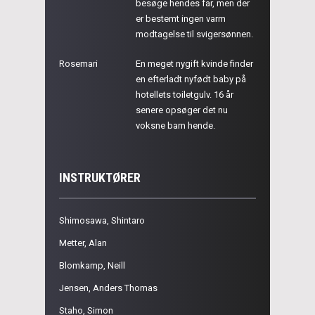
besøge hendes far, men der
er bestemt ingen varm
modtagelse til svigersønnen.
Rosemari
En meget nygift kvinde finder
en efterladt nyfødt baby på
hotellets toiletgulv. 16 år
senere opsøger det nu
voksne barn hende.
INSTRUKTØRER
Shimosawa, Shintaro
Metter, Alan
Blomkamp, Neill
Jensen, Anders Thomas
Staho, Simon