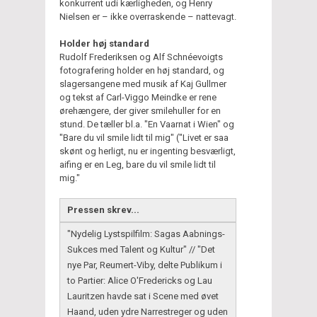
konkurrent udi kærligheden, og Henry
Nielsen er – ikke overraskende – nattevagt.
Holder høj standard
Rudolf Frederiksen og Alf Schnéevoigts
fotografering holder en høj standard, og
slagersangene med musik af Kaj Gullmer
og tekst af Carl-Viggo Meindke er rene
ørehængere, der giver smilehuller for en
stund. De tæller bl.a. "En Vaarnat i Wien" og
"Bare du vil smile lidt til mig" ("Livet er saa
skønt og herligt, nu er ingenting besværligt,
aifing er en Leg, bare du vil smile lidt til
mig."
Pressen skrev...
"Nydelig Lystspilfilm: Sagas Aabnings-
Sukces med Talent og Kultur" // "Det
nye Par, Reumert-Viby, delte Publikum i
to Partier: Alice O'Fredericks og Lau
Lauritzen havde sat i Scene med øvet
Haand, uden ydre Narrestreger og uden