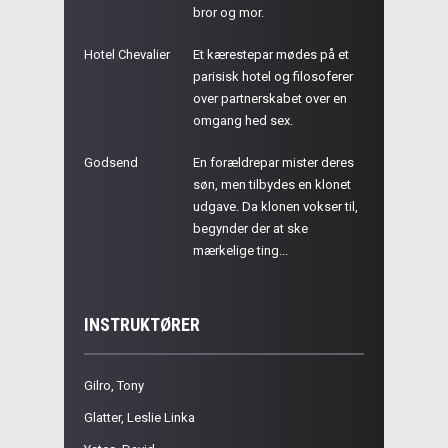
bror og mor.
Hotel Chevalier
Et kærestepar mødes på et
parisisk hotel og filosoferer
over partnerskabet over en
omgang hed sex.
Godsend
En forældrepar mister deres
søn, men tilbydes en klonet
udgave. Da klonen vokser til,
begynder der at ske
mærkelige ting...
INSTRUKTØRER
Gilro, Tony
Glatter, Leslie Linka