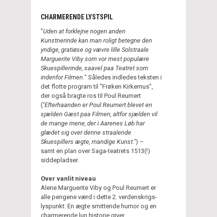
CHARMERENDE LYSTSPIL
"
Uden at forklejne nogen anden
Kunstnerinde kan man roligt betegne den
yndige, gratiøse og vævre lille Solstraale
Marguerite Viby som vor mest populære
Skuespillerinde, saavel paa Teatret som
indenfor Filmen.
" Således indledes teksten i
det flotte program til "Frøken Kirkemus",
der også bragte ros til Poul Reumert
(
"Efterhaanden er Poul Reumert blevet en
sjælden Gæst paa Filmen, altfor sjælden vil
de mange mene, der i Aarenes Løb har
glædet sig over denne straalende
Skuespillers ægte, mandige Kunst."
) –
samt en plan over Saga-teatrets 1513(!)
siddepladser.
Over vanlit niveau
Alene Marguerite Viby og Poul Reumert er
alle pengene værd i dette 2. verdenskrigs-
lyspunkt: En ægte smittende humor og en
charmerende lun historie giver