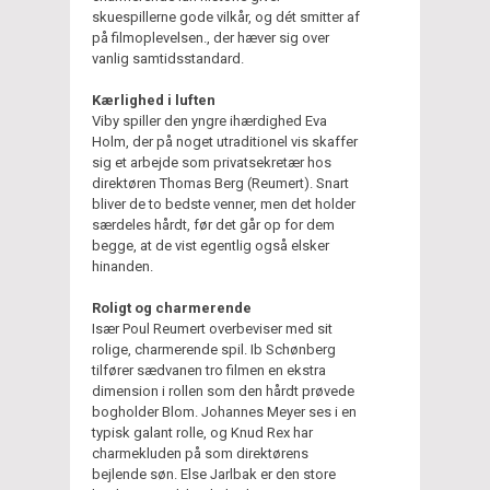
skuespillerne gode vilkår, og dét smitter af
på filmoplevelsen., der hæver sig over
vanlig samtidsstandard.
Kærlighed i luften
Viby spiller den yngre ihærdighed Eva
Holm, der på noget utraditionel vis skaffer
sig et arbejde som privatsekretær hos
direktøren Thomas Berg (Reumert). Snart
bliver de to bedste venner, men det holder
særdeles hårdt, før det går op for dem
begge, at de vist egentlig også elsker
hinanden.
Roligt og charmerende
Især Poul Reumert overbeviser med sit
rolige, charmerende spil. Ib Schønberg
tilfører sædvanen tro filmen en ekstra
dimension i rollen som den hårdt prøvede
bogholder Blom. Johannes Meyer ses i en
typisk galant rolle, og Knud Rex har
charmekluden på som direktørens
bejlende søn. Else Jarlbak er den store