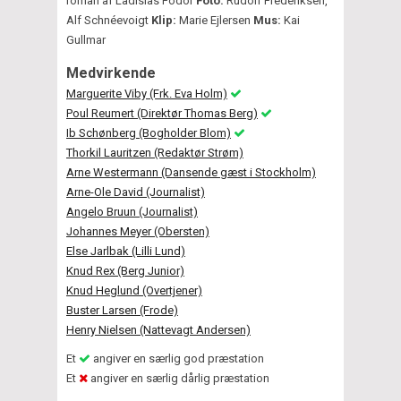
roman af Ladislas Fodor
Foto:
Rudolf Frederiksen,
Alf Schnéevoigt
Klip:
Marie Ejlersen
Mus:
Kai
Gullmar
Medvirkende
Marguerite Viby (Frk. Eva Holm)
Poul Reumert (Direktør Thomas Berg)
Ib Schønberg (Bogholder Blom)
Thorkil Lauritzen (Redaktør Strøm)
Arne Westermann (Dansende gæst i Stockholm)
Arne-Ole David (Journalist)
Angelo Bruun (Journalist)
Johannes Meyer (Obersten)
Else Jarlbak (Lilli Lund)
Knud Rex (Berg Junior)
Knud Heglund (Overtjener)
Buster Larsen (Frode)
Henry Nielsen (Nattevagt Andersen)
Et
angiver en særlig god præstation
Et
angiver en særlig dårlig præstation