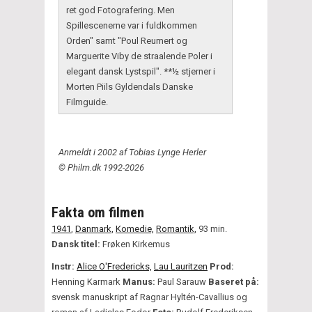
ret god Fotografering. Men
Spillescenerne var i fuldkommen
Orden" samt "Poul Reumert og
Marguerite Viby de straalende Poler i
elegant dansk Lystspil". **½ stjerner i
Morten Piils Gyldendals Danske
Filmguide.
Anmeldt i 2002 af Tobias Lynge Herler
© Philm.dk 1992-2026
Fakta om filmen
1941
,
Danmark,
Komedie,
Romantik,
93 min.
Dansk titel:
Frøken Kirkemus
Instr:
Alice O'Fredericks,
Lau Lauritzen
Prod:
Henning Karmark
Manus:
Paul Sarauw
Baseret på:
svensk manuskript af Ragnar Hyltén-Cavallius og