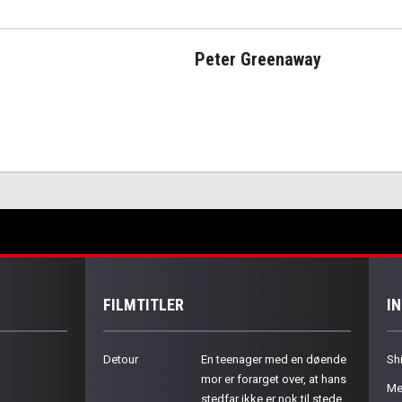
Peter Greenaway
FILMTITLER
I
Detour
En teenager med en døende
Sh
mor er forarget over, at hans
Me
stedfar ikke er nok til stede.