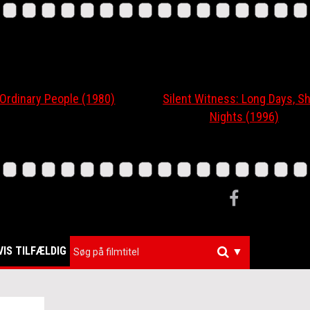
nary People (1980)
Silent Witness: Long Days, Short
Nights (1996)
VIS TILFÆLDIG
▼