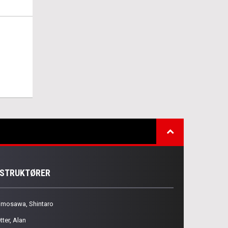
NSTRUKTØRER
imosawa, Shintaro
tter, Alan