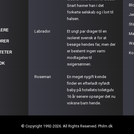
Bl
Snart havner han i det
forkerte selskab og i lort til
Je
halsen.
St
LERE
Labrador
Et ungt par drager til en
Ma
isoleret svensk ø for at
ØRER
Wa
besøge hendes far, men der
er bestemt ingen varm
ITETER
Ko
modtagelse til
.DK
svigersønnen.
Rosemari
En meget nygift kvinde
finder en efterladt nyfødt
baby på hotellets toiletgulv.
16 år senere opsøger det nu
voksne barn hende.
© Copyright 1992-2026. All Rights Reserved. Philm.dk