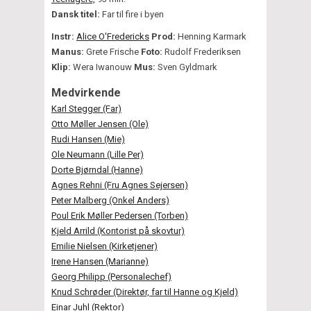
Dansk titel:
Far til fire i byen
Instr:
Alice O'Fredericks
Prod:
Henning Karmark
Manus:
Grete Frische
Foto:
Rudolf Frederiksen
Klip:
Wera Iwanouw
Mus:
Sven Gyldmark
Medvirkende
Karl Stegger (Far)
Otto Møller Jensen (Ole)
Rudi Hansen (Mie)
Ole Neumann (Lille Per)
Dorte Bjørndal (Hanne)
Agnes Rehni (Fru Agnes Sejersen)
Peter Malberg (Onkel Anders)
Poul Erik Møller Pedersen (Torben)
Kjeld Arrild (Kontorist på skovtur)
Emilie Nielsen (Kirketjener)
Irene Hansen (Marianne)
Georg Philipp (Personalechef)
Knud Schrøder (Direktør, far til Hanne og Kjeld)
Einar Juhl (Rektor)