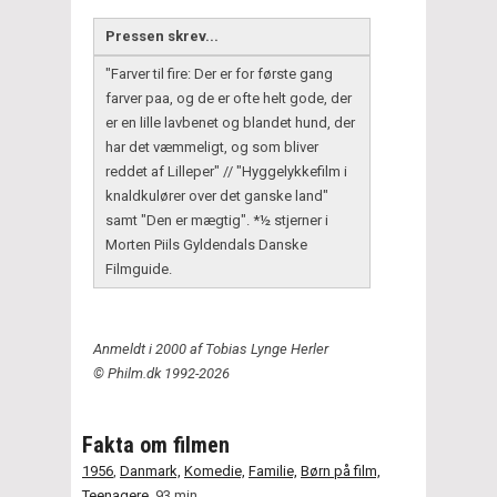
Pressen skrev...
"Farver til fire: Der er for første gang
farver paa, og de er ofte helt gode, der
er en lille lavbenet og blandet hund, der
har det væmmeligt, og som bliver
reddet af Lilleper" // "Hyggelykkefilm i
knaldkulører over det ganske land"
samt "Den er mægtig". *½ stjerner i
Morten Piils Gyldendals Danske
Filmguide.
Anmeldt i 2000 af Tobias Lynge Herler
© Philm.dk 1992-2026
Fakta om filmen
1956
,
Danmark,
Komedie,
Familie,
Børn på film,
Teenagere,
93 min.