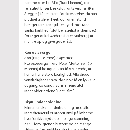
samme sker for Mie (Rudi Hansen), der
fejlagtigt bliver beskyldt for tyveri. Far (Karl
Stegger) får en slem forskrækkelse, da han
pludselig bliver fyret, og for en stund
hænger familiens jul i en tynd tråd. Med
vanlig kækhed (blot behageligt afdæmpet)
forsøger onkel Anders (Peter Malberg) at
muntre op og give gode råd.
Kærestesorger
Søs (Birgitte Price) døjer med
kærestesorger, fordi Peter Mortensen (Ib
Mossin) ikke rigtigt kan få vist hende, at
hun er hans store kærlighed. Alle disse
vanskeligheder skal dog nok få en lykkelig
udgang, så sandt, som filmens titel
indeholder ordene "Far til fire".
Skøn underholdning
Filmen er skøn underholdning med alle
ingredienser til et sikkert smil på læberne –
hvorfor ikke nyde den herlige stemning,
den uforpligtende historie og de mange
vidunderlige replikker, der tager kegler