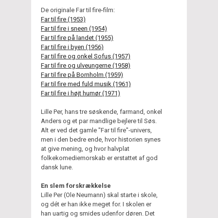
De originale Far til fire-film:
Far til fire (1953)
Far til fire i sneen (1954)
Far til fire på landet (1955)
Far til fire i byen (1956)
Far til fire og onkel Sofus (1957)
Far til fire og ulveungerne (1958)
Far til fire på Bornholm (1959)
Far til fire med fuld musik (1961)
Far til fire i højt humør (1971)
Lille Per, hans tre søskende, farmand, onkel
Anders og et par mandlige bejlere til Søs.
Alt er ved det gamle "Far til fire"-univers,
men i den bedre ende, hvor historien synes
at give mening, og hvor halvplat
folkekomediemorskab er erstattet af god
dansk lune.
En slem forskrækkelse
Lille Per (Ole Neumann) skal starte i skole,
og dét er han ikke meget for. I skolen er
han uartig og smides udenfor døren. Det