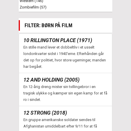
Western (146)
Zombiefilm (57)
FILTER: BØRN PÅ FILM
10 RILLINGTON PLACE (1971)
En stille mand lever et dobbeltliv i et usselt
londonkvarter sidst i 1940'erne. Efterhånden går
det op for politiet, hvor store ugerninger, manden
har begået.
12 AND HOLDING (2005)
En 12-årig dreng mister sin tvillingebror i en
tragisk ulykke og kæmper sin egen kamp for at få
ro i sindet.
12 STRONG (2018)
En gruppe amerikanske soldater sendes til
Afghanistan umiddelbart efter 9/11 for at få