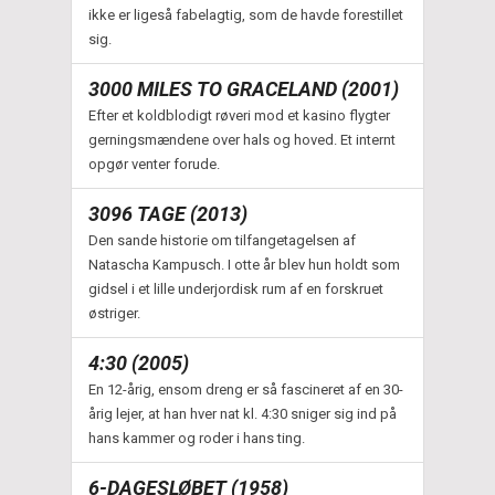
ikke er ligeså fabelagtig, som de havde forestillet
sig.
3000 MILES TO GRACELAND (2001)
Efter et koldblodigt røveri mod et kasino flygter
gerningsmændene over hals og hoved. Et internt
opgør venter forude.
3096 TAGE (2013)
Den sande historie om tilfangetagelsen af
Natascha Kampusch. I otte år blev hun holdt som
gidsel i et lille underjordisk rum af en forskruet
østriger.
4:30 (2005)
En 12-årig, ensom dreng er så fascineret af en 30-
årig lejer, at han hver nat kl. 4:30 sniger sig ind på
hans kammer og roder i hans ting.
6-DAGESLØBET (1958)