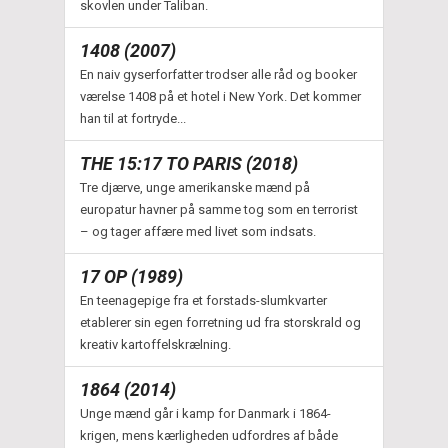
skovlen under Taliban.
1408 (2007)
En naiv gyserforfatter trodser alle råd og booker
værelse 1408 på et hotel i New York. Det kommer
han til at fortryde...
THE 15:17 TO PARIS (2018)
Tre djærve, unge amerikanske mænd på
europatur havner på samme tog som en terrorist
– og tager affære med livet som indsats.
17 OP (1989)
En teenagepige fra et forstads-slumkvarter
etablerer sin egen forretning ud fra storskrald og
kreativ kartoffelskrælning.
1864 (2014)
Unge mænd går i kamp for Danmark i 1864-
krigen, mens kærligheden udfordres af både