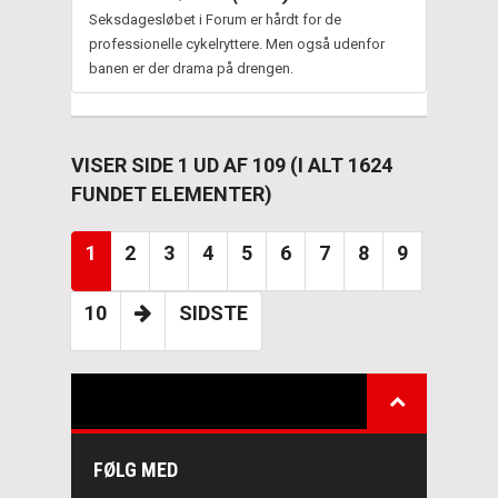
Seksdagesløbet i Forum er hårdt for de
professionelle cykelryttere. Men også udenfor
banen er der drama på drengen.
VISER SIDE 1 UD AF 109 (I ALT 1624
FUNDET ELEMENTER)
1
2
3
4
5
6
7
8
9
10
SIDSTE
FØLG MED