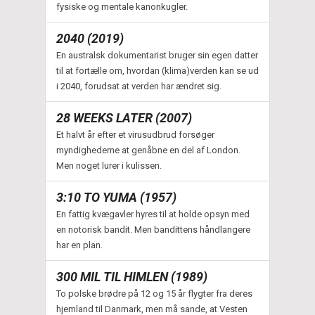
fysiske og mentale kanonkugler.
2040 (2019)
En australsk dokumentarist bruger sin egen datter
til at fortælle om, hvordan (klima)verden kan se ud
i 2040, forudsat at verden har ændret sig.
28 WEEKS LATER (2007)
Et halvt år efter et virusudbrud forsøger
myndighederne at genåbne en del af London.
Men noget lurer i kulissen.
3:10 TO YUMA (1957)
En fattig kvægavler hyres til at holde opsyn med
en notorisk bandit. Men bandittens håndlangere
har en plan.
300 MIL TIL HIMLEN (1989)
To polske brødre på 12 og 15 år flygter fra deres
hjemland til Danmark, men må sande, at Vesten