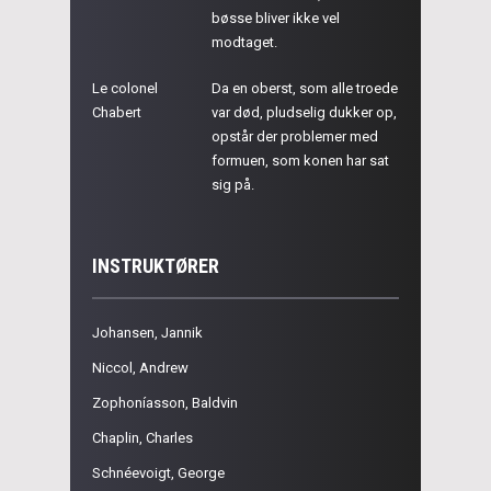
bøsse bliver ikke vel
modtaget.
Le colonel
Da en oberst, som alle troede
Chabert
var død, pludselig dukker op,
opstår der problemer med
formuen, som konen har sat
sig på.
INSTRUKTØRER
Johansen, Jannik
Niccol, Andrew
Zophoníasson, Baldvin
Chaplin, Charles
Schnéevoigt, George