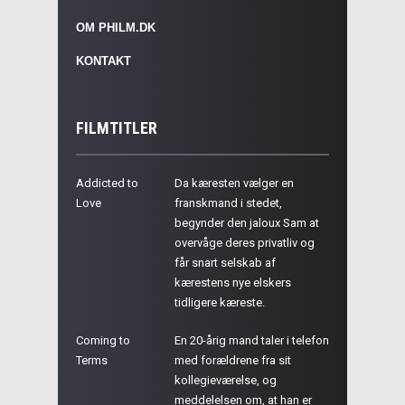
OM PHILM.DK
KONTAKT
FILMTITLER
Addicted to
Da kæresten vælger en
Love
franskmand i stedet,
begynder den jaloux Sam at
overvåge deres privatliv og
får snart selskab af
kærestens nye elskers
tidligere kæreste.
Coming to
En 20-årig mand taler i telefon
Terms
med forældrene fra sit
kollegieværelse, og
meddelelsen om, at han er