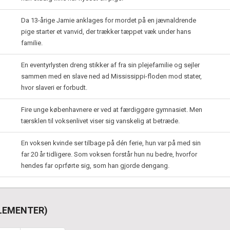
Da 13-årige Jamie anklages for mordet på en jævnaldrende
pige starter et vanvid, der trækker tæppet væk under hans
familie.
En eventyrlysten dreng stikker af fra sin plejefamilie og sejler
sammen med en slave ned ad Mississippi-floden mod stater,
hvor slaveri er forbudt.
Fire unge københavnere er ved at færdiggøre gymnasiet. Men
tærsklen til voksenlivet viser sig vanskelig at betræde.
En voksen kvinde ser tilbage på dén ferie, hun var på med sin
far 20 år tidligere. Som voksen forstår hun nu bedre, hvorfor
hendes far oprførte sig, som han gjorde dengang.
 ELEMENTER)