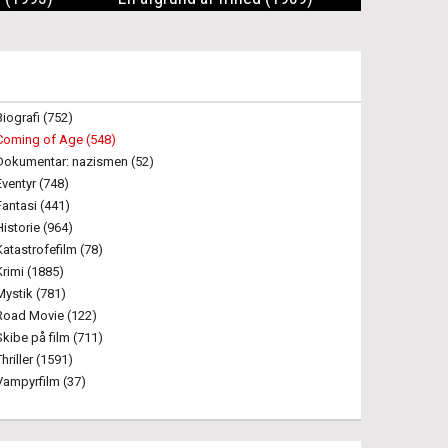
Biografi (752)
Coming of Age (548)
Dokumentar: nazismen (52)
Eventyr (748)
Fantasi (441)
Historie (964)
Katastrofefilm (78)
Krimi (1885)
Mystik (781)
Road Movie (122)
Skibe på film (711)
Thriller (1591)
Vampyrfilm (37)