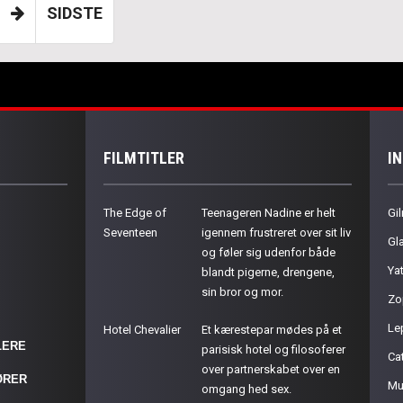
SIDSTE
FILMTITLER
I
The Edge of
Teenageren Nadine er helt
Gil
Seventeen
igennem frustreret over sit liv
Gla
og føler sig udenfor både
Ya
blandt pigerne, drengene,
sin bror og mor.
Zo
Le
Hotel Chevalier
Et kærestepar mødes på et
LERE
parisisk hotel og filosoferer
Cat
over partnerskabet over en
ØRER
Mu
omgang hed sex.