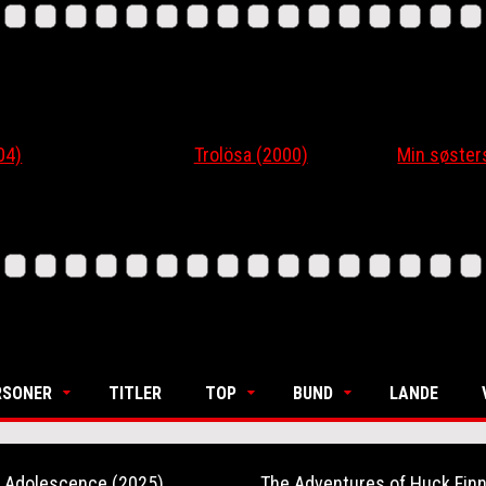
4)
Trolösa (2000)
Min søsters
RSONER
TITLER
TOP
BUND
LANDE
Adolescence (2025)
The Adventures of Huck Finn