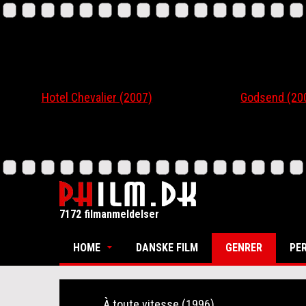
Hotel Chevalier (2007)
Godsend (200
7172 filmanmeldelser
HOME
DANSKE FILM
GENRER
PE
À toute vitesse (1996)