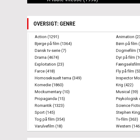
OVERSIGT: GENRE
Action (1291)
Animation (2
Bjerge på film (1364)
Børn på film 
Dansk tv-serie (7)
Dogmefilm (
Drama (4674)
Dyr på film (
Exploitation (23)
Fængselsfilm
Farce (418)
Fly på film (5
Homoseksuelt tema (349)
Inspector Mo
Komedie (1860)
Krig (422)
Mockumentary (10)
Musical (59)
Propaganda (15)
Psykologisk 
Romantik (1323)
Science Ficti
Sport (145)
Stephen King
Tog på film (354)
Tv-film (363)
Varulvefilm (18)
Western (146