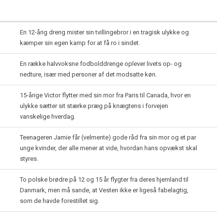
En 12-årig dreng mister sin tvillingebror i en tragisk ulykke og
kæmper sin egen kamp for at få ro i sindet.
En række halvvoksne fodbolddrenge oplever livets op- og
nedture, især med personer af det modsatte køn.
15-årige Victor flytter med sin mor fra Paris til Canada, hvor en
ulykke sætter sit stærke præg på knægtens i forvejen
vanskelige hverdag.
Teenageren Jamie får (velmente) gode råd fra sin mor og et par
unge kvinder, der alle mener at vide, hvordan hans opvækst skal
styres.
To polske brødre på 12 og 15 år flygter fra deres hjemland til
Danmark, men må sande, at Vesten ikke er ligeså fabelagtig,
som de havde forestillet sig.