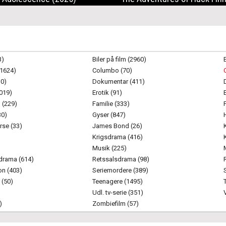
3)
Biler på film (2960)
(1624)
Columbo (70)
10)
Dokumentar (411)
1019)
Erotik (91)
 (229)
Familie (333)
30)
Gyser (847)
rse (33)
James Bond (26)
Krigsdrama (416)
Musik (225)
drama (614)
Retssalsdrama (98)
on (403)
Seriemordere (389)
 (50)
Teenagere (1495)
Udl. tv-serie (351)
)
Zombiefilm (57)