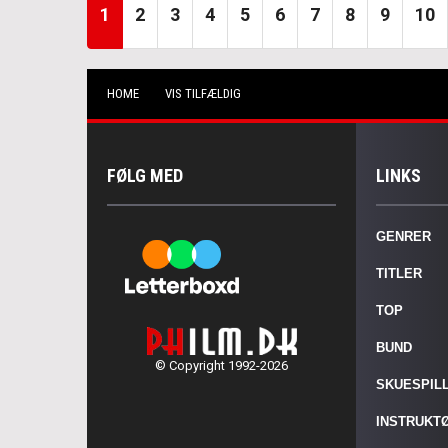
1
2
3
4
5
6
7
8
9
10
HOME
VIS TILFÆLDIG
FØLG MED
LINKS
GENRER
TITLER
TOP
BUND
© Copyright 1992-2026
SKUESPIL
INSTRUKT