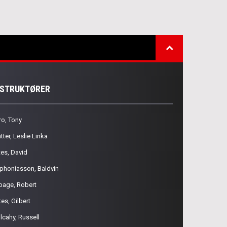
NSTRUKTØRER
ro, Tony
tter, Leslie Linka
tes, David
phoníasson, Baldvin
page, Robert
es, Gilbert
lcahy, Russell