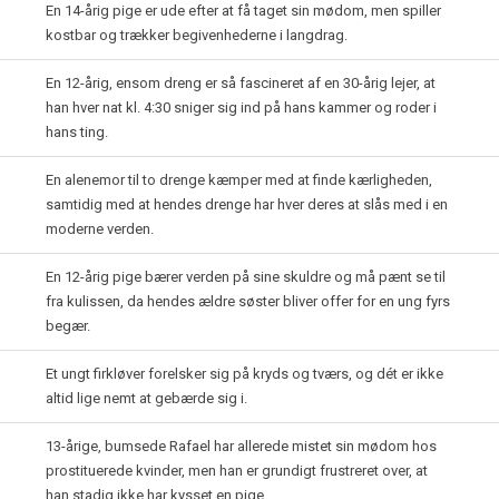
En 14-årig pige er ude efter at få taget sin mødom, men spiller
kostbar og trækker begivenhederne i langdrag.
En 12-årig, ensom dreng er så fascineret af en 30-årig lejer, at
han hver nat kl. 4:30 sniger sig ind på hans kammer og roder i
hans ting.
En alenemor til to drenge kæmper med at finde kærligheden,
samtidig med at hendes drenge har hver deres at slås med i en
moderne verden.
En 12-årig pige bærer verden på sine skuldre og må pænt se til
fra kulissen, da hendes ældre søster bliver offer for en ung fyrs
begær.
Et ungt firkløver forelsker sig på kryds og tværs, og dét er ikke
altid lige nemt at gebærde sig i.
13-årige, bumsede Rafael har allerede mistet sin mødom hos
prostituerede kvinder, men han er grundigt frustreret over, at
han stadig ikke har kysset en pige.