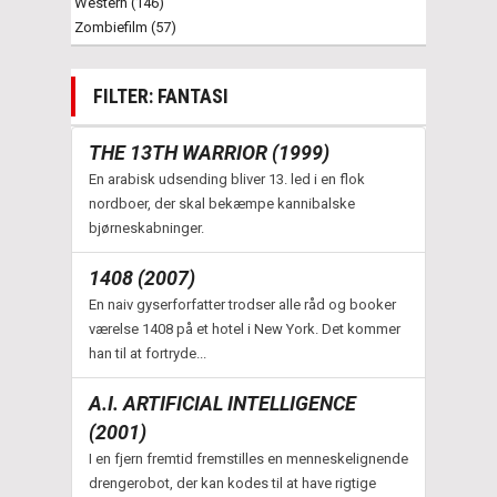
Western (146)
Zombiefilm (57)
FILTER: FANTASI
THE 13TH WARRIOR (1999)
En arabisk udsending bliver 13. led i en flok
nordboer, der skal bekæmpe kannibalske
bjørneskabninger.
1408 (2007)
En naiv gyserforfatter trodser alle råd og booker
værelse 1408 på et hotel i New York. Det kommer
han til at fortryde...
A.I. ARTIFICIAL INTELLIGENCE
(2001)
I en fjern fremtid fremstilles en menneskelignende
drengerobot, der kan kodes til at have rigtige