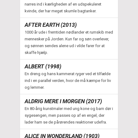
narres ind i kærligheden af en udspekuleret
kvinde, der har meget skumle bagtanker.
AFTER EARTH (2013)
1000 år ude i fremtiden nødlander et rumskib med
mennesker på Jorden. Kun far og søn overlever,
og sønnen sendes alene ud i vilde farer for at
skaffe hjælp.
ALBERT (1998)
En dreng og hans kammerat ryger ved et tilfælde
ind i en parallel verden, hvor de må kæmpe for liv
og lemmer.
ALDRIG MERE I MORGEN (2017)
En 80-årig kunstmaler med ung kone og barn dør i
sygesengen, men passes op af en engel, der
lader ham se de pårørendes reaktioner udefra.
ALICE IN WONDERLAND (1903)