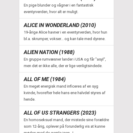
En pige blunder og vågner i en fantastisk
eventyrverden, hvor alt er muligt.
ALICE IN WONDERLAND (2010)
19-årige Alice havner i en eventyrverden, hvor hun
bl.a. skrumper, vokser... og kan tale med dyrene.
ALIEN NATION (1988)
En gruppe rumvæsner lander i USA og får "asyl",
men det er ikke alle, der er lige venligtsindede.
ALL OF ME (1984)
En meget energisk mand inficeres af en syg
kvinde, hvorefter hele hans ene halvdel styres af
hende.
ALL OF US STRANGERS (2023)
En homoseksuel mand, der mistede sine forældre
som 12-årig, oplever på forunderlig vis at kunne
mødes med de gamle igen...!