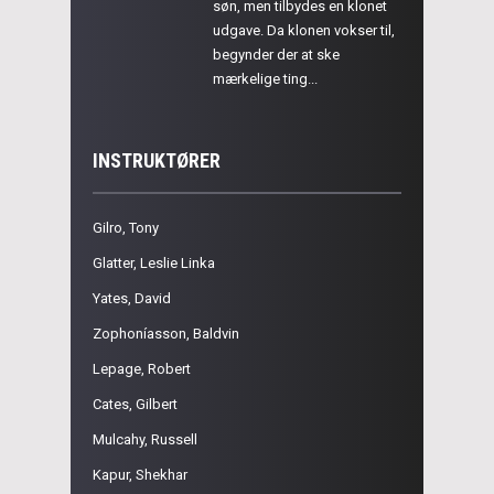
søn, men tilbydes en klonet
udgave. Da klonen vokser til,
begynder der at ske
mærkelige ting...
INSTRUKTØRER
Gilro, Tony
Glatter, Leslie Linka
Yates, David
Zophoníasson, Baldvin
Lepage, Robert
Cates, Gilbert
Mulcahy, Russell
Kapur, Shekhar