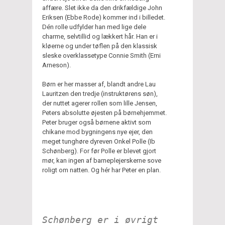
affære. Slet ikke da den drikfældige John
Eriksen (Ebbe Rode) kommer ind i billedet.
Dén rolle udfylder han med lige dele
charme, selvtillid og lækkert hår. Han er i
kløerne og under tøflen på den klassisk
sleske overklassetype Connie Smith (Erni
Arneson).
Børn er her masser af, blandt andre Lau
Lauritzen den tredje (instruktørens søn),
der nuttet agerer rollen som lille Jensen,
Peters absolutte øjesten på børnehjemmet.
Peter bruger også børnene aktivt som
chikane mod bygningens nye ejer, den
meget tunghøre dyreven Onkel Polle (Ib
Schønberg). For før Polle er blevet gjort
mør, kan ingen af barneplejerskerne sove
roligt om natten. Og hér har Peter en plan.
Schønberg er i øvrigt