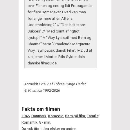
over Filmen og endog lidt Propaganda
for flere Børnehaver. Hvad kan man
forlange mere af en Aftens
Underholdning?" // "Den helt store
Sukces" // "Med Glimt af rigtigt
Lystspil" // "Viby-Lystspil med Børn og
Charme" samt "Straalende Marguerite
Viby i sympatisk dansk Film". ►2 ud af
4 stjerner i Morten Piils Gyldendals
danske filmguide.
Anmeldt i 2017 af Tobias Lynge Herler
© Philm.dk 1992-2026
Fakta om filmen
1946
,
Danmark,
Komedie,
Børn på film,
Familie,
Romantik,
87 min.
Dansk titel:
Jeg elsker en anden