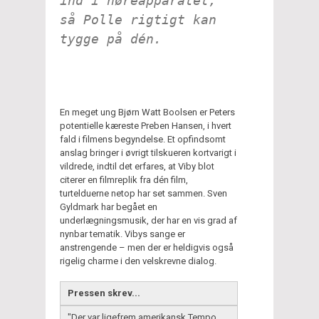
ind i høreapparatet,
så Polle rigtigt kan
tygge på dén.
En meget ung Bjørn Watt Boolsen er Peters
potentielle kæreste Preben Hansen, i hvert
fald i filmens begyndelse. Et opfindsomt
anslag bringer i øvrigt tilskueren kortvarigt i
vildrede, indtil det erfares, at Viby blot
citerer en filmreplik fra dén film,
turtelduerne netop har set sammen. Sven
Gyldmark har begået en
underlægningsmusik, der har en vis grad af
nynbar tematik. Vibys sange er
anstrengende – men der er heldigvis også
rigelig charme i den velskrevne dialog.
Pressen skrev...
"Der var ligefrem amerikansk Tempo