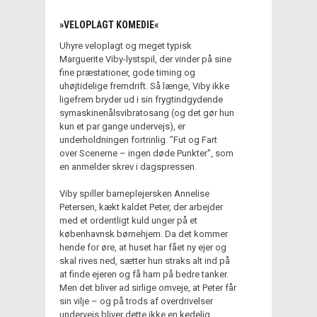
»VELOPLAGT KOMEDIE«
Uhyre veloplagt og meget typisk
Marguerite Viby-lystspil, der vinder på sine
fine præstationer, gode timing og
uhøjtidelige fremdrift. Så længe, Viby ikke
ligefrem bryder ud i sin frygtindgydende
symaskinenålsvibratosang (og det gør hun
kun et par gange undervejs), er
underholdningen fortrinlig. "Fut og Fart
over Scenerne – ingen døde Punkter", som
en anmelder skrev i dagspressen.
Viby spiller barneplejersken Annelise
Petersen, kækt kaldet Peter, der arbejder
med et ordentligt kuld unger på et
københavnsk børnehjem. Da det kommer
hende for øre, at huset har fået ny ejer og
skal rives ned, sætter hun straks alt ind på
at finde ejeren og få ham på bedre tanker.
Men det bliver ad sirlige omveje, at Peter får
sin vilje – og på trods af overdrivelser
undervejs bliver dette ikke en kedelig