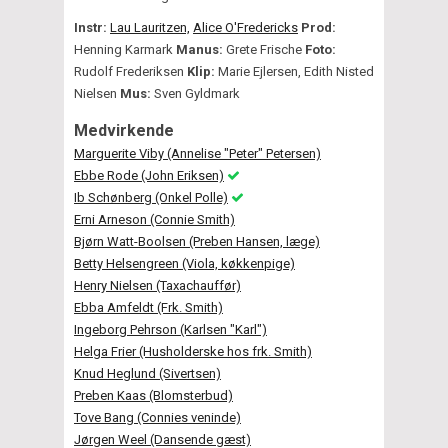
Instr:
Lau Lauritzen,
Alice O'Fredericks
Prod:
Henning Karmark
Manus:
Grete Frische
Foto:
Rudolf Frederiksen
Klip:
Marie Ejlersen, Edith Nisted
Nielsen
Mus:
Sven Gyldmark
Medvirkende
Marguerite Viby (Annelise "Peter" Petersen)
Ebbe Rode (John Eriksen)
Ib Schønberg (Onkel Polle)
Erni Arneson (Connie Smith)
Bjørn Watt-Boolsen (Preben Hansen, læge)
Betty Helsengreen (Viola, køkkenpige)
Henry Nielsen (Taxachauffør)
Ebba Amfeldt (Frk. Smith)
Ingeborg Pehrson (Karlsen "Karl")
Helga Frier (Husholderske hos frk. Smith)
Knud Heglund (Sivertsen)
Preben Kaas (Blomsterbud)
Tove Bang (Connies veninde)
Jørgen Weel (Dansende gæst)