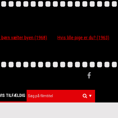
 børn vælter byen (1968)
Hvis lille pige er du? (1963)
VIS TILFÆLDIG
▼