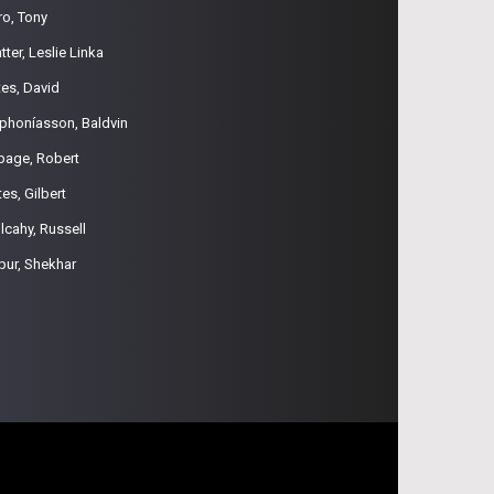
ro, Tony
tter, Leslie Linka
tes, David
phoníasson, Baldvin
page, Robert
es, Gilbert
lcahy, Russell
pur, Shekhar