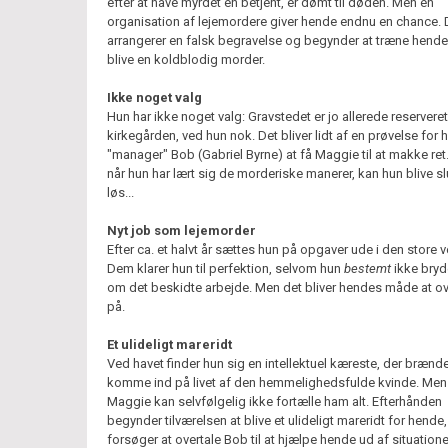
efter at have myrdet en betjent, er dømt til døden. Men en
organisation af lejemordere giver hende endnu en chance.
arrangerer en falsk begravelse og begynder at træne hende t
blive en koldblodig morder.
Ikke noget valg
Hun har ikke noget valg: Gravstedet er jo allerede reservere
kirkegården, ved hun nok. Det bliver lidt af en prøvelse for
"manager" Bob (Gabriel Byrne) at få Maggie til at makke ret.
når hun har lært sig de morderiske manerer, kan hun blive s
løs...
Nyt job som lejemorder
Efter ca. et halvt år sættes hun på opgaver ude i den store 
Dem klarer hun til perfektion, selvom hun
bestemt
ikke bryd
om det beskidte arbejde. Men det bliver hendes måde at ov
på.
Et ulideligt mareridt
Ved havet finder hun sig en intellektuel kæreste, der brænde
komme ind på livet af den hemmelighedsfulde kvinde. Men
Maggie kan selvfølgelig ikke fortælle ham alt. Efterhånden
begynder tilværelsen at blive et ulideligt mareridt for hende
forsøger at overtale Bob til at hjælpe hende ud af situatione