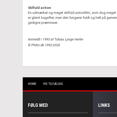
Stilfuld action
En udmærket og meget stilfuld actionfilm, som dog meget 
er glemt bagefter, men den fungerer fuldt og helt på genre
gedigne præmisser.
Anmeldt i 1993 af Tobias Lynge Herler
© Philm.dk 1992-2026
HOME
VIS TILFÆLDIG
FØLG MED
LINKS