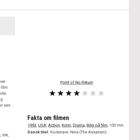
ver
Point of No Return
 film
ende
ig
an ses
Fakta om filmen
1993
,
USA,
Action,
Krimi,
Drama,
Biler på film,
103 min.
Dansk titel:
Kodenavn: Nina (The Assassin)
 der,