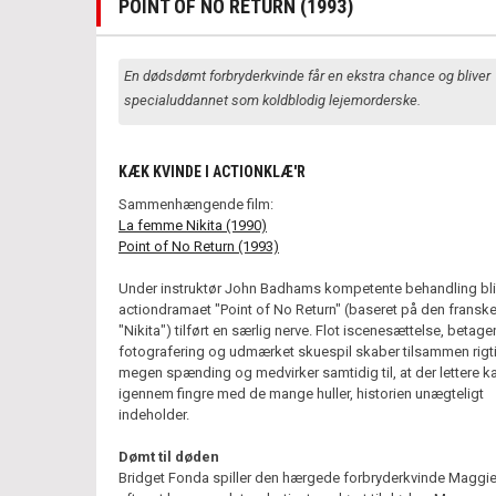
POINT OF NO RETURN (1993)
En dødsdømt forbryderkvinde får en ekstra chance og bliver
specialuddannet som koldblodig lejemorderske.
KÆK KVINDE I ACTIONKLÆ'R
Sammenhængende film:
La femme Nikita (1990)
Point of No Return (1993)
Under instruktør John Badhams kompetente behandling bli
actiondramaet "Point of No Return" (baseret på den franske
"Nikita") tilført en særlig nerve. Flot iscenesættelse, betag
fotografering og udmærket skuespil skaber tilsammen rigt
megen spænding og medvirker samtidig til, at der lettere k
igennem fingre med de mange huller, historien unægteligt
indeholder.
Dømt til døden
Bridget Fonda spiller den hærgede forbryderkvinde Maggie,