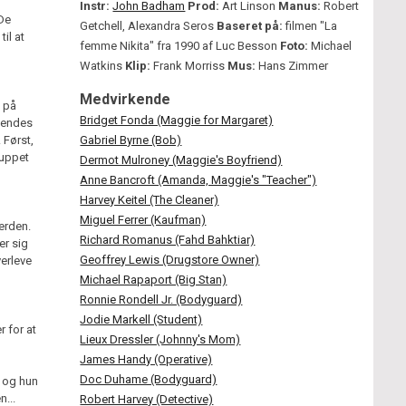
Instr:
John Badham
Prod:
Art Linson
Manus:
Robert
 De
Getchell, Alexandra Seros
Baseret på:
filmen "La
il at
femme Nikita" fra 1990 af Luc Besson
Foto:
Michael
Watkins
Klip:
Frank Morriss
Mus:
Hans Zimmer
Medvirkende
t på
Bridget Fonda (Maggie for Margaret)
 hendes
 Først,
Gabriel Byrne (Bob)
luppet
Dermot Mulroney (Maggie's Boyfriend)
Anne Bancroft (Amanda, Maggie's "Teacher")
Harvey Keitel (The Cleaner)
Miguel Ferrer (Kaufman)
verden.
Richard Romanus (Fahd Bahktiar)
er sig
Geoffrey Lewis (Drugstore Owner)
erleve
Michael Rapaport (Big Stan)
Ronnie Rondell Jr. (Bodyguard)
Jodie Markell (Student)
r for at
Lieux Dressler (Johnny's Mom)
James Handy (Operative)
Doc Duhame (Bodyguard)
, og hun
n...
Robert Harvey (Detective)