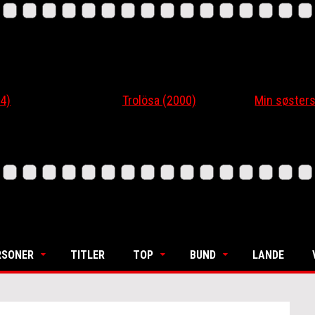
4)
Trolösa (2000)
Min søsters
RSONER
TITLER
TOP
BUND
LANDE