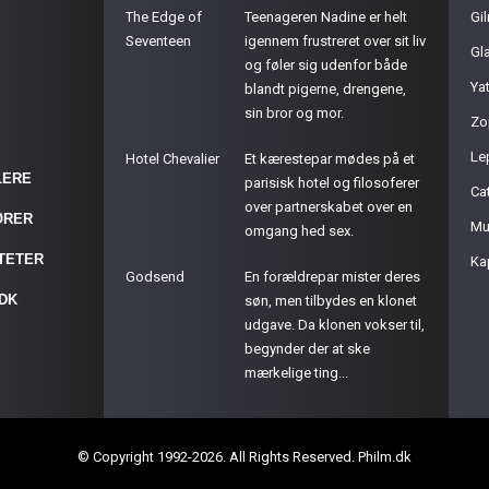
The Edge of
Teenageren Nadine er helt
Gil
Seventeen
igennem frustreret over sit liv
Gla
og føler sig udenfor både
Ya
blandt pigerne, drengene,
sin bror og mor.
Zo
Le
Hotel Chevalier
Et kærestepar mødes på et
LERE
parisisk hotel og filosoferer
Cat
over partnerskabet over en
ØRER
Mu
omgang hed sex.
ITETER
Ka
Godsend
En forældrepar mister deres
.DK
søn, men tilbydes en klonet
udgave. Da klonen vokser til,
begynder der at ske
mærkelige ting...
© Copyright 1992-2026. All Rights Reserved. Philm.dk