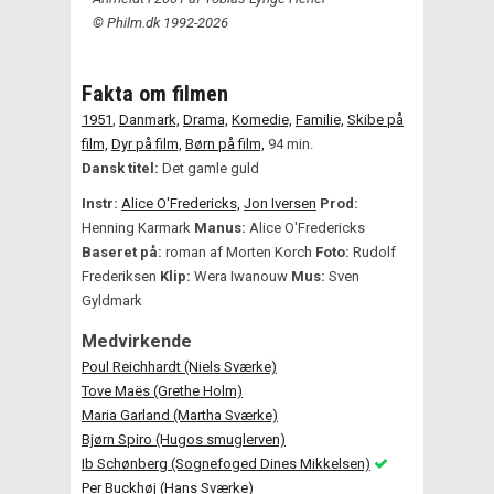
© Philm.dk 1992-2026
Fakta om filmen
1951
,
Danmark,
Drama,
Komedie,
Familie,
Skibe på
film,
Dyr på film,
Børn på film,
94 min.
Dansk titel:
Det gamle guld
Instr:
Alice O'Fredericks,
Jon Iversen
Prod:
Henning Karmark
Manus:
Alice O'Fredericks
Baseret på:
roman af Morten Korch
Foto:
Rudolf
Frederiksen
Klip:
Wera Iwanouw
Mus:
Sven
Gyldmark
Medvirkende
Poul Reichhardt (Niels Sværke)
Tove Maës (Grethe Holm)
Maria Garland (Martha Sværke)
Bjørn Spiro (Hugos smuglerven)
Ib Schønberg (Sognefoged Dines Mikkelsen)
Per Buckhøj (Hans Sværke)