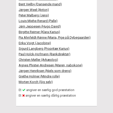
Bent Vejlby (Dansende mand)
Jørgen Weel (Anton)
Peter Malberg (Jens)
Louis Miehe-Renard (Palle)
Jørn Jeppesen (Hugo David)
Birgitte Reimer (Klara Karius)
Pia Ahnfeldt-Rønne (Maria, Pige på Dybegaarden)
Erika Voigt (Jacobine)
Sigurd Langberg (Propritær Karius)
Paul Holck-Hofmann (Bankdirektør)
Christen Møller (Arkæolog)
Agnes Phister-Andresen (Maren, nabokone)
Jørgen Henriksen (Niels som dreng)
Grethe Holmer (Mindre rolle)
Morten Korch (Sig selv)
Et
angiver en særlig god præstation
Et
angiver en særlig dårlig præstation