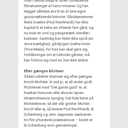
rolle i denne tredje af atten fortløbende
filmatiseringer af hans romaner. Og han
lægger således øre til en af sine egne
gruopvækkende historier. Gårdejersønnen
Niels Sværke (Poul Reichhardt) har ikke
kapital til at købe sin afdøde fars gård, og
nu truer en ond og pengestærk svindler i
kulissen. Samtidig kan Niels ikke opnå sin
store kærlighed, gårdpigen Grethe Holm
(Tove Maës), for hvis han skal gøre sig
forhåbninger om at beholde gården, må
han forlove sig med en, han ikke elsker.
Efter gængse klichéer
Sådan udvikler dramaet sig efter gængse
Korch-klichéer. Vi ved jo, at alt ender godt.
Problemet med "Det gamle guld" er, at
hverken humoren eller alvoren synes
tilnærmelsesvis oprigtig. Det hele kører på
klichéskinner, så det slår gnister. Morten
Korch eller ej, så leverer Poul Reichhardt, Ib
Schønberg og Jørn Jeppesen sædvanen
tro fint afrundede præstationer – bedst er
Ib Schønberg som gennemloyal