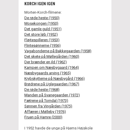
KORCH IGEN IGEN
Morten-Korch-filmene:
De røde heste (1950)
Mosekongen (1950)
Det gamle guld (1951)
Det store løb (1952)
Fløjtespilleren (1953)
Flintesønnerne (1956)
Vagabonderne på Bakkegaarden (1958)
Det skete på Møllegården (1960)
Der brænder en ild (1962)
Kampen om Næsbygaard (1964)
Næsbygaards arving (1965)
Krybskytterne på Næsbygård (1966)
Brødrene på Uglegaarden (1967)
De røde heste (1968)
Manden på Svanegaarden (1972)
Fætrene på Torndal (1973)
Sønnen fra Vingården (1975)
Affæren i Mølleby (1976)
Fruen på Hamre (2000)
I 1952 havde de unge på Hjems Højskole