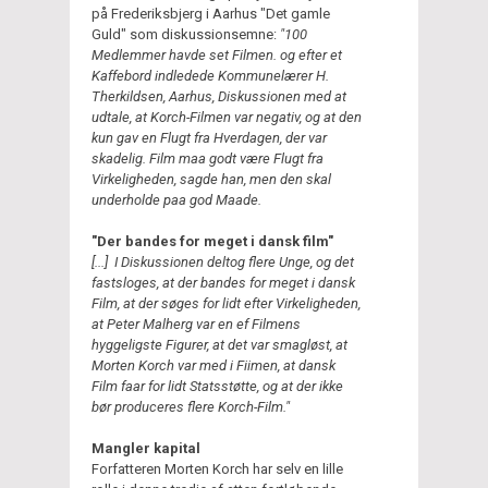
på Frederiksbjerg i Aarhus "Det gamle
Guld" som diskussionsemne:
"100
Medlemmer havde set Filmen. og efter et
Kaffebord indledede Kommunelærer H.
Therkildsen, Aarhus, Diskussionen med at
udtale, at Korch-Filmen var negativ, og at den
kun gav en Flugt fra Hverdagen, der var
skadelig. Film maa godt være Flugt fra
Virkeligheden, sagde han, men den skal
underholde paa god Maade.
"Der bandes for meget i dansk film"
[...] I Diskussionen deltog flere Unge, og det
fastsloges, at der bandes for meget i dansk
Film, at der søges for lidt efter Virkeligheden,
at Peter Malherg var en ef Filmens
hyggeligste Figurer, at det var smagløst, at
Morten Korch var med i Fiimen, at dansk
Film faar for lidt Statsstøtte, оg at der ikke
bør produceres flere Korch-Film."
Mangler kapital
Forfatteren Morten Korch har selv en lille