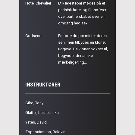
Hotel Chevalier
Et kærestepar mødes på et
parisisk hotel og filosoferer
over partnerskabet over en
omgang hed sex.
Godsend
En forældrepar mister deres
søn, men tilbydes en klonet
udgave. Da klonen vokser til,
begynder der at ske
mærkelige ting...
INSTRUKTØRER
Gilro, Tony
Glatter, Leslie Linka
Yates, David
Zophoníasson, Baldvin