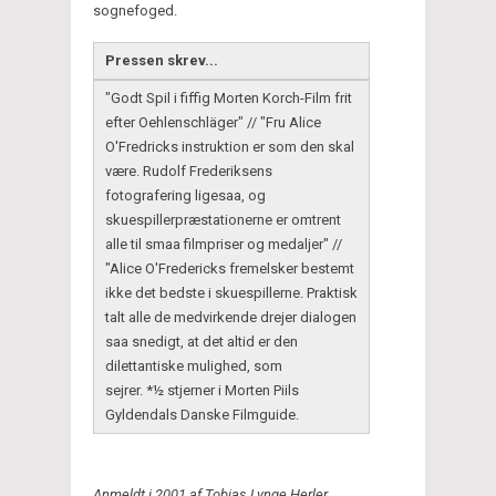
sognefoged.
Pressen skrev...
"Godt Spil i fiffig Morten Korch-Film frit
efter Oehlenschläger" // "Fru Alice
O'Fredricks instruktion er som den skal
være. Rudolf Frederiksens
fotografering ligesaa, og
skuespillerpræstationerne er omtrent
alle til smaa filmpriser og medaljer" //
"Alice O'Fredericks fremelsker bestemt
ikke det bedste i skuespillerne. Praktisk
talt alle de medvirkende drejer dialogen
saa snedigt, at det altid er den
dilettantiske mulighed, som
sejrer. *½ stjerner i Morten Piils
Gyldendals Danske Filmguide.
Anmeldt i 2001 af Tobias Lynge Herler