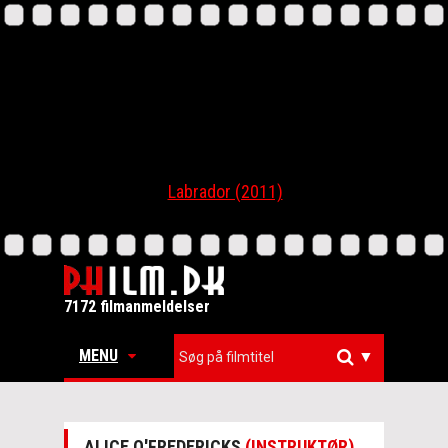
Labrador (2011)
7172 filmanmeldelser
MENU
▼
ALICE O'FREDERICKS
(INSTRUKTØR)