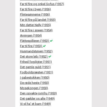
Far til fire og onkel Sofus (1957)
Far til fire i byen (1956)
Flintesønnerne (1956)
Far til fire på landet (1955)
Min datter Nelly (1955)
Far til fire i sneen (1954)
Arvingen (1954)
Fløjtespilleren (1953)
Far til fire (1953)
Husmandstøsen (1952)
Det store løb (1952)
Frihed forpligter (1951)
Det gamle guld (1951)
Fodboldpræsten (1951)
I gabestokken (1950)
De røde heste (1950)
Mosekongen (1950)
Den opvakte jomfru (1950)
Det gælder os alle (1949)
Vi vil ha' et barn (1949)