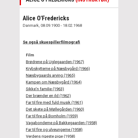
Alice O'Fredericks
Danmark, 08.09.1900 - 18.02.1968
Se også skuespillerfilmografi
Film
Brødrene på Uglegaarden (1967)
Krybskytterne på Næsbygård (1966)
Næsbygaards arving (1965)
Kampen om Næsbygård (1964)
Sikke'n familie (1963)
Der brænder en ild (1962)
Far til fire med fuld musik (1961)
Det skete på Møllegården (1960)
Far til fire på Bornholm (1959)
Vagabonderne på Bakkegaarden (1958)
Far til fire og ulveungerne (1958)
Verdens rigeste pige (1958)