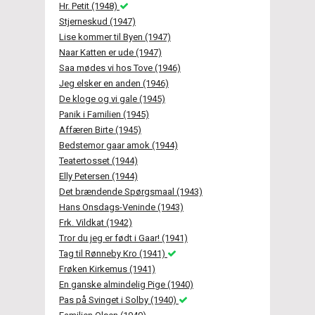
Hr. Petit (1948)
Stjerneskud (1947)
Lise kommer til Byen (1947)
Naar Katten er ude (1947)
Saa mødes vi hos Tove (1946)
Jeg elsker en anden (1946)
De kloge og vi gale (1945)
Panik i Familien (1945)
Affæren Birte (1945)
Bedstemor gaar amok (1944)
Teatertosset (1944)
Elly Petersen (1944)
Det brændende Spørgsmaal (1943)
Hans Onsdags-Veninde (1943)
Frk. Vildkat (1942)
Tror du jeg er født i Gaar! (1941)
Tag til Rønneby Kro (1941)
Frøken Kirkemus (1941)
En ganske almindelig Pige (1940)
Pas på Svinget i Solby (1940)