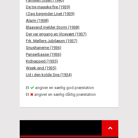
Familien Olsen (1940)
De tre maaske fire (1939)
I Dag begynder Livet (1939)
Alarm (1938)
Blaavand melder Storm (1938)
Der var engang en Vicevært (1937)
Frk. Møllers Jubilæum (1937)
Snushanerne (1936)
Panserbasse (1936)
Kidnapped (1935)
Week-end (1935)
Ud i den kolde Sne (1934)
Et
angiver en særlig god præstation
Et
angiver en særlig dårlig præstation