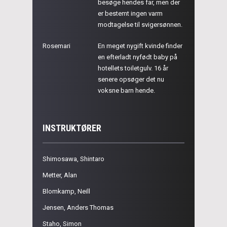
besøge hendes far, men der
er bestemt ingen varm
modtagelse til svigersønnen.
Rosemari
En meget nygift kvinde finder
en efterladt nyfødt baby på
hotellets toiletgulv. 16 år
senere opsøger det nu
voksne barn hende.
INSTRUKTØRER
Shimosawa, Shintaro
Metter, Alan
Blomkamp, Neill
Jensen, Anders Thomas
Staho, Simon