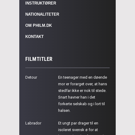
INSTRUKTØRER
NATIONALITETER
OM PHILM.DK
KONTAKT
FILMTITLER
Detour
En teenager med en døende
mor er forarget over, at hans
stedfar ikke er nok til stede.
Snart havner han i det
forkerte selskab og i lort til
halsen.
Labrador
Et ungt par drager til en
isoleret svensk ø for at