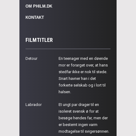
OM PHILM.DK
KONTAKT
FILMTITLER
Detour
En teenager med en døende
mor er forarget over, at hans
stedfar ikke er nok til stede.
Snart havner han i det
forkerte selskab og i lort til
halsen.
Labrador
Et ungt par drager til en
isoleret svensk ø for at
besøge hendes far, men der
er bestemt ingen varm
modtagelse til svigersønnen.