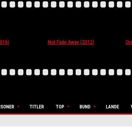
6)
Not Fade Away (2012)
Ordin
RSONER
TITLER
TOP
BUND
LANDE