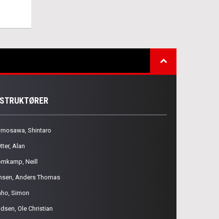
NSTRUKTØRER
imosawa, Shintaro
tter, Alan
omkamp, Neill
nsen, Anders Thomas
aho, Simon
dsen, Ole Christian