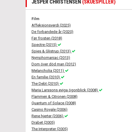
JESPER CHRISTENSEN
(SKUESPILLER)
Film
Affeksjonsverdi (2025)
De forbandede år (2020)
Før frosten (2018)
Spectre (2015)
Spies & Glistrup (2013)
Nymphomaniac (2013)
Dom över död man (2012)
Melancholia (2011)
En familie (2010)
The Debt (2010)
Maria Larssons eviga ögonblick (2008)
Flammen & Citronen (2008)
Quantum of Solace (2008)
Casino Royale (2006)
Rene hjerter (2006)
Drabet (2005)
The Interpreter (2005)