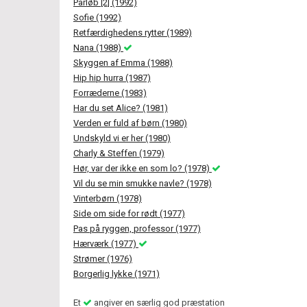
Parløb [2] (1992)
Sofie (1992)
Retfærdighedens rytter (1989)
Nana (1988)
Skyggen af Emma (1988)
Hip hip hurra (1987)
Forræderne (1983)
Har du set Alice? (1981)
Verden er fuld af børn (1980)
Undskyld vi er her (1980)
Charly & Steffen (1979)
Hør, var der ikke en som lo? (1978)
Vil du se min smukke navle? (1978)
Vinterbørn (1978)
Side om side for rødt (1977)
Pas på ryggen, professor (1977)
Hærværk (1977)
Strømer (1976)
Borgerlig lykke (1971)
Et
angiver en særlig god præstation