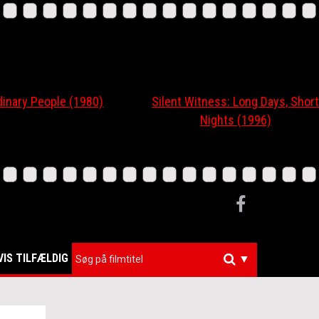
ary People (1980)
Silent Witness: Long Days, Short
Nights (1996)
VIS TILFÆLDIG
▼