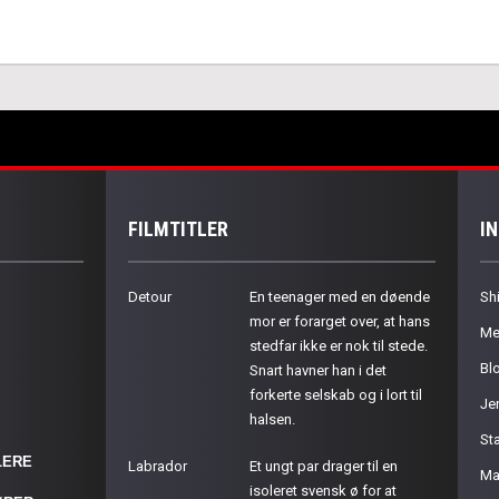
FILMTITLER
I
Detour
En teenager med en døende
Sh
mor er forarget over, at hans
Me
stedfar ikke er nok til stede.
Bl
Snart havner han i det
forkerte selskab og i lort til
Je
halsen.
St
LERE
Labrador
Et ungt par drager til en
Ma
isoleret svensk ø for at