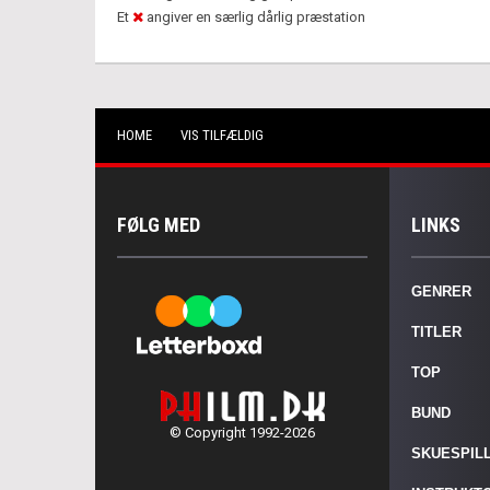
Et
angiver en særlig dårlig præstation
HOME
VIS TILFÆLDIG
FØLG MED
LINKS
GENRER
TITLER
TOP
BUND
© Copyright 1992-2026
SKUESPIL