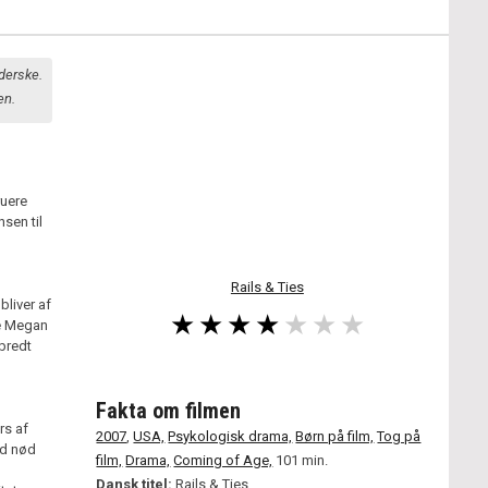
derske.
en.
ruere
sen til
Rails & Ties
liver af
ne Megan
bredt
Fakta om filmen
rs af
2007
,
USA,
Psykologisk drama,
Børn på film,
Tog på
ed nød
film,
Drama,
Coming of Age,
101 min.
Dansk titel:
Rails & Ties