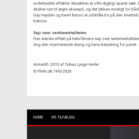
underkastet effekter. Musikken er ofte dygtigt sparet væk. 
skaber rum til ægte skuespil, og det lykkes rimeligt for bå
Gay Hayden og Kevin Bacon at udstråle tro på den smertef
historie.
Sejr over sentimentaliteten
Den største effekt på hele filmens sejr over sentimentalitete
dog den charmerende dreng og hans betydning for parret.
Anmeldt i 2010 af Tobias Lynge Herler
© Philm.dk 1992-2026
HOME
VIS TILFÆLDIG