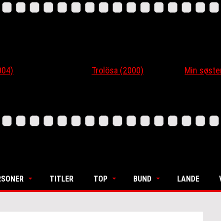
4)
Trolösa (2000)
Min søsters
RSONER
TITLER
TOP
BUND
LANDE