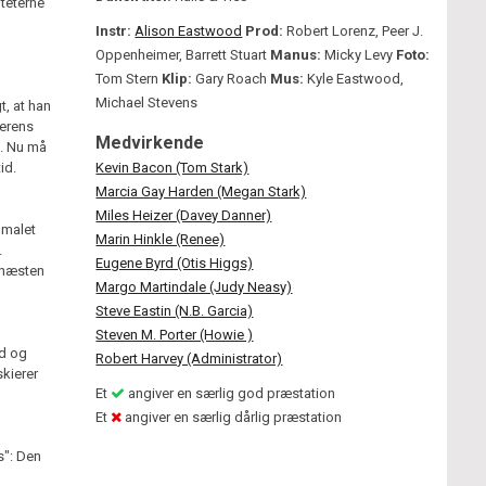
iteterne
Instr:
Alison Eastwood
Prod:
Robert Lorenz, Peer J.
Oppenheimer, Barrett Stuart
Manus:
Micky Levy
Foto:
Tom Stern
Klip:
Gary Roach
Mus:
Kyle Eastwood,
Michael Stevens
, at han
rerens
Medvirkende
e. Nu må
id.
Kevin Bacon (Tom Stark)
Marcia Gay Harden (Megan Stark)
Miles Heizer (Davey Danner)
 malet
Marin Hinkle (Renee)
.
Eugene Byrd (Otis Higgs)
i næsten
Margo Martindale (Judy Neasy)
Steve Eastin (N.B. Garcia)
Steven M. Porter (Howie )
ød og
Robert Harvey (Administrator)
skierer
Et
angiver en særlig god præstation
Et
angiver en særlig dårlig præstation
s": Den