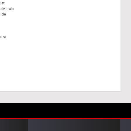
Det
de Marcia
ulde
n er