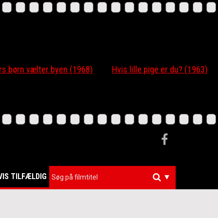
 børn vælter byen (1968)
Hvis lille pige er du? (1963)
VIS TILFÆLDIG
▼