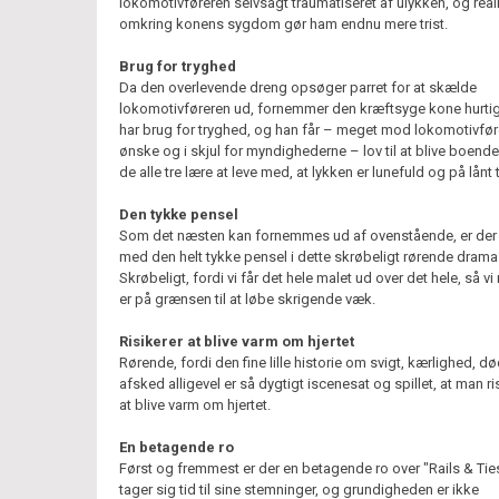
lokomotivføreren selvsagt traumatiseret af ulykken, og real
omkring konens sygdom gør ham endnu mere trist.
Brug for tryghed
Da den overlevende dreng opsøger parret for at skælde
lokomotivføreren ud, fornemmer den kræftsyge kone hurtigt
har brug for tryghed, og han får – meget mod lokomotivfø
ønske og i skjul for myndighederne – lov til at blive boend
de alle tre lære at leve med, at lykken er lunefuld og på lånt t
Den tykke pensel
Som det næsten kan fornemmes ud af ovenstående, er der
med den helt tykke pensel i dette skrøbeligt rørende drama
Skrøbeligt, fordi vi får det hele malet ud over det hele, så v
er på grænsen til at løbe skrigende væk.
Risikerer at blive varm om hjertet
Rørende, fordi den fine lille historie om svigt, kærlighed, d
afsked alligevel er så dygtigt iscenesat og spillet, at man ri
at blive varm om hjertet.
En betagende ro
Først og fremmest er der en betagende ro over "Rails & Tie
tager sig tid til sine stemninger, og grundigheden er ikke