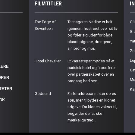
FILMTITLER
I
The Edge of
Teenageren Nadine er helt
Gil
Seventeen
igennem frustreret over sit liv
Gla
og føler sig udenfor både
Ya
blandt pigerne, drengene,
sin bror og mor.
Zo
Le
Hotel Chevalier
Et kærestepar mødes på et
LERE
parisisk hotel og filosoferer
Cat
over partnerskabet over en
ØRER
Mu
omgang hed sex.
ITETER
Ka
Godsend
En forældrepar mister deres
.DK
søn, men tilbydes en klonet
udgave. Da klonen vokser til,
begynder der at ske
mærkelige ting...