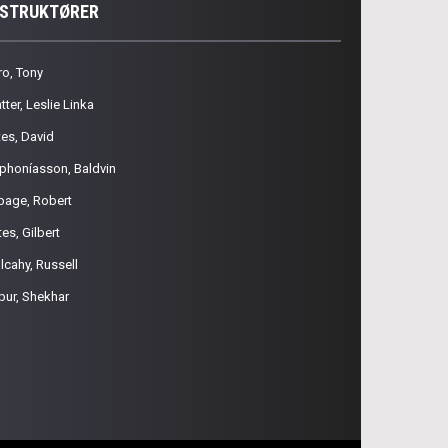
NSTRUKTØRER
ro, Tony
tter, Leslie Linka
tes, David
phoníasson, Baldvin
page, Robert
es, Gilbert
lcahy, Russell
pur, Shekhar