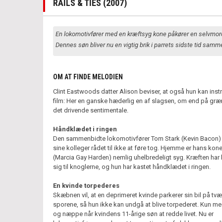
RAILS & TIES (2007)
En lokomotivfører med en kræftsyg kone påkører en selvmor
Dennes søn bliver nu en vigtig brik i parrets sidste tid samm
OM AT FINDE MELODIEN
Clint Eastwoods datter Alison beviser, at også hun kan inst
film: Her en ganske hæderlig en af slagsen, om end på græn
det drivende sentimentale.
Håndklædet i ringen
Den sammenbidte lokomotivfører Tom Stark (Kevin Bacon) b
sine kolleger rådet til ikke at føre tog. Hjemme er hans ko
(Marcia Gay Harden) nemlig uhelbredeligt syg. Kræften har 
sig til knoglerne, og hun har kastet håndklædet i ringen.
En kvinde torpederes
Skæbnen vil, at en deprimeret kvinde parkerer sin bil på tvæ
sporene, så hun ikke kan undgå at blive torpederet. Kun m
og næppe når kvindens 11-årige søn at redde livet. Nu er