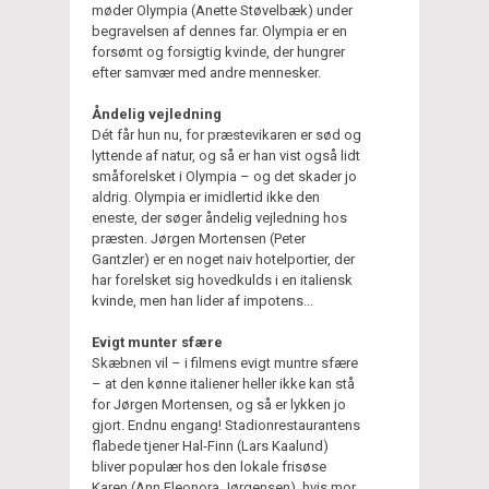
møder Olympia (Anette Støvelbæk) under
begravelsen af dennes far. Olympia er en
forsømt og forsigtig kvinde, der hungrer
efter samvær med andre mennesker.
Åndelig vejledning
Dét får hun nu, for præstevikaren er sød og
lyttende af natur, og så er han vist også lidt
småforelsket i Olympia – og det skader jo
aldrig. Olympia er imidlertid ikke den
eneste, der søger åndelig vejledning hos
præsten. Jørgen Mortensen (Peter
Gantzler) er en noget naiv hotelportier, der
har forelsket sig hovedkulds i en italiensk
kvinde, men han lider af impotens...
Evigt munter sfære
Skæbnen vil – i filmens evigt muntre sfære
– at den kønne italiener heller ikke kan stå
for Jørgen Mortensen, og så er lykken jo
gjort. Endnu engang! Stadionrestaurantens
flabede tjener Hal-Finn (Lars Kaalund)
bliver populær hos den lokale frisøse
Karen (Ann Eleonora Jørgensen), hvis mor