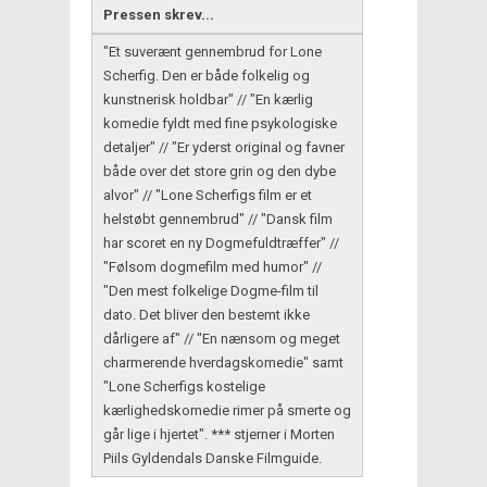
Pressen skrev...
"Et suverænt gennembrud for Lone
Scherfig. Den er både folkelig og
kunstnerisk holdbar" // "En kærlig
komedie fyldt med fine psykologiske
detaljer" // "Er yderst original og favner
både over det store grin og den dybe
alvor" // "Lone Scherfigs film er et
helstøbt gennembrud" // "Dansk film
har scoret en ny Dogmefuldtræffer" //
"Følsom dogmefilm med humor" //
"Den mest folkelige Dogme-film til
dato. Det bliver den bestemt ikke
dårligere af" // "En nænsom og meget
charmerende hverdagskomedie" samt
"Lone Scherfigs kostelige
kærlighedskomedie rimer på smerte og
går lige i hjertet". *** stjerner i Morten
Piils Gyldendals Danske Filmguide.