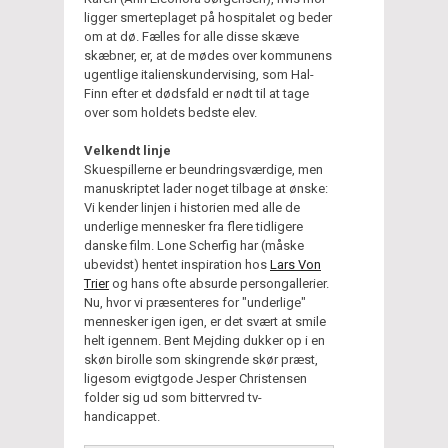
ligger smerteplaget på hospitalet og beder
om at dø. Fælles for alle disse skæve
skæbner, er, at de mødes over kommunens
ugentlige italienskundervising, som Hal-
Finn efter et dødsfald er nødt til at tage
over som holdets bedste elev.
Velkendt linje
Skuespillerne er beundringsværdige, men
manuskriptet lader noget tilbage at ønske:
Vi kender linjen i historien med alle de
underlige mennesker fra flere tidligere
danske film. Lone Scherfig har (måske
ubevidst) hentet inspiration hos
Lars Von
Trier
og hans ofte absurde persongallerier.
Nu, hvor vi præsenteres for "underlige"
mennesker igen igen, er det svært at smile
helt igennem. Bent Mejding dukker op i en
skøn birolle som skingrende skør præst,
ligesom evigtgode Jesper Christensen
folder sig ud som bittervred tv-
handicappet.