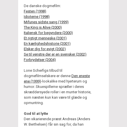
De danske dogmefilm:
Festen (1998)
Idioterne (1998)
Mifunes sidste sang (1999)
The King is Alive (2000)
Italiensk for begyndere (2000)
Et rigtigt menneske (2001)
En kærlighedshistorie (2001)
Elsker dig for evigt (2002)
Se til venstre der er en svensker (2002)
Forbrydelser (2004)
Lone Scherfigs tilbud til
dogmefilmselskere er denne
Den eneste
ene (1999)
-lookalike med hjerterum og
humor. Skuespillerne spræller i deres
skræddersyede roller i en munter historie,
som næsten kun kan være til glæde og
opmuntring.
God til at lytte
Den vikarierende præst Andreas (Anders
W. Berthelsen) får sin sag for, da han