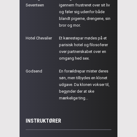
Seventeen
igennem frustreret over sit liv
og føler sig udenfor både
blandt pigerne, drengene, sin
bror og mor.
Hotel Chevalier
Et kærestepar mødes på et
parisisk hotel og filosoferer
over partnerskabet over en
omgang hed sex.
Godsend
En forældrepar mister deres
søn, men tilbydes en klonet
udgave. Da klonen vokser til,
begynder der at ske
mærkelige ting...
INSTRUKTØRER