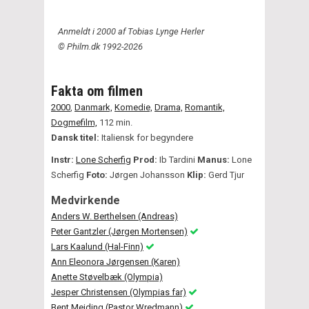
Anmeldt i 2000 af Tobias Lynge Herler
© Philm.dk 1992-2026
Fakta om filmen
2000
,
Danmark,
Komedie,
Drama,
Romantik,
Dogmefilm,
112 min.
Dansk titel:
Italiensk for begyndere
Instr:
Lone Scherfig
Prod:
Ib Tardini
Manus:
Lone
Scherfig
Foto:
Jørgen Johansson
Klip:
Gerd Tjur
Medvirkende
Anders W. Berthelsen (Andreas)
Peter Gantzler (Jørgen Mortensen)
Lars Kaalund (Hal-Finn)
Ann Eleonora Jørgensen (Karen)
Anette Støvelbæk (Olympia)
Jesper Christensen (Olympias far)
Bent Mejding (Pastor Wredmann)