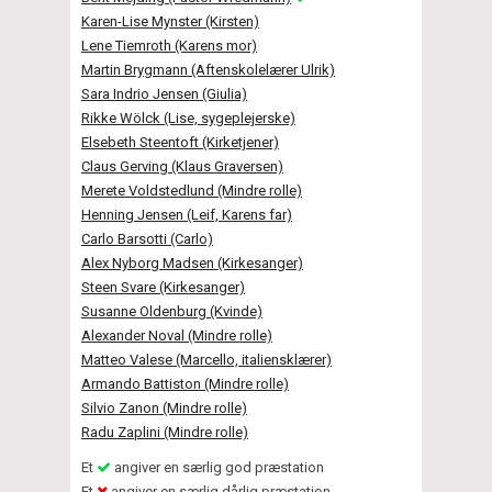
Karen-Lise Mynster (Kirsten)
Lene Tiemroth (Karens mor)
Martin Brygmann (Aftenskolelærer Ulrik)
Sara Indrio Jensen (Giulia)
Rikke Wölck (Lise, sygeplejerske)
Elsebeth Steentoft (Kirketjener)
Claus Gerving (Klaus Graversen)
Merete Voldstedlund (Mindre rolle)
Henning Jensen (Leif, Karens far)
Carlo Barsotti (Carlo)
Alex Nyborg Madsen (Kirkesanger)
Steen Svare (Kirkesanger)
Susanne Oldenburg (Kvinde)
Alexander Noval (Mindre rolle)
Matteo Valese (Marcello, italiensklærer)
Armando Battiston (Mindre rolle)
Silvio Zanon (Mindre rolle)
Radu Zaplini (Mindre rolle)
Et
angiver en særlig god præstation
Et
angiver en særlig dårlig præstation