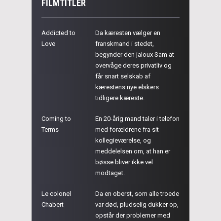
FILMTITLER
Addicted to
Da kæresten vælger en
Love
franskmand i stedet,
begynder den jaloux Sam at
overvåge deres privatliv og
får snart selskab af
kærestens nye elskers
tidligere kæreste.
Coming to
En 20-årig mand taler i telefon
Terms
med forældrene fra sit
kollegieværelse, og
meddelelsen om, at han er
bøsse bliver ikke vel
modtaget.
Le colonel
Da en oberst, som alle troede
Chabert
var død, pludselig dukker op,
opstår der problemer med