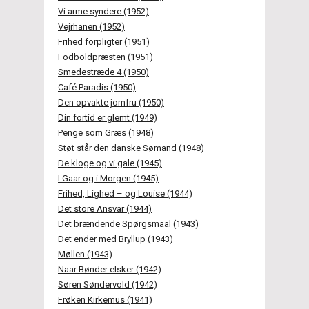
Vi arme syndere (1952)
Vejrhanen (1952)
Frihed forpligter (1951)
Fodboldpræsten (1951)
Smedestræde 4 (1950)
Café Paradis (1950)
Den opvakte jomfru (1950)
Din fortid er glemt (1949)
Penge som Græs (1948)
Støt står den danske Sømand (1948)
De kloge og vi gale (1945)
I Gaar og i Morgen (1945)
Frihed, Lighed – og Louise (1944)
Det store Ansvar (1944)
Det brændende Spørgsmaal (1943)
Det ender med Bryllup (1943)
Møllen (1943)
Naar Bønder elsker (1942)
Søren Søndervold (1942)
Frøken Kirkemus (1941)