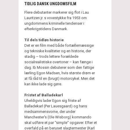
TIDLIG DANSK UNGDOMSFILM
Flere debutanter markerer sig flot i Lau
Lauritzen jr. s vovestykke fra 1953 om
ungdommens kriminelle tendenser i
efterkrigstidens Danmark.
Til dels tidløs historie
Det er en film med både fortællemæssige
og tekniske kvaliteter og en historie, der
stadig – trods lettere forældede
socialrealistiske overtoner – kan fænge i
dag. Ib Mossin debuterer som den fattige
lærling Egon Madsen, hvis største drøm er
at få råd til en (brugt) motorcykel. Men det
kan ikke lade sig gøre.
Fristet af Balladekarl
Uheldigvis lader Egon sig friste af
Balladekarl (Per Lauesgaard) og hans
medsammensvorne, der under
Manchester's (Ole Wisborg) kommando
skal udføre et par "simple" opgaver. Efter et
overfald på en beruset slagtermester (Karl