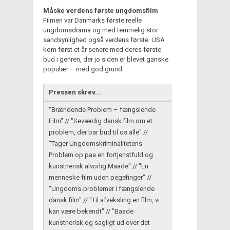
Måske verdens første ungdomsfilm
Filmen var Danmarks første reelle
ungdomsdrama og med temmelig stor
sandsynlighed også verdens første. USA
kom først et år senere med deres første
bud i genren, der jo siden er blevet ganske
populær – med god grund.
Pressen skrev...
"Brændende Problem – fængslende
Film" // "Seværdig dansk film om et
problem, der bar bud til os alle" //
"Tager Ungdomskriminalitetens
Problem op paa en fortjenstfuld og
kunstnerisk alvorlig Maade" // "En
menneske-film uden pegefinger" //
"Ungdoms-problemer i fængslende
dansk film" // "Til afveksling en film, vi
kan være bekendt" // "Baade
kunstnerisk og sagligt ud over det