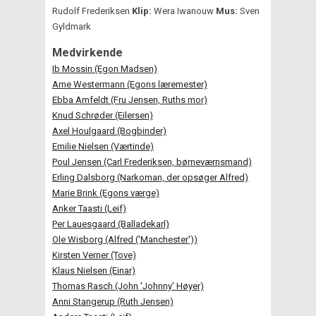
Rudolf Frederiksen
Klip:
Wera Iwanouw
Mus:
Sven
Gyldmark
Medvirkende
Ib Mossin (Egon Madsen)
Arne Westermann (Egons læremester)
Ebba Amfeldt (Fru Jensen, Ruths mor)
Knud Schrøder (Eilersen)
Axel Houlgaard (Bogbinder)
Emilie Nielsen (Værtinde)
Poul Jensen (Carl Frederiksen, børneværnsmand)
Erling Dalsborg (Narkoman, der opsøger Alfred)
Marie Brink (Egons værge)
Anker Taasti (Leif)
Per Lauesgaard (Balladekarl)
Ole Wisborg (Alfred ('Manchester'))
Kirsten Verner (Tove)
Klaus Nielsen (Einar)
Thomas Rasch (John 'Johnny' Høyer)
Anni Stangerup (Ruth Jensen)