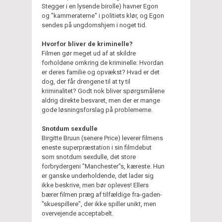
Stegger i en lysende birolle) havner Egon
og "kammeraterne" i politiets klør, og Egon
sendes på ungdomshjem i noget tid.
Hvorfor bliver de kriminelle?
Filmen gør meget ud af at skildre
forholdene omkring de kriminelle: Hvordan
er deres familie og opvækst? Hvad er det
dog, der får drengene til at ty til
kriminalitet? Godt nok bliver spørgsmålene
aldrig direkte besvaret, men der er mange
gode løsningsforslag på problemerne.
Snotdum sexdulle
Birgitte Bruun (senere Price) leverer filmens
eneste superpræstation i sin filmdebut
som snotdum sexdulle, det store
forbrydergeni "Manchester"s, kæreste. Hun
er ganske underholdende, det lader sig
ikke beskrive, men bør opleves! Ellers
bærer filmen præg af tilfældige fra-gaden-
"skuespillere", der ikke spiller unikt, men
overvejende acceptabelt.