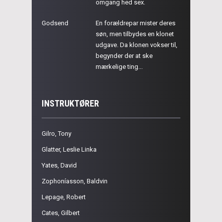
omgang hed sex.
Godsend
En forældrepar mister deres
søn, men tilbydes en klonet
udgave. Da klonen vokser til,
begynder der at ske
mærkelige ting...
INSTRUKTØRER
Gilro, Tony
Glatter, Leslie Linka
Yates, David
Zophoníasson, Baldvin
Lepage, Robert
Cates, Gilbert