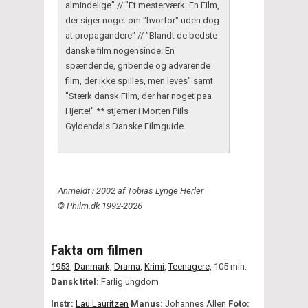
almindelige" // "Et mesterværk: En Film,
der siger noget om "hvorfor" uden dog
at propagandere" // "Blandt de bedste
danske film nogensinde: En
spændende, gribende og advarende
film, der ikke spilles, men leves" samt
"Stærk dansk Film, der har noget paa
Hjerte!" ** stjerner i Morten Piils
Gyldendals Danske Filmguide.
Anmeldt i 2002 af Tobias Lynge Herler
© Philm.dk 1992-2026
Fakta om filmen
1953
,
Danmark,
Drama,
Krimi,
Teenagere,
105 min.
Dansk titel:
Farlig ungdom
Instr:
Lau Lauritzen
Manus:
Johannes Allen
Foto: