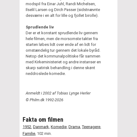
modspil fra Einar Juhl, Randi Michelsen,
Ilselil Larsen og Dirch Passer (sidstnævnte
desværre i en alt for lille og fjollet birolle).
Sprudlende liv
Der er et konstant sprudlende liv gennem
hele filmen, men de morsomste takter fra
starten løbes lidt over ende af en lidt for
omstændelig tur gennem det lokale byråd.
Netop det kommunalpolitiske får sammen
med Kirkeministeriet og andre instanser en
skarp satirisk behandling i denne skønt
neddroslede komedie.
Anmeldt i 2002 af Tobias Lynge Herler
© Philm.dk 1992-2026
Fakta om filmen
1952
,
Danmark,
Komedie,
Drama,
Teenagere,
Familie,
102 min.