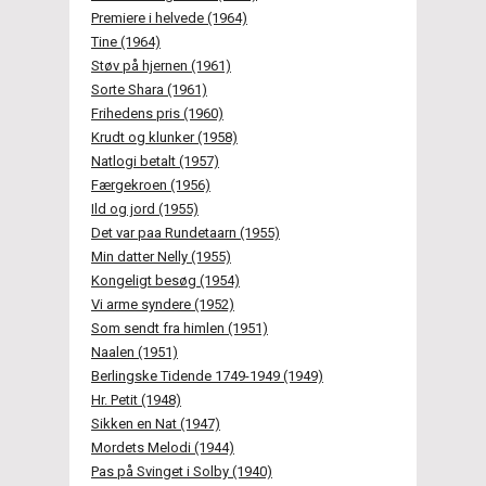
Premiere i helvede (1964)
Tine (1964)
Støv på hjernen (1961)
Sorte Shara (1961)
Frihedens pris (1960)
Krudt og klunker (1958)
Natlogi betalt (1957)
Færgekroen (1956)
Ild og jord (1955)
Det var paa Rundetaarn (1955)
Min datter Nelly (1955)
Kongeligt besøg (1954)
Vi arme syndere (1952)
Som sendt fra himlen (1951)
Naalen (1951)
Berlingske Tidende 1749-1949 (1949)
Hr. Petit (1948)
Sikken en Nat (1947)
Mordets Melodi (1944)
Pas på Svinget i Solby (1940)