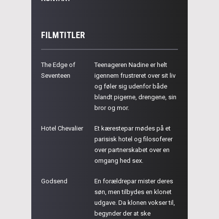
FILMTITLER
The Edge of
Teenageren Nadine er helt
Seventeen
igennem frustreret over sit liv
og føler sig udenfor både
blandt pigerne, drengene, sin
bror og mor.
Hotel Chevalier
Et kærestepar mødes på et
parisisk hotel og filosoferer
over partnerskabet over en
omgang hed sex.
Godsend
En forældrepar mister deres
søn, men tilbydes en klonet
udgave. Da klonen vokser til,
begynder der at ske