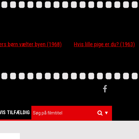
 børn vælter byen (1968)
Hvis lille pige er du? (1963)
VIS TILFÆLDIG
▼