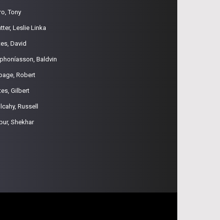
ro, Tony
tter, Leslie Linka
tes, David
phoníasson, Baldvin
page, Robert
es, Gilbert
lcahy, Russell
pur, Shekhar