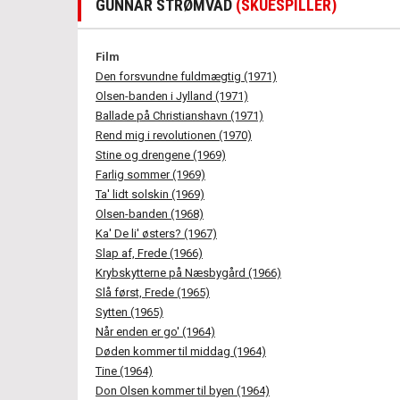
GUNNAR STRØMVAD
(SKUESPILLER)
Film
Den forsvundne fuldmægtig (1971)
Olsen-banden i Jylland (1971)
Ballade på Christianshavn (1971)
Rend mig i revolutionen (1970)
Stine og drengene (1969)
Farlig sommer (1969)
Ta' lidt solskin (1969)
Olsen-banden (1968)
Ka' De li' østers? (1967)
Slap af, Frede (1966)
Krybskytterne på Næsbygård (1966)
Slå først, Frede (1965)
Sytten (1965)
Når enden er go' (1964)
Døden kommer til middag (1964)
Tine (1964)
Don Olsen kommer til byen (1964)