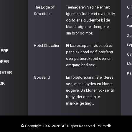
The Edge of
Teenageren Nadine er helt
Gil
Seventeen
igennem frustreret over sit liv
Gla
og føler sig udenfor både
Ya
blandt pigerne, drengene,
sin bror og mor.
Zo
Le
Hotel Chevalier
Et kærestepar mødes på et
LERE
parisisk hotel og filosoferer
Cat
over partnerskabet over en
ØRER
Mu
omgang hed sex.
ITETER
Ka
Godsend
En forældrepar mister deres
.DK
søn, men tilbydes en klonet
udgave. Da klonen vokser til,
begynder der at ske
mærkelige ting...
© Copyright 1992-2026. All Rights Reserved. Philm.dk