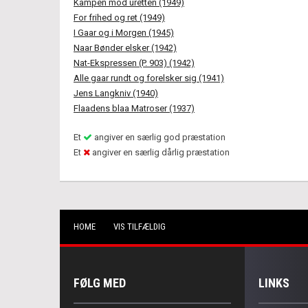
Kampen mod uretten (1949)
For frihed og ret (1949)
I Gaar og i Morgen (1945)
Naar Bønder elsker (1942)
Nat-Ekspressen (P. 903) (1942)
Alle gaar rundt og forelsker sig (1941)
Jens Langkniv (1940)
Flaadens blaa Matroser (1937)
Et
angiver en særlig god præstation
Et
angiver en særlig dårlig præstation
HOME
VIS TILFÆLDIG
FØLG MED
LINKS