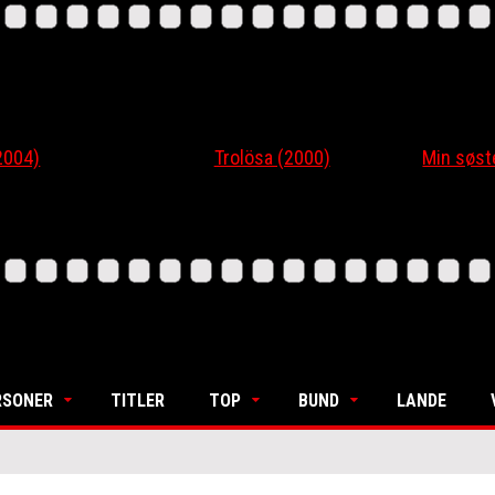
4)
Trolösa (2000)
Min søsters
RSONER
TITLER
TOP
BUND
LANDE