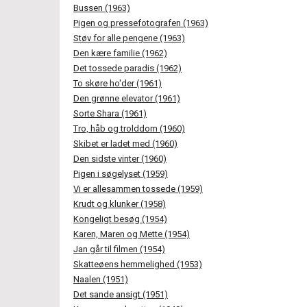
Bussen (1963)
Pigen og pressefotografen (1963)
Støv for alle pengene (1963)
Den kære familie (1962)
Det tossede paradis (1962)
To skøre ho'der (1961)
Den grønne elevator (1961)
Sorte Shara (1961)
Tro, håb og trolddom (1960)
Skibet er ladet med (1960)
Den sidste vinter (1960)
Pigen i søgelyset (1959)
Vi er allesammen tossede (1959)
Krudt og klunker (1958)
Kongeligt besøg (1954)
Karen, Maren og Mette (1954)
Jan går til filmen (1954)
Skatteøens hemmelighed (1953)
Naalen (1951)
Det sande ansigt (1951)