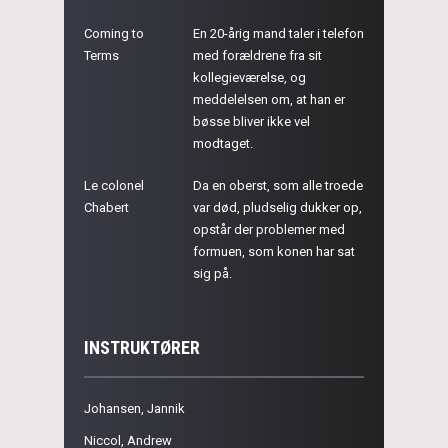
Coming to
En 20-årig mand taler i telefon
Terms
med forældrene fra sit
kollegieværelse, og
meddelelsen om, at han er
bøsse bliver ikke vel
modtaget.
Le colonel
Da en oberst, som alle troede
Chabert
var død, pludselig dukker op,
opstår der problemer med
formuen, som konen har sat
sig på.
INSTRUKTØRER
Johansen, Jannik
Niccol, Andrew