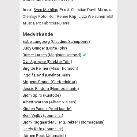
Instr:
Sven Methling
Prod:
Christian Davill
Manus:
Ole Boje
Foto:
Rolf Rønne
Klip:
Lizzi Weischenfeldt
Mus:
Bent Fabricius-Bjerre
Medvirkende
Ebbe Langberg (Claudius Schnippers)
Judy Gringer (Dorte Tøhr)
Buster Larsen (Magister Hermod)
Ove Sprogøe (Direktør Tøhr)
Birgitte Reimer (Miss Thomson)
Ingolf David (Direktør Taar)
Mogens Brandt (Chefredaktør)
Jessie Rindom (Hermods tante)
Bjørn Spiro (Kustode)
Albert Watson (Albert Nielsen)
Kirsten Passer (Vred kunde)
Bent Vejlby (Journalist)
Bjørn Puggaard-Müller (Direktør i stormagasin)
Hardy Rafn (Journalist)
Jørgen Beck (Journalist)