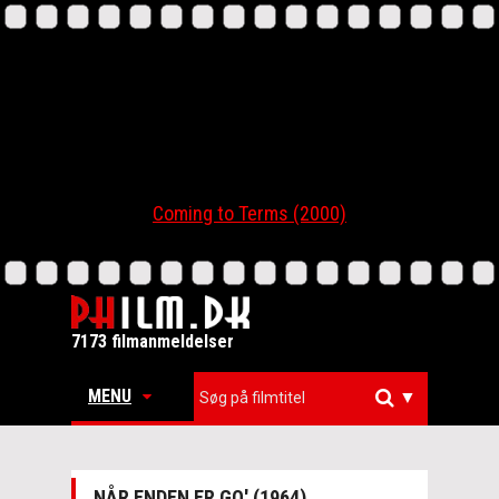
Coming to Terms (2000)
7173 filmanmeldelser
MENU
▼
NÅR ENDEN ER GO' (1964)