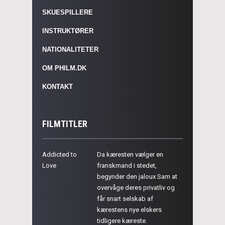
SKUESPILLERE
INSTRUKTØRER
NATIONALITETER
OM PHILM.DK
KONTAKT
FILMTITLER
Addicted to
Da kæresten vælger en
Love
franskmand i stedet,
begynder den jaloux Sam at
overvåge deres privatliv og
får snart selskab af
kærestens nye elskers
tidligere kæreste.