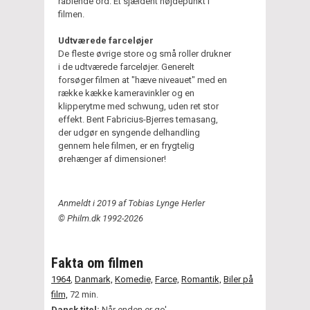
rablende ord: Et sjældent højdepunkt i
filmen.
Udtværede farceløjer
De fleste øvrige store og små roller drukner
i de udtværede farceløjer. Generelt
forsøger filmen at "hæve niveauet" med en
række kække kameravinkler og en
klipperytme med schwung, uden ret stor
effekt. Bent Fabricius-Bjerres temasang,
der udgør en syngende delhandling
gennem hele filmen, er en frygtelig
ørehænger af dimensioner!
Anmeldt i 2019 af Tobias Lynge Herler
© Philm.dk 1992-2026
Fakta om filmen
1964
,
Danmark,
Komedie,
Farce,
Romantik,
Biler på
film,
72 min.
Dansk titel:
Når enden er go'