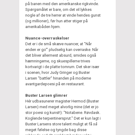
på banen med den amerikanske rigkvinde.
Spørgsmålet er bare, om det vil lykkes
nogle af de tre herrer at vinde hendes gunst
(og millioner), før hun atter stiger på
amerikabåden hjem.
Nuance-overraskelser
Det er i de små skæve nuancer, at "Når
enden er go'" pludselig kan overraske. Når
det bliver allermest absurd, smides også
hæmningerne, og skuespillerne trives
kortvarigt i de platte tomrum. Det sker især
i scenen, hvor Judy Gringer og Buster
Larsen "battler" hinanden på moderne
avantgardepoesi på en restaurant.
Buster Larsen glimrer
Hér udbasunerer magister Hermod (Buster
Larsen) med meget alvorlig mine (det er jo
stor poesi og kunst!): "Notabene. Røvdask.
Koglende terpentinersprut." Det er kun lagt i
Buster Larsens store talent muligt at få
så
meget følelse og tyngde bag disse