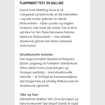
FLADPANDET FEST OG BALLADE
Denne Sven Methling-farce er
så
overgearet og lavkomisk, at det indimellem
i sig selv bryder grænser for dansk
filmkomedie – både i positiv og negativ
forstand, men mest det sidste. Der er stort
set ikke for fem flade femmeres historie,
løjerne er fladpandede – men enkelte
situationer glimrer ved deres outrerede
sorte humor.
Utraditionelle metoder
Den unge journalist Claudius Schnippers
(Ebbe Langberg) er forelsket i blefabrikant
Tøhrs datter Dorte (Judy Gringer) og
forsøger samtidig – med utraditionelle
metoder – at forfølge en karrieremulighed,
der bringer ham på ufrivillig flirtkurs med en
amerikansk rigkvinde.
Tøhr og Taar
Selvsamme direktør Tøhr (Ove Sprogøe) og
hans konkurrent Taar (Ingolf David) er også