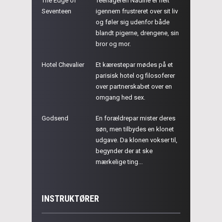
The Edge of
Teenageren Nadine er helt
Seventeen
igennem frustreret over sit liv
og føler sig udenfor både
blandt pigerne, drengene, sin
bror og mor.
Hotel Chevalier
Et kærestepar mødes på et
parisisk hotel og filosoferer
over partnerskabet over en
omgang hed sex.
Godsend
En forældrepar mister deres
søn, men tilbydes en klonet
udgave. Da klonen vokser til,
begynder der at ske
mærkelige ting...
INSTRUKTØRER