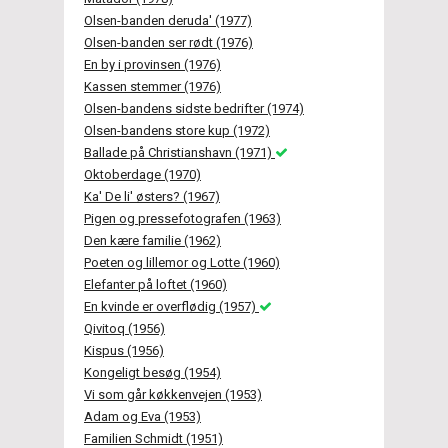
Olsen-banden deruda' (1977)
Olsen-banden ser rødt (1976)
En by i provinsen (1976)
Kassen stemmer (1976)
Olsen-bandens sidste bedrifter (1974)
Olsen-bandens store kup (1972)
Ballade på Christianshavn (1971)
Oktoberdage (1970)
Ka' De li' østers? (1967)
Pigen og pressefotografen (1963)
Den kære familie (1962)
Poeten og lillemor og Lotte (1960)
Elefanter på loftet (1960)
En kvinde er overflødig (1957)
Qivitoq (1956)
Kispus (1956)
Kongeligt besøg (1954)
Vi som går køkkenvejen (1953)
Adam og Eva (1953)
Familien Schmidt (1951)