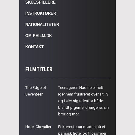
SKUESPILLERE
INSTRUKTØRER
NATIONALITETER
OM PHILM.DK
KONTAKT
FILMTITLER
The Edge of
Teenageren Nadine er helt
Seventeen
igennem frustreret over sit liv
og føler sig udenfor både
blandt pigerne, drengene, sin
bror og mor.
Hotel Chevalier
Et kærestepar mødes på et
parisisk hotel og filosoferer