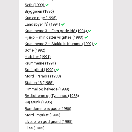
Seth (1999)
Bryggeren (1996)
Kun en pige (1995)
Landsbyen [3] (1994)
Krummerne 3 – Fars gode idé (1994)
Hjælp – min datter vil giftes (1993)
Krummerne 2 – Stakkels Krumme (1992)
Sofie (1992)
Høfeber (1991)
Krummerne (1991)
Springflod (1990)
Mord i Paradis (1988)
Station 13 (1988)
Himmel og helvede (1988)
Rødtotterne og Tyrannos (1988)
Kaj Munk (1986)
Barndommens gade (1986)
Mord i mørket (1986)
Livet er en god grund (1985)
Elise (1985)