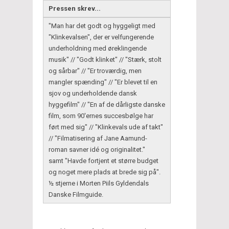
Pressen skrev...
"Man har det godt og hyggeligt med
"Klinkevalsen", der er velfungerende
underholdning med øreklingende
musik" // "Godt klinket" // "Stærk, stolt
og sårbar" // "Er troværdig, men
mangler spænding" // "Er blevet til en
sjov og underholdende dansk
hyggefilm" // "En af de dårligste danske
film, som 90'ernes succesbølge har
ført med sig" // "Klinkevals ude af takt"
// "Filmatisering af Jane Aamund-
roman savner idé og originalitet."
samt "Havde fortjent et større budget
og noget mere plads at brede sig på".
½ stjerne i Morten Piils Gyldendals
Danske Filmguide.