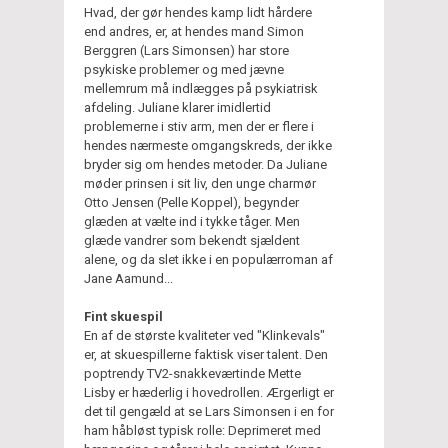
Hvad, der gør hendes kamp lidt hårdere
end andres, er, at hendes mand Simon
Berggren (Lars Simonsen) har store
psykiske problemer og med jævne
mellemrum må indlægges på psykiatrisk
afdeling. Juliane klarer imidlertid
problemerne i stiv arm, men der er flere i
hendes nærmeste omgangskreds, der ikke
bryder sig om hendes metoder. Da Juliane
møder prinsen i sit liv, den unge charmør
Otto Jensen (Pelle Koppel), begynder
glæden at vælte ind i tykke tåger. Men
glæde vandrer som bekendt sjældent
alene, og da slet ikke i en populærroman af
Jane Aamund...
Fint skuespil
En af de største kvaliteter ved "Klinkevals"
er, at skuespillerne faktisk viser talent. Den
poptrendy TV2-snakkeværtinde Mette
Lisby er hæderlig i hovedrollen. Ærgerligt er
det til gengæld at se Lars Simonsen i en for
ham håbløst typisk rolle: Deprimeret med