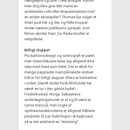
hængeøjne og tårer i hele ansigtet. Kunne
man dog ikke give dén mand en
anderledes rolle eller eksperimentere med
en anden skuespiller? Thomas Eje udgør et
friskt pust hér og dér, og Pelle Koppel
vinder næsten publikums sympati, som
filmen skrider frem. De fleste biroller er
velspillede.
Billigt sluppet
Produktionsdesign og scenografi er pænt,
men visse tilskuere lader sig alligevel ikke
nøje med hvad som helst: Der
er
altså for
mange papplader med påmalede vinduer.
Dét er for billigt sluppet. Ellers er kulisserne
i orden, blandt andet fordi filmholdet har
været en tur i den gamle bydel i
Frederiksstad, Norge. Sebastians
underlægningsmusik er af og til værd at
nynne med på, men nogle af
synthesizerakkorderne er alligevel håbløst
pladrede: Et par fede fingre i et keyboard,
så er der etableret en "stemning".