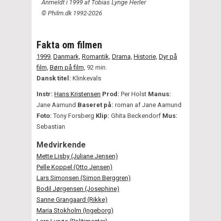
Anmeldt i 1999 af Tobias Lynge Herler
© Philm.dk 1992-2026
Fakta om filmen
1999
,
Danmark,
Romantik,
Drama,
Historie,
Dyr på
film,
Børn på film,
92 min.
Dansk titel:
Klinkevals
Instr:
Hans Kristensen
Prod:
Per Holst
Manus:
Jane Aamund
Baseret på:
roman af Jane Aamund
Foto:
Tony Forsberg
Klip:
Ghita Beckendorf
Mus:
Sebastian
Medvirkende
Mette Lisby (Juliane Jensen)
Pelle Koppel (Otto Jensen)
Lars Simonsen (Simon Berggren)
Bodil Jørgensen (Josephine)
Sanne Grangaard (Rikke)
Maria Stokholm (Ingeborg)