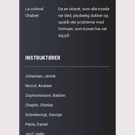
Le colonel
Da en oberst, som alle troede
Chabert
var død, pludselig dukker op,
opstår der problemer med
formuen, som konen har sat
sig på.
INSTRUKTØRER
Johansen, Jannik
Niccol, Andrew
Zophoníasson, Baldvin
Chaplin, Charles
Schnéevoigt, George
Petrie, Daniel
Joof, Hella