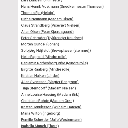
Lars Lunøe (Politimester)
Hans Henrik Voetmann (Snedkermester Thomsen)
Thomas Eje (Helbig)
Birthe Neumann (Madam Olsen)
Claus Strandberg (Vicevært Nielsen)
Allan Olsen (Peter Kjærdsgaard)
Peter Schrøder (Trykkeriejer Knudsen)
Morten Gundel (Johan)
Solbjørg Højfeldt (Brevoplæser (stemme))
Helle Fagralid (Mindre rolle)
Benjamin Rothenborg Vibe (Mindre rolle)
Birgitte Raaberg (Mindre rolle)
Kristian Halken (Linder)
Allan Svensson (Slagter Bengtson)
Tinja Sterndorff (Madam Nielsen)
Anne Louise Hassing (Madam Birk)
Christiane Rohde (Madam Grøn)
Krister Henriksson (Wilhelm Hansen)
Maria Wilton (Ingeborg)
Pernille Schrøder (Julie Westermann)
Isabella Munch (Thora)