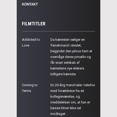
KONTAKT
FILMTITLER
Addicted to
Da kæresten vælger en
Love
franskmand i stedet,
begynder den jaloux Sam at
overvåge deres privatliv og
får snart selskab af
kærestens nye elskers
tidligere kæreste.
Coming to
En 20-årig mand taler i telefon
Terms
med forældrene fra sit
kollegieværelse, og
meddelelsen om, at han er
bøsse bliver ikke vel
modtaget.