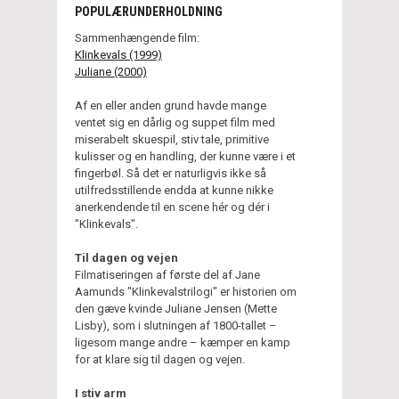
POPULÆRUNDERHOLDNING
Sammenhængende film:
Klinkevals (1999)
Juliane (2000)
Af en eller anden grund havde mange
ventet sig en dårlig og suppet film med
miserabelt skuespil, stiv tale, primitive
kulisser og en handling, der kunne være i et
fingerbøl. Så det er naturligvis ikke så
utilfredsstillende endda at kunne nikke
anerkendende til en scene hér og dér i
"Klinkevals".
Til dagen og vejen
Filmatiseringen af første del af Jane
Aamunds "Klinkevalstrilogi" er historien om
den gæve kvinde Juliane Jensen (Mette
Lisby), som i slutningen af 1800-tallet –
ligesom mange andre – kæmper en kamp
for at klare sig til dagen og vejen.
I stiv arm