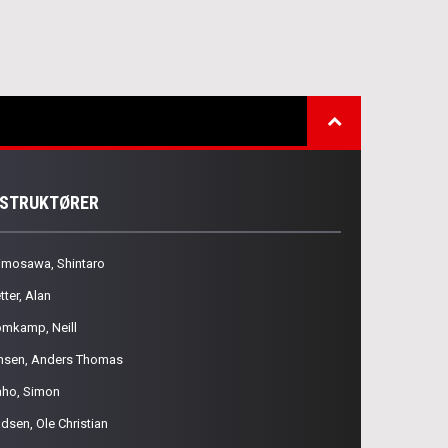
NSTRUKTØRER
imosawa, Shintaro
tter, Alan
omkamp, Neill
nsen, Anders Thomas
aho, Simon
dsen, Ole Christian