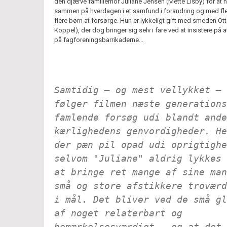
den djærve familiemor Juliane Jensen (Mette Lisby) for at 
sammen på hverdagen i et samfund i forandring og med fl
flere børn at forsørge. Hun er lykkeligt gift med smeden Ott
Koppel), der dog bringer sig selv i fare ved at insistere på 
på fagforeningsbarrikaderne...
Samtidig – og mest vellykket –
følger filmen næste generations
famlende forsøg udi blandt ande
kærlighedens genvordigheder. He
der pæn pil opad udi oprigtighe
selvom "Juliane" aldrig lykkes 
at bringe ret mange af sine man
små og store afstikkere troværd
i mål. Det bliver ved de små gl
af noget relaterbart og
bemærkelsesværdigt – og at det