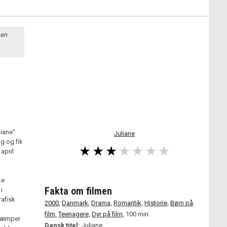
sen
liane"
Juliane
ig og fik
april
ke
Fakta om filmen
i
afisk
2000
,
Danmark,
Drama,
Romantik,
Historie,
Børn på
film,
Teenagere,
Dyr på film,
100 min.
r kæmper
Dansk titel:
Juliane