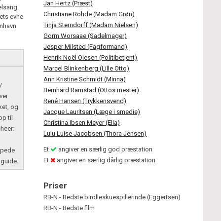
Jan Hertz (Præst)
elsang.
Christiane Rohde (Madam Grøn)
ets evne
Tinja Sterndorff (Madam Nielsen)
enhavn
Gorm Worsaae (Sadelmager)
Jesper Milsted (Fagformand)
Henrik Noël Olesen (Politibetjent)
Marcel Blinkenberg (Lille Otto)
Ann Kristine Schmidt (Minna)
/
Bernhard Ramstad (Ottos mester)
over
René Hansen (Trykkerisvend)
ket, og
Jacque Lauritsen (Læge i smedie)
p til
Christina Ibsen Meyer (Ella)
heer:
Lulu Luise Jacobsen (Thora Jensen)
Et
angiver en særlig god præstation
ppede
Et
angiver en særlig dårlig præstation
mguide.
Priser
RB-N - Bedste birolleskuespillerinde (Eggertsen)
RB-N - Bedste film