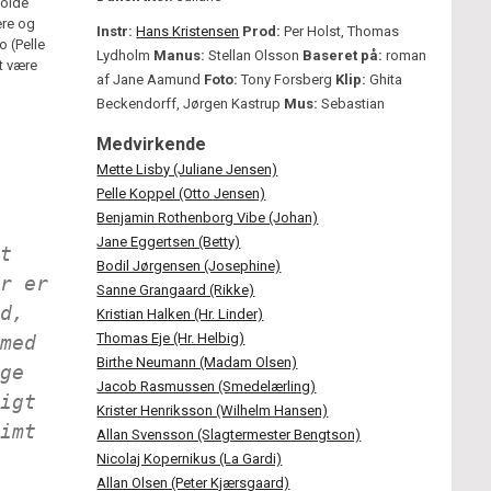
holde
ere og
Instr:
Hans Kristensen
Prod:
Per Holst, Thomas
o (Pelle
Lydholm
Manus:
Stellan Olsson
Baseret på:
roman
at være
af Jane Aamund
Foto:
Tony Forsberg
Klip:
Ghita
Beckendorff, Jørgen Kastrup
Mus:
Sebastian
Medvirkende
Mette Lisby (Juliane Jensen)
Pelle Koppel (Otto Jensen)
Benjamin Rothenborg Vibe (Johan)
Jane Eggertsen (Betty)
t
Bodil Jørgensen (Josephine)
r er
Sanne Grangaard (Rikke)
d,
Kristian Halken (Hr. Linder)
Thomas Eje (Hr. Helbig)
med
Birthe Neumann (Madam Olsen)
ge
Jacob Rasmussen (Smedelærling)
igt
Krister Henriksson (Wilhelm Hansen)
imt
Allan Svensson (Slagtermester Bengtson)
Nicolaj Kopernikus (La Gardi)
Allan Olsen (Peter Kjærsgaard)