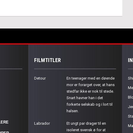
FILMTITLER
I
Detour
En teenager med en døende
Sh
mor er forarget over, at hans
Me
stedfar ikke er nok til stede.
Bl
Snart havner han i det
forkerte selskab og i lort til
Je
halsen.
St
LERE
Labrador
Et ungt par drager til en
Ma
isoleret svensk ø for at