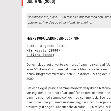
JULIANE (2000)
Christianshavn, sidst i 1800-tallet. En husmor med ben i næ
oplever en hverdag og et samfund i forandring.
»MERE POPULÆRUNDERHOLDNING«
Sammenhængende film:
Klinkevals (1999)
Juliane (2000)
Det er helt oplagt at vente sig mere af samme skuffe af "Ju
som "Klinkevals", i og med at filmene blev indspillet samtid
dansk biografpremiere hhv. den 29. oktober 1999 og den 7. 
2000.
Det
er
da også præcis samme moderat vellykkede historis
vælling, der røres rundt i. "Juliane" fortsætter i samme tone, 
samme stil, med samme spil og med samme facit: Scenogr
over forventning og med en stemning, der i glimt bringer os
troværdigt tilbage til Christianshavn sidst i 1800-tallet. He