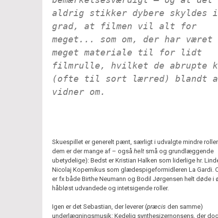
aldrig stikker dybere skyldes i
grad, at filmen vil
alt
for
meget... som om, der har været 
meget materiale til for lidt
filmrulle, hvilket de abrupte k
(ofte til sort lærred) blandt a
vidner om.
Skuespillet er generelt pænt, særligt i udvalgte mindre rolle
dem er der mange af – også
helt
små og grundlæggende
ubetydelige): Bedst er Kristian Halken som liderlige hr. Lind
Nicolaj Kopernikus som glædespigeformidleren La Gardi.
er fx både Birthe Neumann og Bodil Jørgensen helt døde i ø
håbløst udvandede og intetsigende roller.
Igen er det Sebastian, der leverer (
præcis
den samme)
underlægningsmusik: Kedelig synthesizernonsens, der do