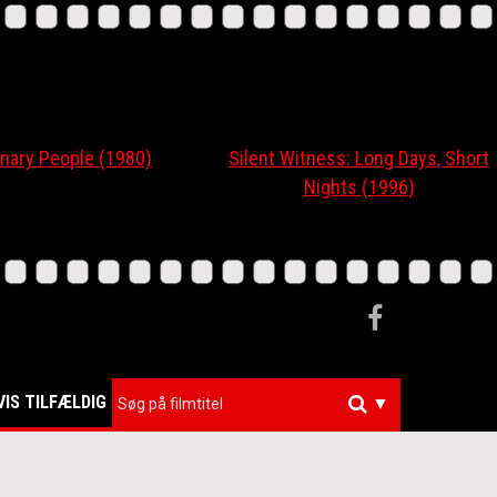
ary People (1980)
Silent Witness: Long Days, Short
Nights (1996)
VIS TILFÆLDIG
▼