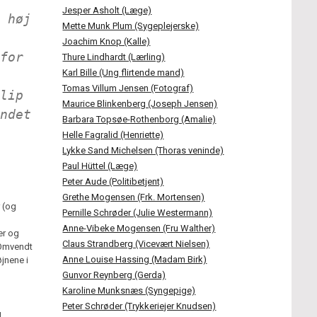
Jesper Asholt (Læge)
 høj
Mette Munk Plum (Sygeplejerske)
Joachim Knop (Kalle)
for
Thure Lindhardt (Lærling)
Karl Bille (Ung flirtende mand)
Tomas Villum Jensen (Fotograf)
lip
Maurice Blinkenberg (Joseph Jensen)
ndet
Barbara Topsøe-Rothenborg (Amalie)
Helle Fagralid (Henriette)
Lykke Sand Michelsen (Thoras veninde)
Paul Hüttel (Læge)
Peter Aude (Politibetjent)
Grethe Mogensen (Frk. Mortensen)
r (og
Pernille Schrøder (Julie Westermann)
Anne-Vibeke Mogensen (Fru Walther)
er og
Claus Strandberg (Vicevært Nielsen)
 Omvendt
Anne Louise Hassing (Madam Birk)
jnene i
Gunvor Reynberg (Gerda)
Karoline Munksnæs (Syngepige)
Peter Schrøder (Trykkeriejer Knudsen)
g