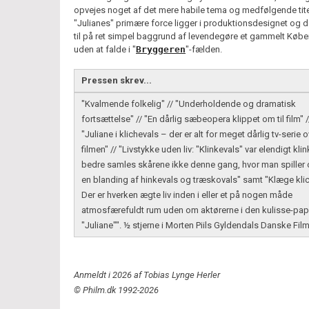
opvejes noget af det mere habile tema og medfølgende tit
"Julianes" primære force ligger i produktionsdesignet og d
til på ret simpel baggrund af levendegøre et gammelt Køb
uden at falde i "
Bryggeren
"-fælden.
Pressen skrev...
"Kvalmende folkelig" // "Underholdende og dramatisk
fortsættelse" // "En dårlig sæbeopera klippet om til film" /
"Juliane i klichevals – der er alt for meget dårlig tv-serie 
filmen" // "Livstykke uden liv: "Klinkevals" var elendigt klin
bedre samles skårene ikke denne gang, hvor man spiller o
en blanding af hinkevals og træskovals" samt "Klæge klic
Der er hverken ægte liv inden i eller et på nogen måde
atmosfærefuldt rum uden om aktørerne i den kulisse-pa
"Juliane"". ½ stjerne i Morten Piils Gyldendals Danske Fil
Anmeldt i 2026 af Tobias Lynge Herler
© Philm.dk 1992-2026