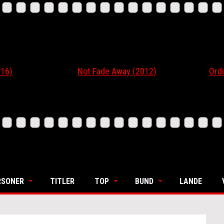
6)
Not Fade Away (2012)
Ordin
RSONER
TITLER
TOP
BUND
LANDE